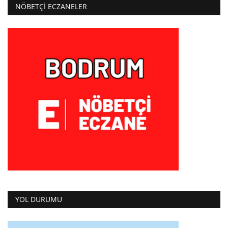
NÖBETÇI ECZANELER
YOL DURUMU