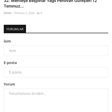
32. Menteşe Beşpınar Yağlı Pehlivan Güreşleri 12
Temmuz...
Editör
Temmuz 2, 2026
0
YORUMLAR
İsim
E-posta
Yorum