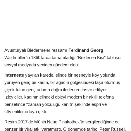
Kültür Sanat Tarih
Sağlık
Ekonomi
Gündem
Avusturyalı Biedermeier ressamı
Ferdinand Georg
Waldmüller’in 1860’larda tamamladığı “Beklenen Kişi” tablosu,
Dünya
sosyal medyada yeniden gündem oldu.
İnternette
yayılan karede, elinde bir nesneyle köy yolunda
yürüyen genç bir kadın, bir ağacın gölgesindeki taşa oturmuş
çiçek tutan genç adama doğru ilerlerken tasvir ediliyor.
İzleyiciler, kadının elindeki objeyi modern bir akıllı telefona
benzetince “zaman yolculuğu kanıtı” şeklinde espri ve
söylentiler ortaya çıktı.
Resim 2017’de Münih Neue Pinakothek’te sergilendiğinde de
benzer bir viral etki yaratmıştı. O dönemde tarihçi Peter Russell,