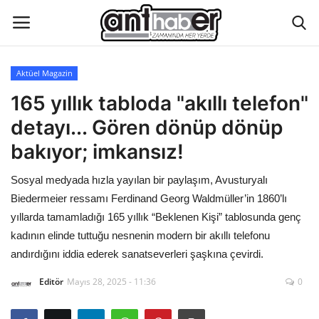
Aktüel Magazin
Künye
165 yıllık tabloda "akıllı telefon"
detayı... Gören dönüp dönüp
Eğitim
bakıyor; imkansız!
Aktüel Magazin
Sosyal medyada hızla yayılan bir paylaşım, Avusturyalı
Biedermeier ressamı Ferdinand Georg Waldmüller’in 1860’lı
Hakkımızda
yıllarda tamamladığı 165 yıllık “Beklenen Kişi” tablosunda genç
kadının elinde tuttuğu nesnenin modern bir akıllı telefonu
İletişim
andırdığını iddia ederek sanatseverleri şaşkına çevirdi.
Asayiş
Editör
Mayıs 28, 2025 - 11:36
0
Çevre