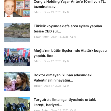
Cengiz Holding Yaşar Anter’e 10 milyon TL.
tazminat dav...
Editör
Ocak 19, 2025
0
Tilkicik koyunda defalarca eylem yapılan
tesise ÇED sür...
Yasar Anter
Ocak 18, 2025
0
Muğla’nın bütün ilçelerinde Atatürk koşusu
yapıldı. Bod...
Editör
Ocak 17, 2025
0
Doktor olmayan Yunan adasındaki
Valentina’nın hayatını...
Editör
Ocak 17, 2025
0
Turgutreis liman şantiyesinde ortalık
karıştı, bariyerl...
Yasar Anter
Ocak 15, 2025
0