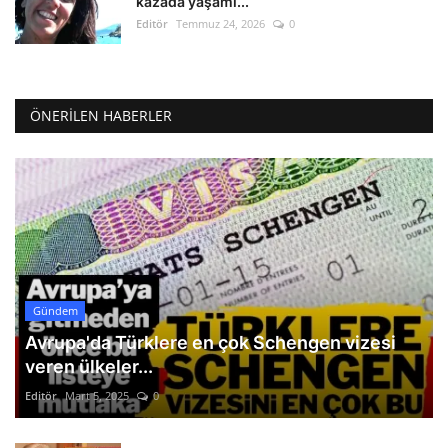
kazada yaşamı...
Editör
Temmuz 24, 2026
0
ÖNERILEN HABERLER
Gündem
Avrupa'da Türklere en çok Schengen vizesi
veren ülkeler...
Editör
Mart 5, 2025
0