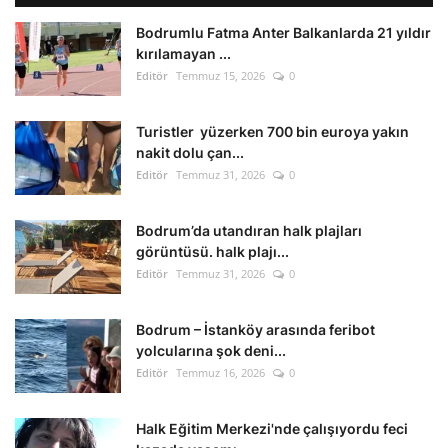
Bodrumlu Fatma Anter Balkanlarda 21 yıldır
kırılamayan ...
Editör
Temmuz 15, 2026
0
Turistler yüzerken 700 bin euroya yakın
nakit dolu çan...
Editör
Temmuz 31, 2026
0
Bodrum’da utandıran halk plajları
görüntüsü. halk plajı...
Editör
Temmuz 31, 2026
0
Bodrum – İstanköy arasında feribot
yolcularına şok deni...
Editör
Temmuz 16, 2026
0
Halk Eğitim Merkezi'nde çalışıyordu feci