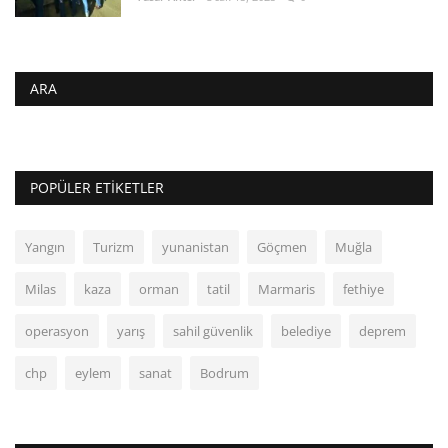
ARA
POPÜLER ETIKETLER
Yangın
Turizm
yunanistan
Göçmen
Muğla
Milas
kaza
orman
tatil
Marmaris
fethiye
operasyon
yarış
sahil güvenlik
belediye
deprem
chp
eylem
sanat
Bodrum