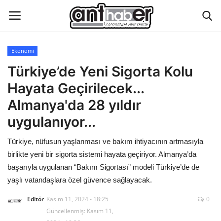
Ekonomi
Künye
Türkiye’de Yeni Sigorta Kolu
Hayata Geçirilecek...
Eğitim
Almanya'da 28 yıldır
Aktüel Magazin
uygulanıyor...
Türkiye, nüfusun yaşlanması ve bakım ihtiyacının artmasıyla
Hakkımızda
birlikte yeni bir sigorta sistemi hayata geçiriyor. Almanya’da
İletişim
başarıyla uygulanan “Bakım Sigortası” modeli Türkiye’de de
yaşlı vatandaşlara özel güvence sağlayacak.
Asayiş
Editör
Kasım 11, 2024 - 18:25
0
Güncellenmiş: Kasım 11,
Çevre