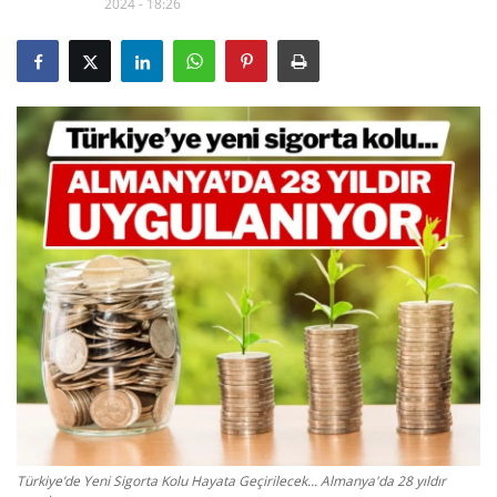
2024 - 18:26
Gizlilik Politikası
Reklam ve İşbirliği
Bodrum Trafik Yoğunluk Haritası
Turizm
Siyaset
Bodrum Nöbetçi Eczaneler
Köşe Yazarları
Spor
Türkiye’de Yeni Sigorta Kolu Hayata Geçirilecek... Almanya'da 28 yıldır