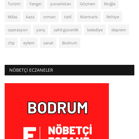
Turizm
Yangın
yunanistan
Göçmen
Muğla
Milas
kaza
orman
tatil
Marmaris
fethiye
operasyon
yarış
sahil güvenlik
belediye
deprem
chp
eylem
sanat
Bodrum
NÖBETÇI ECZANELER