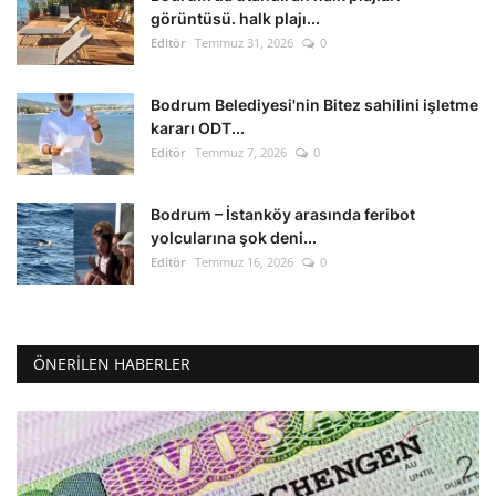
görüntüsü. halk plajı...
Editör
Temmuz 31, 2026
0
Bodrum Belediyesi'nin Bitez sahilini işletme
kararı ODT...
Editör
Temmuz 7, 2026
0
Bodrum – İstanköy arasında feribot
yolcularına şok deni...
Editör
Temmuz 16, 2026
0
ÖNERILEN HABERLER