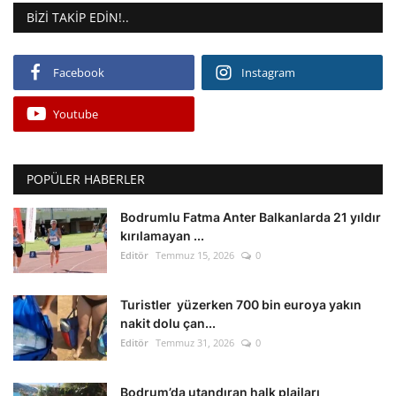
BIZI TAKIP EDIN!..
Facebook
Instagram
Youtube
POPÜLER HABERLER
Bodrumlu Fatma Anter Balkanlarda 21 yıldır
kırılamayan ...
Editör
Temmuz 15, 2026
0
Turistler yüzerken 700 bin euroya yakın
nakit dolu çan...
Editör
Temmuz 31, 2026
0
Bodrum’da utandıran halk plajları