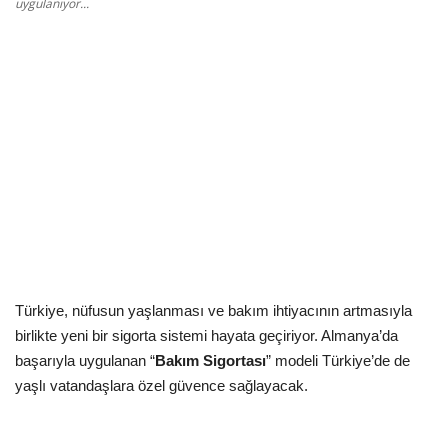
Kültür Sanat Tarih
uygulanıyor...
Sağlık
Ekonomi
Gündem
Dünya
Türkiye, nüfusun yaşlanması ve bakım ihtiyacının artmasıyla
birlikte yeni bir sigorta sistemi hayata geçiriyor. Almanya’da
başarıyla uygulanan “
Bakım Sigortası
” modeli Türkiye’de de
yaşlı vatandaşlara özel güvence sağlayacak.