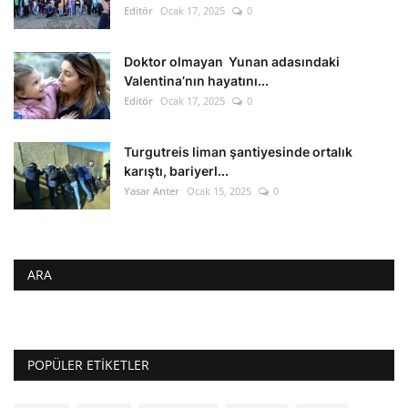
Editör
Ocak 17, 2025
0
Doktor olmayan Yunan adasındaki
Valentina’nın hayatını...
Editör
Ocak 17, 2025
0
Turgutreis liman şantiyesinde ortalık
karıştı, bariyerl...
Yasar Anter
Ocak 15, 2025
0
ARA
POPÜLER ETIKETLER