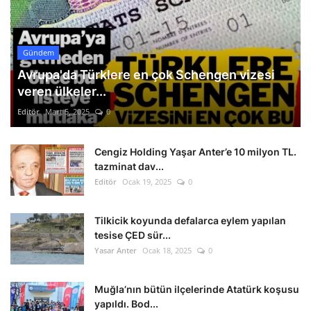
Gündem
Avrupa'da Türklere en çok Schengen vizesi
veren ülkeler...
Editör
Mart 5, 2025
0
Cengiz Holding Yaşar Anter’e 10 milyon TL.
tazminat dav...
Editör
Ocak 19, 2025
0
Tilkicik koyunda defalarca eylem yapılan
tesise ÇED sür...
Yasar Anter
Ocak 18, 2025
0
Muğla’nın bütün ilçelerinde Atatürk koşusu
yapıldı. Bod...