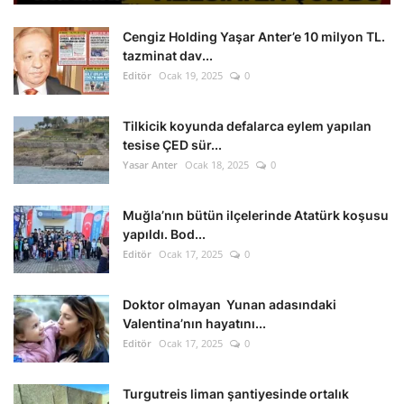
Cengiz Holding Yaşar Anter’e 10 milyon TL.
tazminat dav...
Editör
Ocak 19, 2025
0
Tilkicik koyunda defalarca eylem yapılan
tesise ÇED sür...
Yasar Anter
Ocak 18, 2025
0
Muğla’nın bütün ilçelerinde Atatürk koşusu
yapıldı. Bod...
Editör
Ocak 17, 2025
0
Doktor olmayan Yunan adasındaki
Valentina’nın hayatını...
Editör
Ocak 17, 2025
0
Turgutreis liman şantiyesinde ortalık