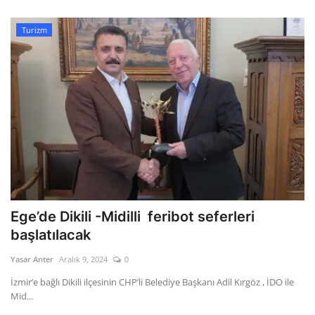
Turizm
Ege’de Dikili -Midilli feribot seferleri
başlatılacak
Yasar Anter
Aralık 9, 2024
0
İzmir’e bağlı Dikili ilçesinin CHP’li Belediye Başkanı Adil Kırgöz , İDO ile
Mid...