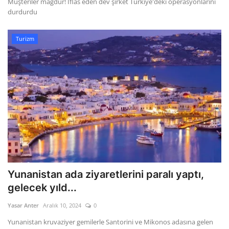
Müşteriler mağdur! İflas eden dev şirket Türkiye'deki operasyonlarını
durdurdu
Turizm
Yunanistan ada ziyaretlerini paralı yaptı,
gelecek yıld...
Yasar Anter
Aralık 10, 2024
0
Yunanistan kruvaziyer gemilerle Santorini ve Mikonos adasına gelen