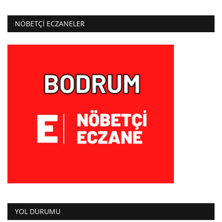
NÖBETÇI ECZANELER
YOL DURUMU