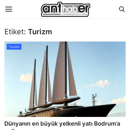
Etiket:
Turizm
Künye
Turizm
Eğitim
Aktüel Magazin
Hakkımızda
İletişim
Asayiş
Dünyanın en büyük yelkenli yatı Bodrum’a
Çevre