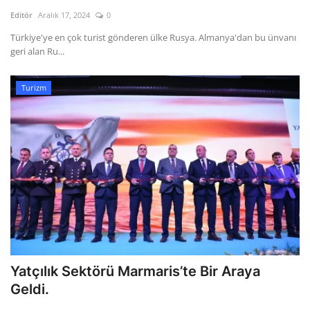
Kültür Sanat Tarih
Editör
Aralık 17, 2024
0
Sağlık
Türkiye'ye en çok turist gönderen ülke Rusya. Almanya'dan bu ünvanı
geri alan Ru...
Ekonomi
Turizm
Gündem
Dünya
Yatçılık Sektörü Marmaris’te Bir Araya
Geldi.