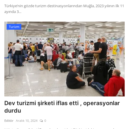
Türkiye’nin gözde turizm destinasyonlarından Muğla, 2023 yılının ilk 11
ayında 3...
Turizm
Dev turizmi şirketi iflas etti , operasyonlar
durdu
Editör
Aralık 10, 2024
0