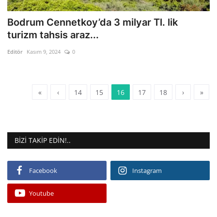
Bodrum Cennetkoy’da 3 milyar Tl. lik
turizm tahsis araz...
Editör
Kasım 9, 2024
0
«
‹
14
15
16
17
18
›
»
BIZI TAKIP EDIN!..
Facebook
Instagram
Youtube