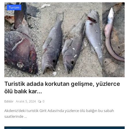
Turizm
Turistik adada korkutan gelişme, yüzlerce
ölü balık kar...
Editör
Aralık 5, 2024
0
Akdeniz’deki turistik Girit Adası’nda yüzlerce ölü balığın bu sabah
saatlerinde ...