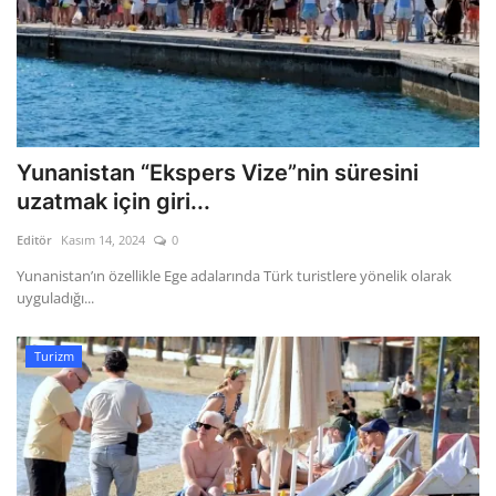
Yunanistan “Ekspers Vize”nin süresini
uzatmak için giri...
Editör
Kasım 14, 2024
0
Yunanistan’ın özellikle Ege adalarında Türk turistlere yönelik olarak
uyguladığı...
Turizm