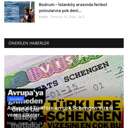
Bodrum – İstanköy arasında feribot
yolcularına şok deni...
Editör
Temmuz 16, 2026
0
ÖNERILEN HABERLER
Gündem
Avrupa'da Türklere en çok Schengen vizesi
veren ülkeler...
Editör
Mart 5, 2025
0