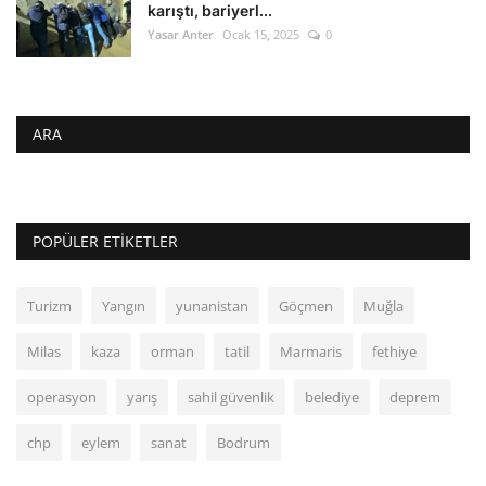
karıştı, bariyerl...
Yasar Anter
Ocak 15, 2025
0
ARA
POPÜLER ETIKETLER
Turizm
Yangın
yunanistan
Göçmen
Muğla
Milas
kaza
orman
tatil
Marmaris
fethiye
operasyon
yarış
sahil güvenlik
belediye
deprem
chp
eylem
sanat
Bodrum