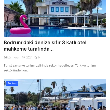
Bodrum'daki denize sıfır 3 katlı otel
mahkeme tarafında...
Editör
Kasım 19, 2024
0
Turist sayısı ve turizm gelirinde rekor hedefleyen Türkiye turizm
sektöründe kon...
Turizm