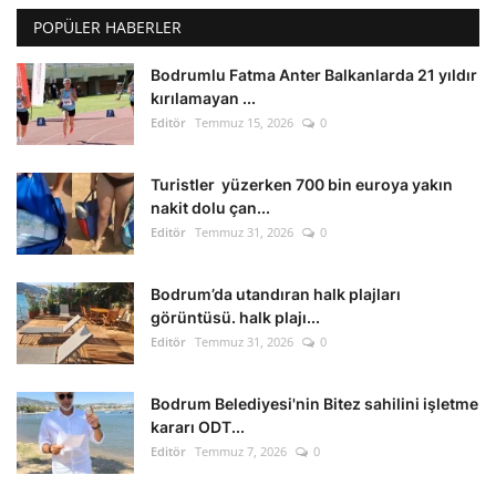
POPÜLER HABERLER
Bodrumlu Fatma Anter Balkanlarda 21 yıldır
kırılamayan ...
Editör
Temmuz 15, 2026
0
Turistler yüzerken 700 bin euroya yakın
nakit dolu çan...
Editör
Temmuz 31, 2026
0
Bodrum’da utandıran halk plajları
görüntüsü. halk plajı...
Editör
Temmuz 31, 2026
0
Bodrum Belediyesi'nin Bitez sahilini işletme
kararı ODT...
Editör
Temmuz 7, 2026
0