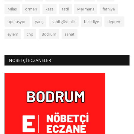
Milas
orman
kaza
tatil
Marmaris
fethiye
operasyon
yarış
sahil güvenlik
belediye
deprem
eylem
chp
Bodrum
sanat
NÖBETÇI ECZANELER