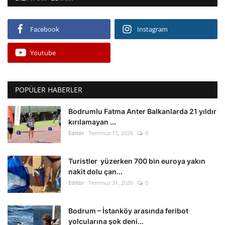
Facebook
Instagram
Youtube
POPÜLER HABERLER
Bodrumlu Fatma Anter Balkanlarda 21 yıldır
kırılamayan ...
Editör
Temmuz 15, 2026
0
Turistler yüzerken 700 bin euroya yakın
nakit dolu çan...
Editör
Temmuz 31, 2026
0
Bodrum – İstanköy arasında feribot
yolcularına şok deni...