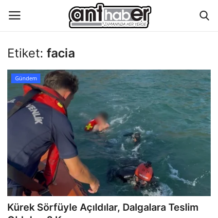
Etiket:
facia
Künye
Gündem
Eğitim
Aktüel Magazin
Hakkımızda
İletişim
Asayiş
Kürek Sörfüyle Açıldılar, Dalgalara Teslim
Çevre