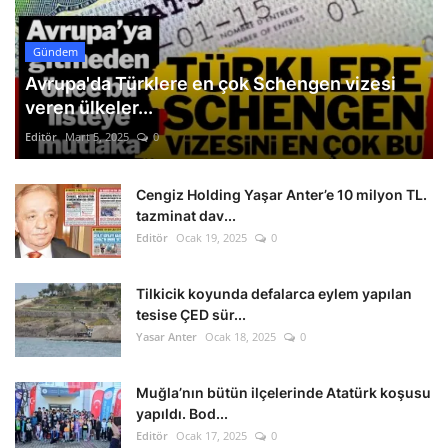
Gündem
Avrupa'da Türklere en çok Schengen vizesi
veren ülkeler...
Editör
Mart 5, 2025
0
Cengiz Holding Yaşar Anter’e 10 milyon TL.
tazminat dav...
Editör
Ocak 19, 2025
0
Tilkicik koyunda defalarca eylem yapılan
tesise ÇED sür...
Yasar Anter
Ocak 18, 2025
0
Muğla’nın bütün ilçelerinde Atatürk koşusu
yapıldı. Bod...
Editör
Ocak 17, 2025
0