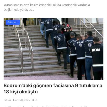
Yunanistan’ın orta kesimlerindeki Fokida kentindeki Vardosia
Dağları’nda yürüyüş...
Gündem
Bodrum’daki göçmen faciasına 9 tutuklama
18 kişi ölmüştü
Editör
Ekim 28, 2025
0