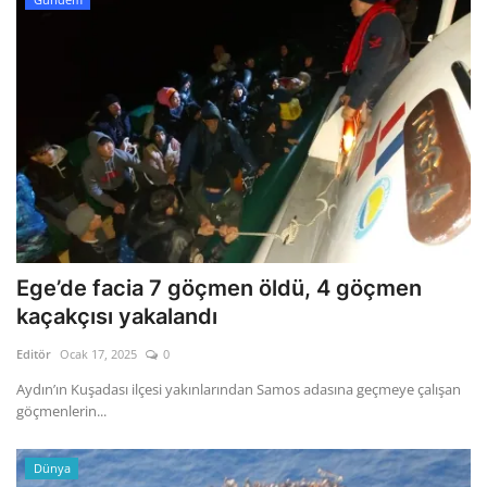
Ege’de facia 7 göçmen öldü, 4 göçmen
kaçakçısı yakalandı
Editör
Ocak 17, 2025
0
Aydın’ın Kuşadası ilçesi yakınlarından Samos adasına geçmeye çalışan
göçmenlerin...
Dünya