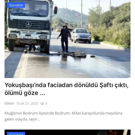
Gündem
Yokuşbaşı’nda faciadan dönüldü Şaftı çıktı,
ölümü göze ...
Editör
Ocak 21, 2025
0
Muğla’nın Bodrum ilçesinde Bodrum- Milas karayolunda meydana
gelen olayda, seyir...
Gündem