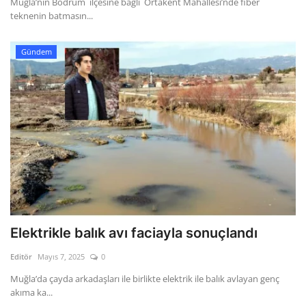
Muğla’nın Bodrum ilçesine bağlı Ortakent Mahallesi’nde fiber
teknenin batmasın...
Gündem
Elektrikle balık avı faciayla sonuçlandı
Editör
Mayıs 7, 2025
0
Muğla’da çayda arkadaşları ile birlikte elektrik ile balık avlayan genç
akıma ka...