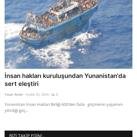
İnsan hakları kuruluşundan Yunanistan'da
sert eleştiri
Yasar Anter
Aralık 25, 2024
0
Yunanistan İnsan Hakları Birliği 600’den fazla göçmenin yaşamını
yitirdiği göç...
BIZI TAKIP EDIN!..