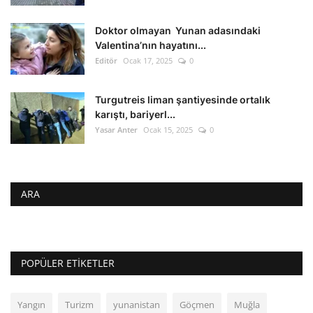
Doktor olmayan Yunan adasındaki
Valentina’nın hayatını...
Editör
Ocak 17, 2025
0
Turgutreis liman şantiyesinde ortalık
karıştı, bariyerl...
Yasar Anter
Ocak 15, 2025
0
ARA
POPÜLER ETIKETLER
Yangın
Turizm
yunanistan
Göçmen
Muğla