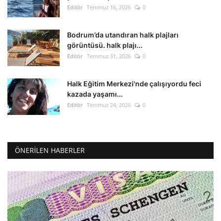
Editör
Temmuz 16, 2026
0
Bodrum’da utandıran halk plajları
görüntüsü. halk plajı...
Editör
Temmuz 31, 2026
0
Halk Eğitim Merkezi'nde çalışıyordu feci
kazada yaşamı...
Editör
Temmuz 24, 2026
0
ÖNERILEN HABERLER