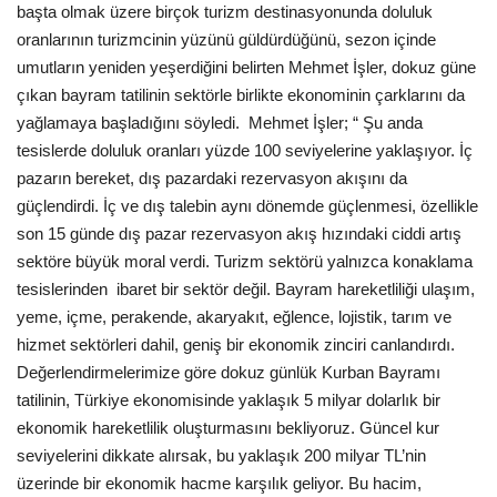
başta olmak üzere birçok turizm destinasyonunda doluluk
oranlarının turizmcinin yüzünü güldürdüğünü, sezon içinde
umutların yeniden yeşerdiğini belirten Mehmet İşler, dokuz güne
çıkan bayram tatilinin sektörle birlikte ekonominin çarklarını da
yağlamaya başladığını söyledi.
Mehmet İşler; “ Şu anda
tesislerde doluluk oranları yüzde 100 seviyelerine yaklaşıyor. İç
pazarın bereket, dış pazardaki rezervasyon akışını da
güçlendirdi. İç ve dış talebin aynı dönemde güçlenmesi, özellikle
son 15 günde dış pazar rezervasyon akış hızındaki ciddi artış
sektöre büyük moral verdi. Turizm sektörü yalnızca konaklama
tesislerinden
ibaret bir sektör değil. Bayram hareketliliği ulaşım,
yeme, içme, perakende, akaryakıt, eğlence, lojistik, tarım ve
hizmet sektörleri dahil, geniş bir ekonomik zinciri canlandırdı.
Değerlendirmelerimize göre dokuz günlük Kurban Bayramı
tatilinin, Türkiye ekonomisinde yaklaşık 5 milyar dolarlık bir
ekonomik hareketlilik oluşturmasını bekliyoruz. Güncel kur
seviyelerini dikkate alırsak, bu yaklaşık 200 milyar TL’nin
üzerinde bir ekonomik hacme karşılık geliyor. Bu hacim,