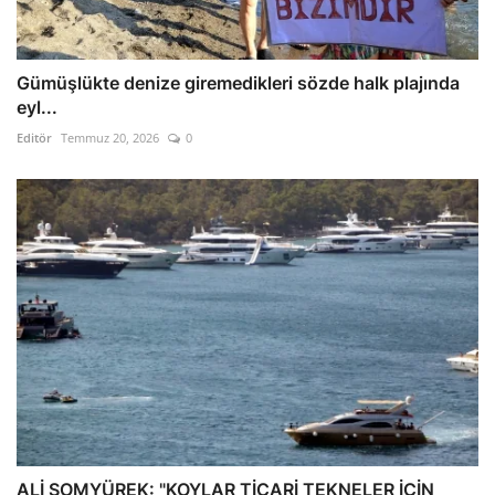
Gümüşlükte denize giremedikleri sözde halk plajında
eyl...
Editör
Temmuz 20, 2026
0
ALİ SOMYÜREK: "KOYLAR TİCARİ TEKNELER İÇİN