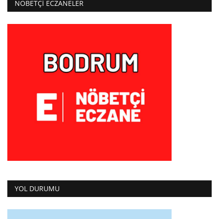
NÖBETÇI ECZANELER
YOL DURUMU