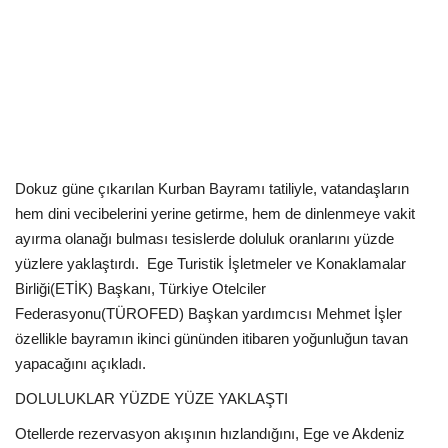
Kültür Sanat Tarih
Sağlık
Ekonomi
Gündem
Dokuz güne çıkarılan Kurban Bayramı tatiliyle, vatandaşların
Dünya
hem dini vecibelerini yerine getirme, hem de dinlenmeye vakit
ayırma olanağı bulması tesislerde doluluk oranlarını yüzde
yüzlere yaklaştırdı.
Ege Turistik İşletmeler ve Konaklamalar
Birliği(ETİK) Başkanı, Türkiye Otelciler
Federasyonu(TÜROFED) Başkan yardımcısı Mehmet İşler
özellikle bayramın ikinci gününden itibaren yoğunluğun tavan
yapacağını açıkladı.
DOLULUKLAR YÜZDE YÜZE YAKLAŞTI
Otellerde rezervasyon akışının hızlandığını, Ege ve Akdeniz