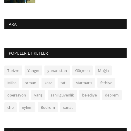
ARA
POPÜLER ETIKETLER
Turizm
Yangın
yunanistan
Göçmen
Muğla
Milas
orman
kaza
tatil
Marmaris
fethiye
operasyon
yarış
sahil güvenlik
belediye
deprem
chp
eylem
Bodrum
sanat