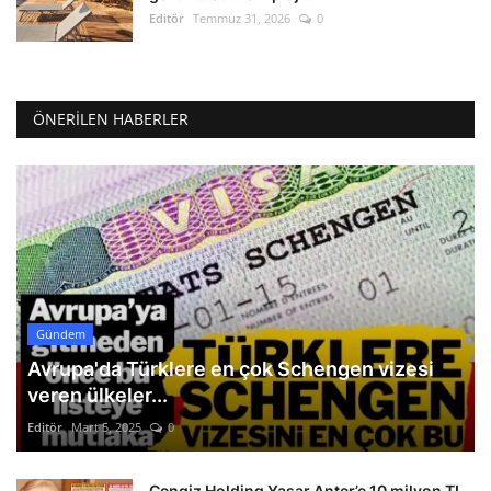
Editör
Temmuz 31, 2026
0
ÖNERILEN HABERLER
Gündem
Avrupa'da Türklere en çok Schengen vizesi
veren ülkeler...
Editör
Mart 5, 2025
0
Cengiz Holding Yaşar Anter’e 10 milyon TL.