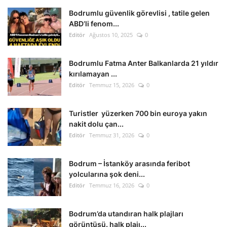
Bodrumlu güvenlik görevlisi , tatile gelen
ABD’li fenom...
Editör
Ağustos 10, 2025
0
Bodrumlu Fatma Anter Balkanlarda 21 yıldır
kırılamayan ...
Editör
Temmuz 15, 2026
0
Turistler yüzerken 700 bin euroya yakın
nakit dolu çan...
Editör
Temmuz 31, 2026
0
Bodrum – İstanköy arasında feribot
yolcularına şok deni...
Editör
Temmuz 16, 2026
0
Bodrum’da utandıran halk plajları
görüntüsü. halk plajı...