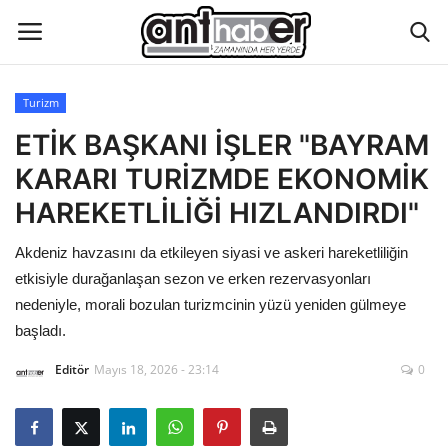
Turizm
Künye
ETİK BAŞKANI İŞLER "BAYRAM
KARARI TURİZMDE EKONOMİK
Eğitim
HAREKETLİLİĞİ HIZLANDIRDI"
Aktüel Magazin
Akdeniz havzasını da etkileyen siyasi ve askeri hareketliliğin
etkisiyle durağanlaşan sezon ve erken rezervasyonları
Hakkımızda
nedeniyle, morali bozulan turizmcinin yüzü yeniden gülmeye
başladı.
İletişim
Editör
Mayıs 18, 2026 - 23:14
0
Asayiş
Çevre