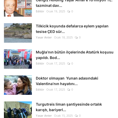
tazminat dav...
Editör
Ocak 19, 2025
0
Tilkicik koyunda defalarca eylem yapılan
tesise ÇED sür...
Yasar Anter
Ocak 18, 2025
0
Muğla’nın bütün ilçelerinde Atatürk koşusu
yapıldı. Bod...
Editör
Ocak 17, 2025
0
Doktor olmayan Yunan adasındaki
Valentina’nın hayatını...
Editör
Ocak 17, 2025
0
Turgutreis liman şantiyesinde ortalık
karıştı, bariyerl...
Yasar Anter
Ocak 15, 2025
0