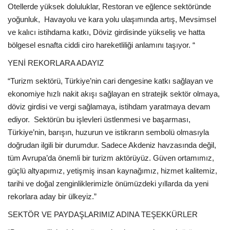
Otellerde yüksek doluluklar, Restoran ve eğlence sektöründe
yoğunluk,
Havayolu ve kara yolu ulaşımında artış, Mevsimsel
ve kalıcı istihdama katkı, Döviz girdisinde yükseliş ve hatta
bölgesel esnafta ciddi ciro hareketliliği anlamını taşıyor. “
YENİ REKORLARA ADAYIZ
“Turizm sektörü, Türkiye’nin cari dengesine katkı sağlayan ve
ekonomiye hızlı nakit akışı sağlayan en stratejik sektör olmaya,
döviz girdisi ve vergi sağlamaya, istihdam yaratmaya devam
ediyor.
Sektörün bu işlevleri üstlenmesi ve başarması,
Türkiye’nin, barışın, huzurun ve istikrarın sembolü olmasıyla
doğrudan ilgili bir durumdur. Sadece Akdeniz havzasında değil,
tüm Avrupa’da önemli bir turizm aktörüyüz. Güven ortamımız,
güçlü altyapımız, yetişmiş insan kaynağımız, hizmet kalitemiz,
tarihi ve doğal zenginliklerimizle önümüzdeki yıllarda da yeni
rekorlara aday bir ülkeyiz.”
SEKTÖR VE PAYDAŞLARIMIZ ADINA TEŞEKKÜRLER