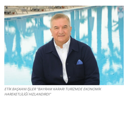
Gizlilik Politikası
Reklam ve İşbirliği
Bodrum Trafik Yoğunluk Haritası
Turizm
Siyaset
Bodrum Nöbetçi Eczaneler
ETİK BAŞKANI İŞLER "BAYRAM KARARI TURİZMDE EKONOMİK
HAREKETLİLİĞİ HIZLANDIRDI"
Köşe Yazarları
Spor