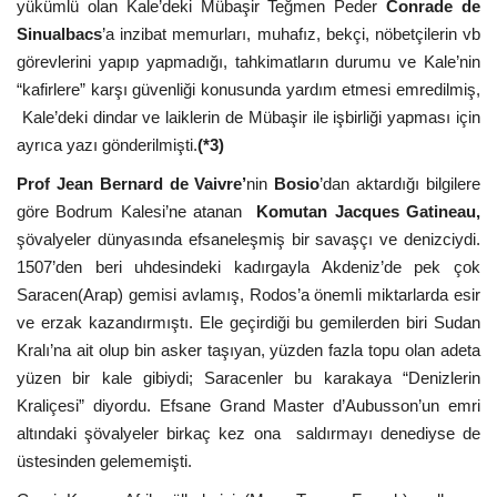
yükümlü olan Kale’deki Mübaşir Teğmen Peder
Conrade de
Sinualbacs
’a inzibat memurları, muhafız, bekçi, nöbetçilerin vb
görevlerini yapıp yapmadığı, tahkimatların durumu ve Kale’nin
“kafirlere” karşı güvenliği konusunda yardım etmesi emredilmiş,
Kale’deki dindar ve laiklerin de Mübaşir ile işbirliği yapması için
ayrıca yazı gönderilmişti.
(*3)
Prof Jean Bernard de Vaivre’
nin
Bosio
’dan aktardığı bilgilere
göre Bodrum Kalesi’ne atanan
Komutan
Jacques
Gatineau,
şövalyeler dünyasında efsaneleşmiş bir savaşçı ve denizciydi.
1507’den beri uhdesindeki kadırgayla Akdeniz’de pek çok
Saracen(Arap) gemisi avlamış, Rodos’a önemli miktarlarda esir
ve erzak kazandırmıştı. Ele geçirdiği bu gemilerden biri Sudan
Kralı’na ait olup bin asker taşıyan, yüzden fazla topu olan adeta
yüzen bir kale gibiydi; Saracenler bu karakaya “Denizlerin
Kraliçesi” diyordu. Efsane Grand Master d’Aubusson’un emri
altındaki şövalyeler birkaç kez ona saldırmayı denediyse de
üstesinden gelememişti.