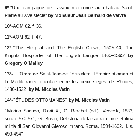
9*-
“Une campagne de travaux méconnue au château Saint-
Pierre au XVe siècle”
by Monsieur Jean Bernard de Vaivre
10*-
AOM 82, f. 36.,
11*-
AOM 82, f. 47.
12*-“
The Hospital and The English Crown, 1509–40; The
Knights Hospitaller of The English Langue 1460–1565”
by
Gregory O’Malley
13*-
“L'Ordre de Saint-Jean-de Jérusalem, l'Empire ottoman et
la Méditerranée orientale entre les deux sièges de Rhodes,
1480-1522”
by M. Nicolas Vatin
14*-“
ÉTUDES OTTOMANES
”
by M. Nicolas Vatin
“
Marino Sanudo, Diarii XI, G. Berchet (ed.), Venedik, 1883,
sütun. 570-571; G. Bosio, Del'istoria della sacra dinine et ilma
militia di San Giovanni Gierosolimitano, Roma, 1594-1602, II, s.
493-494
”