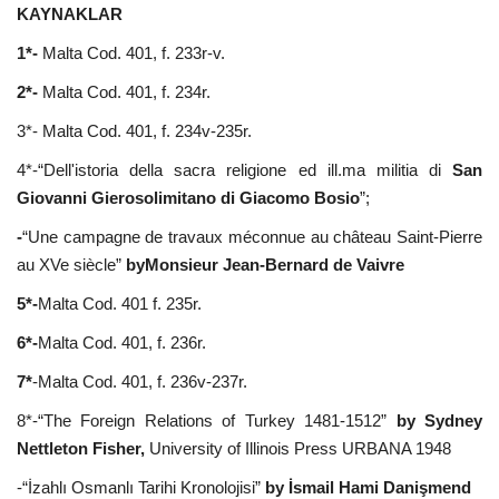
KAYNAKLAR
1*-
Malta Cod. 401, f. 233r-v.
2*-
Malta Cod. 401, f. 234r.
3*- Malta Cod. 401, f. 234v-235r.
4*-“Dell'istoria della sacra religione ed ill.ma militia di
San
Giovanni Gierosolimitano di Giacomo Bosio
”;
-
“Une campagne de travaux méconnue au château Saint-Pierre
au XVe siècle”
byMonsieur Jean-Bernard de Vaivre
5*-
Malta Cod. 401 f. 235r.
6*-
Malta Cod. 401, f. 236r.
7*
-Malta Cod. 401, f. 236v-237r.
8*-“The Foreign Relations of Turkey 1481-1512”
by Sydney
Nettleton Fisher,
University of Illinois Press URBANA 1948
-“İzahlı Osmanlı Tarihi Kronolojisi”
by İsmail Hami Danişmend