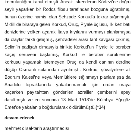
komutanlığını kabul etmişti. Ancak İskenderun Körfezi’ne doğru
seyir yaparken bir Rodos filosu tarafından bozguna uğratılmış,
bunun üzerine hamisi olan Şehzade Korkud’a tekrar sığınmıştı.
Midilli’de biraraya gelen Korkud, Oruç, Piyale üçlüsü, ilk kez batı
denizlerine yelken açarak İtalya kıyılarını vurmayı planlamışsa
da olaylar farklı gelişmiş, şehzadeler arası taht kavgası çıkmış,
Selim’in padişah olmasıyla birlikte Korkud’un Piyale ile beraber
kaçış serüveni başlamış, Korkud ile beraber sürüklenme
korkusu yaşamak istemeyen Oruç da kendi canının derdine
düşüp Osmanlı sularından ayrılmıştı. Korkud, şövalyelere ait
Bodrum Kalesi’ne veya Memlüklere sığınmayı planlamışsa da
Anadolu topraklarında yakalanmamak için ordan oraya
kaçarken payitahttan gönderilen azrailler çemberini epey
daraltmıştı ve en sonunda 13 Mart 1513’de Kütahya Eğrigöz
Emet’de yakalanıp boğdurularak öldürülmüştü
.(*14)
devam edecek...
mehmet cilsal-tarih araştırmacısı