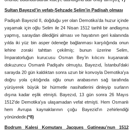
Sultan Bayezıd’in vefatı-Şehzade Selim’in Padişah olması
Padişah Bayezid II, doğduğu yer olan Demotika’da huzur içinde
yaşamak için oğlu Selim ile 24 Nisan 1512 tarihli bir andlaşma
yapmış, saraydan dilediğini alması ve hayatının geri kalanında
yılda iki yüz bin asper ödeneğe bağlanması karşılığında onun
lehine zoraki tahttan çekilmiş; bunun üzerine Selim,
İmparatorluğun kurucusu Osman Bey’in kılıcını kuşanarak
dokuzuncu Osmanlı Padişahı olmuştu. Bayezıd, İstanbul’daki
sarayda 20 gün kaldıktan sonra uzun bir konvoyla Demotika’ya
doğru yola çıktığında oğlu onun arabasının sağ tarafında
yürüyerek büyük bir hürmetle nasihatlerini dinleyip surların
dışına kadar eşlik etmişti. Bayezıd, 13 gün sonra 26 Mayıs
1512’de Demotika’ya ulaşamadan vefat etmişti. Hem Osmanlı
hem Avrupa kaynaklarının çoğu Bayezid’ın zehirlendiği
yönündedir.
(*8)
Bodrum Kalesi Komutanı Jacques Gatineau’nun 1512