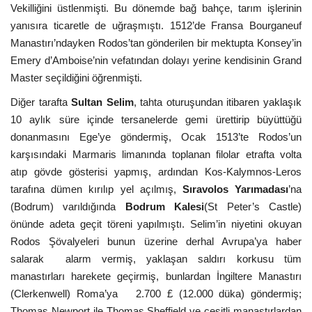
Vekilliğini üstlenmişti. Bu dönemde bağ bahçe, tarım işlerinin
yanısıra ticaretle de uğraşmıştı. 1512’de Fransa Bourganeuf
Manastırı’ndayken Rodos’tan gönderilen bir mektupta Konsey’in
Emery d’Amboise’nin vefatından dolayı yerine kendisinin Grand
Master seçildiğini öğrenmişti.
Diğer tarafta
Sultan Selim
, tahta oturuşundan itibaren yaklaşık
10 aylık süre içinde tersanelerde gemi ürettirip büyüttüğü
donanmasını Ege’ye göndermiş, Ocak 1513’te Rodos’un
karşısındaki Marmaris limanında toplanan filolar etrafta volta
atıp gövde gösterisi yapmış, ardından Kos-Kalymnos-Leros
tarafına dümen kırılıp yel açılmış,
Sıravolos Yarımadası
’na
(Bodrum) varıldığında
Bodrum Kalesi
(St Peter’s Castle)
önünde adeta geçit töreni yapılmıştı. Selim’in niyetini okuyan
Rodos Şövalyeleri bunun üzerine derhal Avrupa’ya haber
salarak alarm vermiş, yaklaşan saldırı korkusu tüm
manastırları harekete geçirmiş, bunlardan İngiltere Manastırı
(Clerkenwell) Roma’ya 2.700 £ (12.000 düka) göndermiş;
Thomas Newport ile Thomas Sheffield ve çeşitli manastırlardan