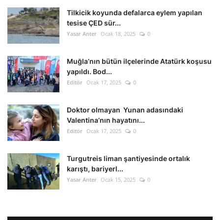
Tilkicik koyunda defalarca eylem yapılan
tesise ÇED sür...
Yasar Anter
Ocak 18, 2025
0
Muğla’nın bütün ilçelerinde Atatürk koşusu
yapıldı. Bod...
Editör
Ocak 17, 2025
0
Doktor olmayan Yunan adasındaki
Valentina’nın hayatını...
Editör
Ocak 17, 2025
0
Turgutreis liman şantiyesinde ortalık
karıştı, bariyerl...
Yasar Anter
Ocak 15, 2025
0