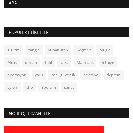
ARA
POPÜLER ETIKETLER
Turizm
Yangın
yunanistan
Göçmen
Muğla
Milas
orman
tatil
kaza
Marmaris
fethiye
operasyon
yarış
sahil güvenlik
belediye
deprem
eylem
chp
Bodrum
sanat
NÖBETÇI ECZANELER