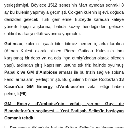
yerleştirmişti. Böylece
1512
senesinin Mart ayından sonraki 8
ay bu kulenin yapımıyla geçmişti. Çokgen kulenin işlevi, doğuda
denizden gelecek Türk gemilerine, kuzeyde karadan kaleye
yönelik topçu atışlarına, batıda kuzey hendeğinden gelecek
saldırılara karşı etkili savunma yapmaktı.
Gatineau
, kulenin inşaatı biter bitmez hemen iç arka tarafına
(Alman Kulesi olarak bilinen Pierre Guiteau Kulesi’nin tam
karşısına) bir depo ya da oda inşa etmiş(zindan olarak bilenen
yapı), ardından giriş kapısının üstüne tek friz halinde oyulmuş
Papalık ve GM d’Ambiose
arması ile bu frizin sağ ve soluna
kendi armalarını yerleştirmişti. Bu günlerin birinde Rodos’tan
13
Kasım’da
GM Emergy d’Ambiose
’nin vefat ettiği haberi
gelmişti
.(*9)
GM
Emery d’Amboise’nin vefatı, yerine Guy de
Blanchefort’un seçilmesi – Yeni Padişah Selim’le başlayan
Osmanlı tehditi
II. Bayezıd’ın ölümüyle birlikte Sultan Selim’in saldırgan tavrı