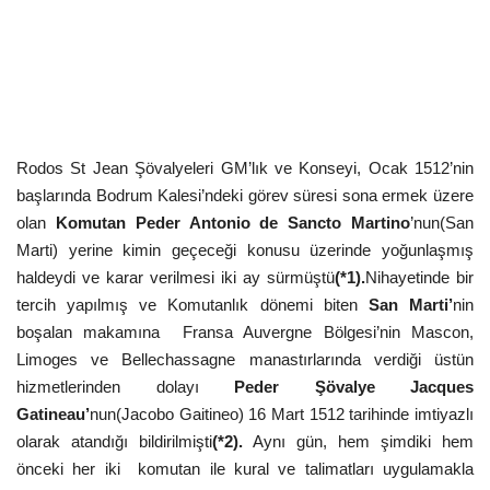
Kültür Sanat Tarih
Sağlık
Ekonomi
Rodos St Jean Şövalyeleri GM’lık ve Konseyi, Ocak 1512’nin
Gündem
başlarında Bodrum Kalesi’ndeki görev süresi sona ermek üzere
olan
Komutan Peder Antonio de Sancto Martino
’nun(San
Dünya
Marti) yerine kimin geçeceği konusu üzerinde yoğunlaşmış
haldeydi ve karar verilmesi iki ay sürmüştü
(*1).
Nihayetinde bir
tercih yapılmış ve Komutanlık dönemi biten
San Marti’
nin
boşalan makamına Fransa Auvergne Bölgesi’nin Mascon,
Limoges ve Bellechassagne manastırlarında verdiği üstün
hizmetlerinden dolayı
Peder Şövalye Jacques
Gatineau’
nun(Jacobo Gaitineo) 16 Mart 1512 tarihinde imtiyazlı
olarak atandığı bildirilmişti
(*2).
Aynı gün, hem şimdiki hem
önceki her iki komutan ile kural ve talimatları uygulamakla