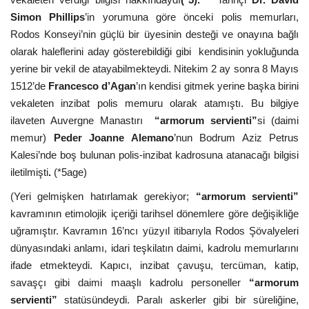
Simon Phillips
’in yorumuna göre önceki polis memurları,
Rodos Konseyi’nin güçlü bir üyesinin desteği ve onayına bağlı
olarak haleflerini aday gösterebildiği gibi kendisinin yokluğunda
yerine bir vekil de atayabilmekteydi. Nitekim 2 ay sonra 8 Mayıs
1512’de
Francesco d’Agan
’ın kendisi gitmek yerine başka birini
vekaleten inzibat polis memuru olarak atamıştı. Bu bilgiye
ilaveten Auvergne Manastırı
“armorum servienti”
si (daimi
memur)
Peder Joanne Alemano
’nun Bodrum Aziz Petrus
Kalesi’nde boş bulunan polis-inzibat kadrosuna atanacağı bilgisi
iletilmişti
.
(*5age)
(Yeri gelmişken hatırlamak gerekiyor;
“armorum servienti”
kavramının etimolojik içeriği tarihsel dönemlere göre değişikliğe
uğramıştır. Kavramın 16’ncı yüzyıl itibarıyla Rodos Şövalyeleri
dünyasındaki anlamı, idari teşkilatın daimi, kadrolu memurlarını
ifade etmekteydi. Kapıcı, inzibat çavuşu, tercüman, katip,
savaşçı gibi daimi maaşlı kadrolu personeller
“armorum
servienti”
statüsündeydi. Paralı askerler gibi bir süreliğine,