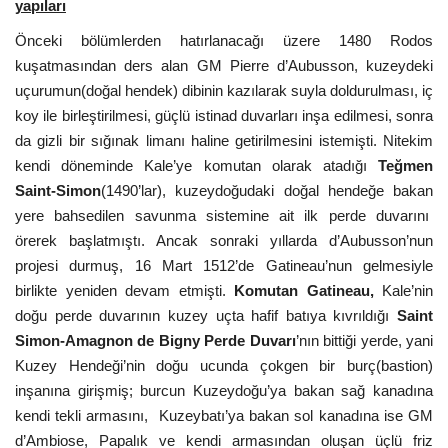
yapıları
Önceki bölümlerden hatırlanacağı üzere 1480 Rodos
kuşatmasından ders alan GM Pierre d’Aubusson, kuzeydeki
uçurumun(doğal hendek) dibinin kazılarak suyla doldurulması, iç
koy ile birleştirilmesi, güçlü istinad duvarları inşa edilmesi, sonra
da gizli bir sığınak limanı haline getirilmesini istemişti. Nitekim
kendi döneminde Kale’ye komutan olarak atadığı
Teğmen
Saint-Simon
(1490’lar), kuzeydoğudaki doğal hendeğe bakan
yere bahsedilen savunma sistemine ait ilk perde duvarını
örerek başlatmıştı. Ancak sonraki yıllarda d’Aubusson’nun
projesi durmuş, 16 Mart 1512’de Gatineau’nun gelmesiyle
birlikte yeniden devam etmişti.
Komutan Gatineau,
Kale’nin
doğu perde duvarının kuzey uçta hafif batıya kıvrıldığı
Saint
Simon-Amagnon de Bigny Perde Duvarı
’nın bittiği yerde, yani
Kuzey Hendeği’nin doğu ucunda çokgen bir burç(bastion)
inşanına girişmiş; burcun Kuzeydoğu’ya bakan sağ kanadına
kendi tekli armasını, Kuzeybatı’ya bakan sol kanadına ise GM
d’Ambiose, Papalık ve kendi armasından oluşan üçlü friz