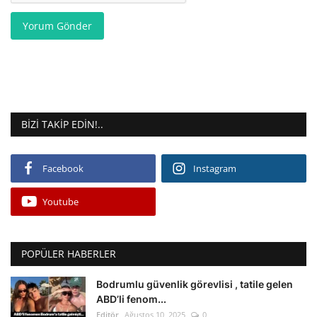
Yorum Gönder
BIZI TAKIP EDIN!..
Facebook
Instagram
Youtube
POPÜLER HABERLER
Bodrumlu güvenlik görevlisi , tatile gelen
ABD’li fenom...
Editör
Ağustos 10, 2025
0