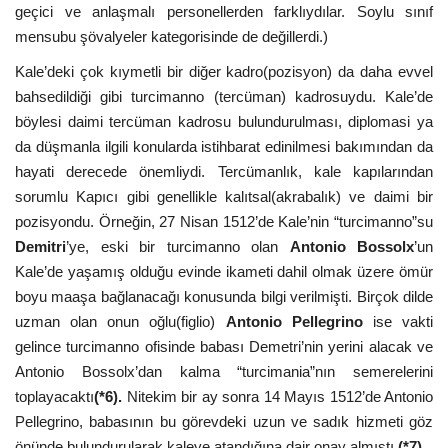
geçici ve anlaşmalı personellerden farklıydılar. Soylu sınıf
mensubu şövalyeler kategorisinde de değillerdi.)
Kale’deki çok kıymetli bir diğer kadro(pozisyon) da daha evvel
bahsedildiği gibi turcimanno (tercüman) kadrosuydu. Kale’de
böylesi daimi tercüman kadrosu bulundurulması, diplomasi ya
da düşmanla ilgili konularda istihbarat edinilmesi bakımından da
hayati derecede önemliydi. Tercümanlık, kale kapılarından
sorumlu Kapıcı gibi genellikle kalıtsal(akrabalık) ve daimi bir
pozisyondu. Örneğin, 27 Nisan 1512’de Kale’nin “turcimanno”su
Demitri
’ye, eski bir turcimanno olan
Antonio Bossolx
’un
Kale’de yaşamış olduğu evinde ikameti dahil olmak üzere ömür
boyu maaşa bağlanacağı konusunda bilgi verilmişti. Birçok dilde
uzman olan onun oğlu(figlio)
Antonio Pellegrino
ise vakti
gelince turcimanno ofisinde babası Demetri’nin yerini alacak ve
Antonio Bossolx’dan kalma “turcimania”nın semerelerini
toplayacaktı
(*6).
Nitekim bir ay sonra 14 Mayıs 1512’de Antonio
Pellegrino, babasının bu görevdeki uzun ve sadık hizmeti göz
önünde bulundurularak kaleye atandığına dair onay almıştı.
(*7)