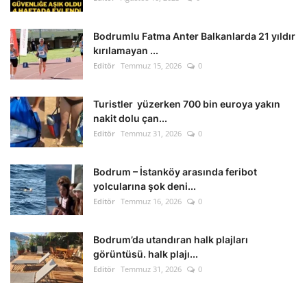
Bodrumlu Fatma Anter Balkanlarda 21 yıldır
kırılamayan ...
Editör
Temmuz 15, 2026
0
Turistler yüzerken 700 bin euroya yakın
nakit dolu çan...
Editör
Temmuz 31, 2026
0
Bodrum – İstanköy arasında feribot
yolcularına şok deni...
Editör
Temmuz 16, 2026
0
Bodrum’da utandıran halk plajları
görüntüsü. halk plajı...
Editör
Temmuz 31, 2026
0