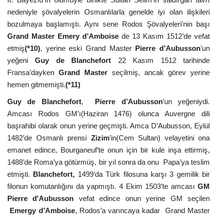
nedeniyle şövalyelerin Osmanlılarla genelde iyi olan ilişkileri
bozulmaya başlamıştı. Aynı sene Rodos Şövalyeleri’nin başı
Grand Master
Emery d’Amboise
de 13 Kasım 1512’de vefat
etmiş
(*10)
, yerine eski Grand Master
Pierre d’Aubusson
’un
yeğeni
Guy de Blanchefort
22 Kasım 1512 tarihinde
Fransa’dayken
Grand Master
seçilmiş, ancak görev yerine
hemen gitmemişti.
(*11)
Guy de Blanchefort
,
Pierre d’Aubusson
’un yeğeniydi.
Amcası Rodos GM’ı(Haziran 1476) olunca Auvergne dili
başrahibi olarak onun yerine geçmişti. Amca D’Aubusson, Eylül
1482’de Osmanlı prensi
Zizim
’in(Cem Sultan) velayetini ona
emanet edince, Bourganeuf’te onun için bir kule inşa ettirmiş,
1488’de Roma’ya götürmüş, bir yıl sonra da onu Papa’ya teslim
etmişti.
Blanchefort,
1499’da Türk filosuna karşı 3 gemilik bir
filonun komutanlığını da yapmıştı. 4 Ekim 1503’te amcası
GM
Pierre d'Aubusson
vefat edince onun yerine GM seçilen
Emergy d’Amboise
, Rodos’a varıncaya kadar Grand Master