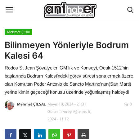
Mehmet Çilsal
Künye
Bilinmeyen Yönleriyle Bodrum
Kalesi 64
Eğitim
Rodos St Jean Şövalyeleri GM’lık ve Konseyi, Ocak 1512’nin
Aktüel Magazin
başlarında Bodrum Kalesi’ndeki görev süresi sona ermek üzere
olan Komutan Peder Antonio de Sancto Martino’nun(San Marti)
Hakkımızda
yerine kimin geçeceği konusu üzerinde yoğunlaşmış haldeydi
Mehmet ÇİLSAL
Mayıs 10, 2024 - 21:31
0
İletişim
Güncellenmiş: Ağustos 6,
2024 - 11:12
Asayiş
Çevre