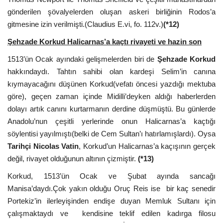
gönderilen şövalyelerden oluşan askeri birliğinin Rodos’a
gitmesine izin verilmişti.(Claudius E.vi, fo. 112v.)
(*12)
Şehzade Korkud Halicarnas’a kaçtı rivayeti ve hazin son
1513’ün Ocak ayındaki gelişmelerden biri de
Şehzade Korkud
hakkındaydı. Tahtın sahibi olan kardeşi Selim’in canına
kıymayacağını düşünen Korkud(vefatı öncesi yazdığı mektuba
göre), geçen zaman içinde Midilli’deyken aldığı haberlerden
dolayı artık canını kurtarmanın derdine düşmüştü. Bu günlerde
Anadolu’nun çeşitli yerlerinde onun Halicarnas’a kaçtığı
söylentisi yayılmıştı(belki de Cem Sultan’ı hatırlamışlardı). Oysa
Tarihçi Nicolas Vatin
, Korkud’un Halicarnas’a kaçışının gerçek
değil, rivayet olduğunun altının çizmiştir.
(*13)
Korkud, 1513’ün Ocak ve Şubat ayında sancağı
Manisa’daydı.Çok yakın olduğu Oruç Reis ise bir kaç senedir
Portekiz’in ilerleyişinden endişe duyan Memluk Sultanı için
çalışmaktaydı ve kendisine teklif edilen kadırga filosu