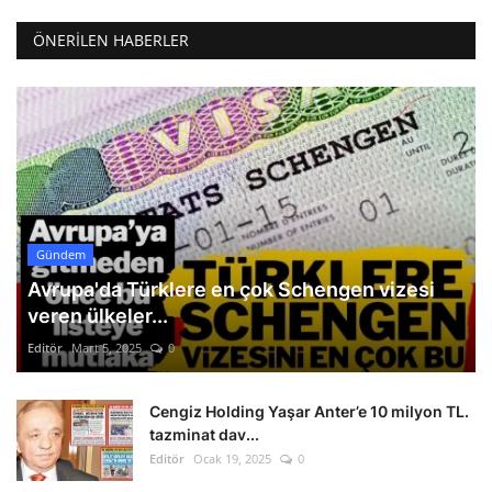
ÖNERILEN HABERLER
Gündem
Avrupa'da Türklere en çok Schengen vizesi
veren ülkeler...
Editör
Mart 5, 2025
0
Cengiz Holding Yaşar Anter’e 10 milyon TL.
tazminat dav...
Editör
Ocak 19, 2025
0