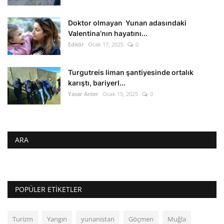
Doktor olmayan Yunan adasındaki
Valentina’nın hayatını...
Editör
Ocak 17, 2025
0
Turgutreis liman şantiyesinde ortalık
karıştı, bariyerl...
Yasar Anter
Ocak 15, 2025
0
ARA
POPÜLER ETIKETLER
Turizm
Yangın
yunanistan
Göçmen
Muğla