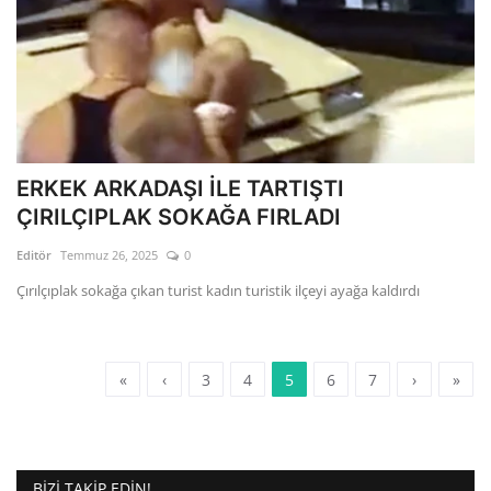
ERKEK ARKADAŞI İLE TARTIŞTI
ÇIRILÇIPLAK SOKAĞA FIRLADI
Editör
Temmuz 26, 2025
0
Çırılçıplak sokağa çıkan turist kadın turistik ilçeyi ayağa kaldırdı
«
‹
3
4
5
6
7
›
»
BIZI TAKIP EDIN!..