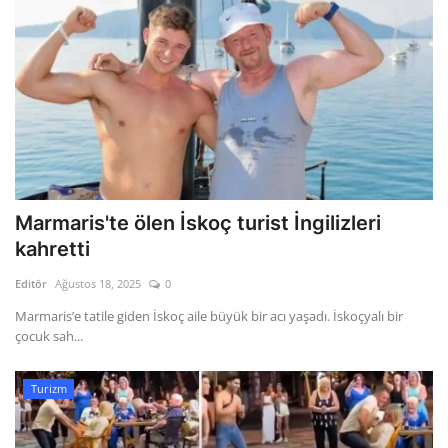
Marmaris'te ölen İskoç turist İngilizleri
kahretti
Editör
Ağustos 18, 2025
0
Marmaris’e tatile giden İskoç aile büyük bir acı yaşadı. İskoçyalı bir
çocuk sah...
Turizm