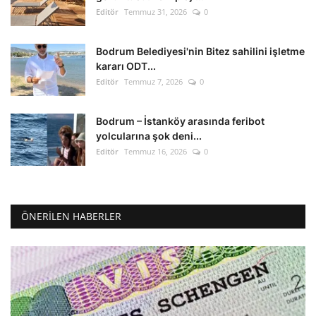
Editör
Temmuz 31, 2026
0
Bodrum Belediyesi'nin Bitez sahilini işletme
kararı ODT...
Editör
Temmuz 7, 2026
0
Bodrum – İstanköy arasında feribot
yolcularına şok deni...
Editör
Temmuz 16, 2026
0
ÖNERILEN HABERLER