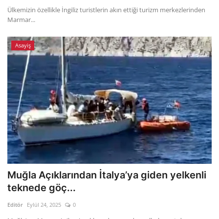
Ülkemizin özellikle İngiliz turistlerin akın ettiği turizm merkezlerinden
Marmar...
Asayiş
Muğla Açıklarından İtalya’ya giden yelkenli
teknede göç...
Editör
Eylül 24, 2025
0