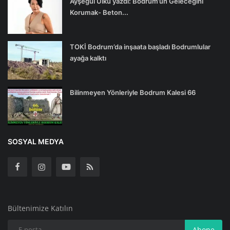
Ayşegül Ülkü yazdı: Bodrum’un Geleceğini
Korumak- Beton...
TOKİ Bodrum’da inşaata başladı Bodrumlular
ayağa kalktı
Bilinmeyen Yönleriyle Bodrum Kalesi 66
SOSYAL MEDYA
Bültenimize Katılın
Abone