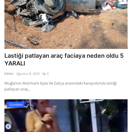
Lastiği patlayan araç faciaya neden oldu 5
YARALI
Editör
Ağustos 8, 2025
0
Muğla’nın Marmaris ilçesi ile Datça arasındaki karayolunda lastiği
patlayan araç...
Gündem