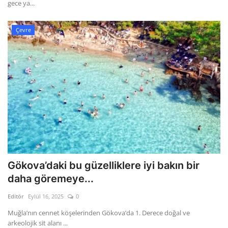
gece ya...
Çevre
Gökova’daki bu güzelliklere iyi bakın bir
daha göremeye...
Editör
Eylül 16, 2025
0
Muğla’nın cennet köşelerinden Gökova’da 1. Derece doğal ve
arkeolojik sit alanı ...