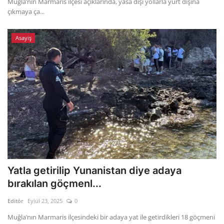
Muğla’nın Marmaris ilçesi açıklarında, yasa dışı yollarla yurt dışına
çıkmaya ça...
Asayiş
Yatla getirilip Yunanistan diye adaya
bırakılan göçmenl...
Editör
Eylül 23, 2025
0
Muğla’nın Marmaris ilçesindeki bir adaya yat ile getirdikleri 18 göçmeni