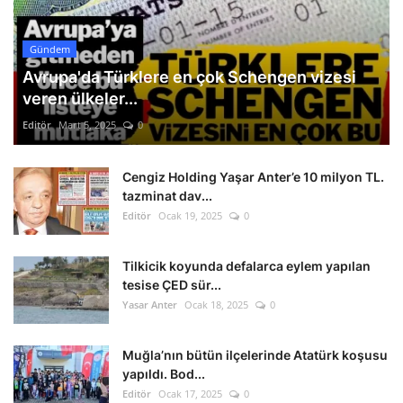
Gündem
Avrupa'da Türklere en çok Schengen vizesi
veren ülkeler...
Editör
Mart 5, 2025
0
Cengiz Holding Yaşar Anter’e 10 milyon TL.
tazminat dav...
Editör
Ocak 19, 2025
0
Tilkicik koyunda defalarca eylem yapılan
tesise ÇED sür...
Yasar Anter
Ocak 18, 2025
0
Muğla’nın bütün ilçelerinde Atatürk koşusu
yapıldı. Bod...
Editör
Ocak 17, 2025
0