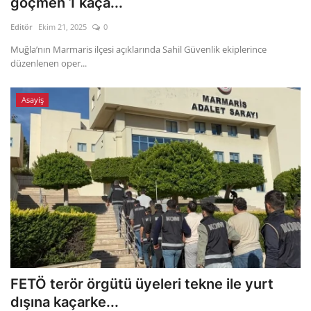
göçmen 1 kaça...
Editör
Ekim 21, 2025
0
Gizlilik Politikası
Muğla’nın Marmaris ilçesi açıklarında Sahil Güvenlik ekiplerince
düzenlenen oper...
Reklam ve İşbirliği
Bodrum Trafik Yoğunluk Haritası
Asayiş
Turizm
Siyaset
Bodrum Nöbetçi Eczaneler
Köşe Yazarları
Spor
FETÖ terör örgütü üyeleri tekne ile yurt
dışına kaçarke...