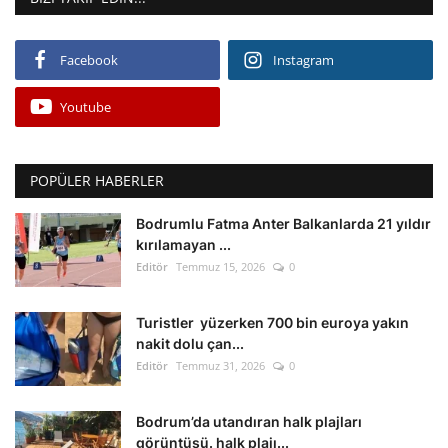
Facebook
Instagram
Youtube
POPÜLER HABERLER
Bodrumlu Fatma Anter Balkanlarda 21 yıldır
kırılamayan ...
Editör
Temmuz 15, 2026
0
Turistler yüzerken 700 bin euroya yakın
nakit dolu çan...
Editör
Temmuz 31, 2026
0
Bodrum’da utandıran halk plajları
görüntüsü. halk plajı...