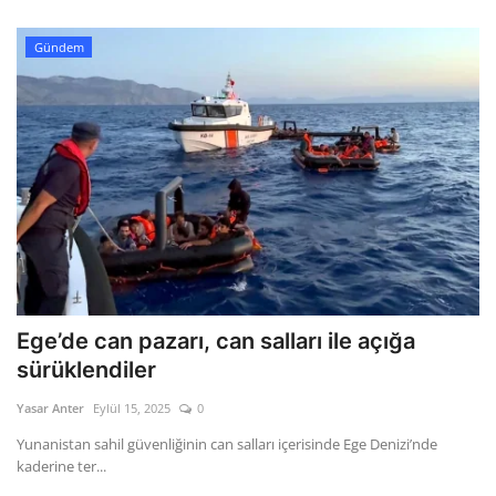
Gündem
Ege’de can pazarı, can salları ile açığa
sürüklendiler
Yasar Anter
Eylül 15, 2025
0
Yunanistan sahil güvenliğinin can salları içerisinde Ege Denizi’nde
kaderine ter...