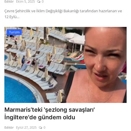
Editör
Ekim 5, 2025
0
Çevre Şehircilik ve İklim Değişikliği Bakanlığı tarafından hazırlanan ve
12 Eylü...
Turizm
Marmaris’teki 'şezlong savaşları'
İngiltere'de gündem oldu
Editör
Eylül 27, 2025
0