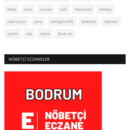
Milas
kaza
orman
tatil
Marmaris
fethiye
operasyon
yarış
sahil güvenlik
belediye
deprem
eylem
chp
sanat
Bodrum
NÖBETÇI ECZANELER