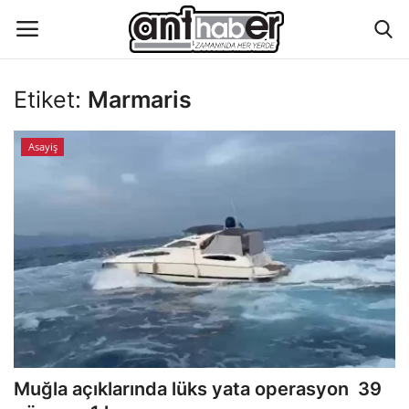
Etiket:
Marmaris
Künye
Asayiş
Eğitim
Aktüel Magazin
Hakkımızda
İletişim
Asayiş
Muğla açıklarında lüks yata operasyon 39
Çevre