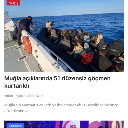
Asayiş
Muğla açıklarında 51 düzensiz göçmen
kurtarıldı
Editör
Eylül 9, 2025
0
Muğla’nın Marmaris ve Fethiye ilçelerinde Sahil Güvenlik ekiplerince
düzenlenen ...
Gündem