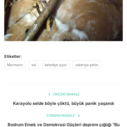
Etiketler:
Marmaris
sel
belediye işçisi
zekeriya şahin
ÖNCEKI MAKALE
Karayolu selde böyle çöktü, büyük panik yaşandı
SONRAKI MAKALE
Bodrum Emek ve Demokrasi Güçleri deprem çığlığı “Bu