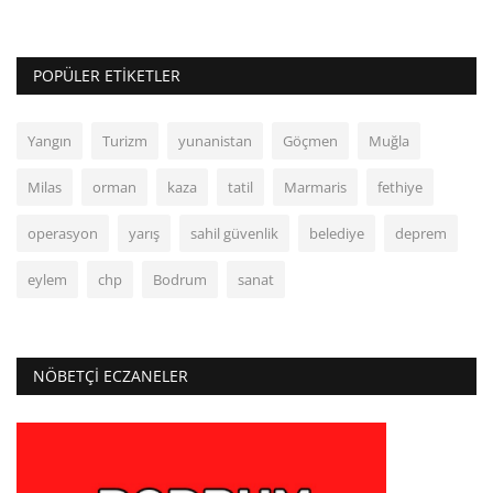
POPÜLER ETIKETLER
Yangın
Turizm
yunanistan
Göçmen
Muğla
Milas
orman
kaza
tatil
Marmaris
fethiye
operasyon
yarış
sahil güvenlik
belediye
deprem
eylem
chp
Bodrum
sanat
NÖBETÇI ECZANELER