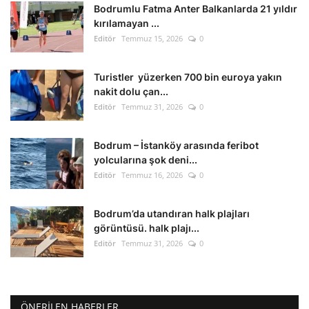
Bodrumlu Fatma Anter Balkanlarda 21 yıldır
kırılamayan ...
Editör
Temmuz 15, 2026
0
Turistler yüzerken 700 bin euroya yakın
nakit dolu çan...
Editör
Temmuz 31, 2026
0
Bodrum – İstanköy arasında feribot
yolcularına şok deni...
Editör
Temmuz 16, 2026
0
Bodrum’da utandıran halk plajları
görüntüsü. halk plajı...
Editör
Temmuz 31, 2026
0
ÖNERILEN HABERLER