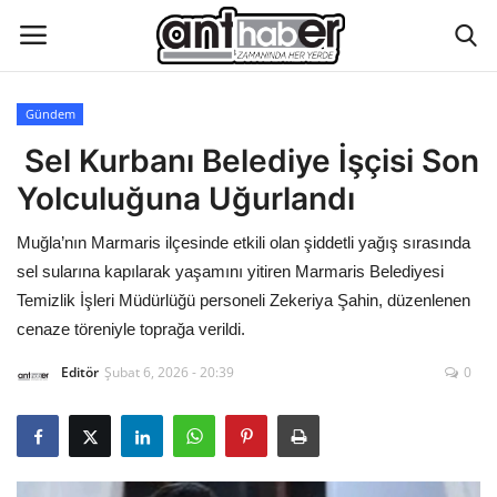
Gündem
Künye
Sel Kurbanı Belediye İşçisi Son
Yolculuğuna Uğurlandı
Eğitim
Muğla’nın Marmaris ilçesinde etkili olan şiddetli yağış sırasında
Aktüel Magazin
sel sularına kapılarak yaşamını yitiren Marmaris Belediyesi
Temizlik İşleri Müdürlüğü personeli Zekeriya Şahin, düzenlenen
Hakkımızda
cenaze töreniyle toprağa verildi.
Editör
Şubat 6, 2026 - 20:39
0
İletişim
Asayiş
Çevre