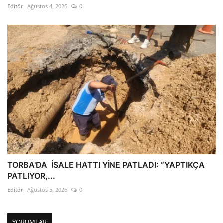
Editör
Ağustos 4, 2026
0
TORBA'DA İSALE HATTI YİNE PATLADI: “YAPTIKÇA
PATLIYOR,...
Editör
Ağustos 5, 2026
0
YORUMLAR