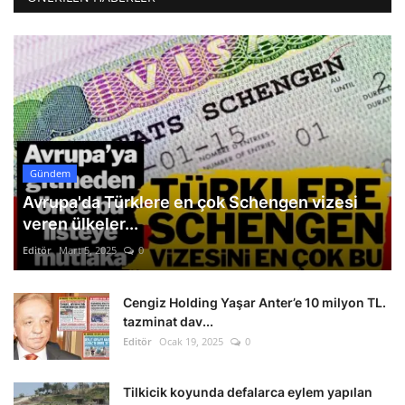
Gündem
Avrupa'da Türklere en çok Schengen vizesi
veren ülkeler...
Editör
Mart 5, 2025
0
Cengiz Holding Yaşar Anter’e 10 milyon TL.
tazminat dav...
Editör
Ocak 19, 2025
0
Tilkicik koyunda defalarca eylem yapılan