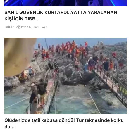
SAHİL GÜVENLİK KURTARDI..YATTA YARALANAN
KİŞİ İÇİN TIBB...
Editör
Ağustos 6, 2026
0
Ölüdeniz’de tatil kabusa döndü! Tur teknesinde korku
do...