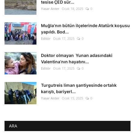
tesise ÇED sür...
Yasar Anter
Ocak 18, 2025
0
Muğla’nın bütün ilçelerinde Atatürk koşusu
yapıldı. Bod...
Editör
Ocak 17, 2025
0
Doktor olmayan Yunan adasındaki
Valentina’nın hayatını...
Editör
Ocak 17, 2025
0
Turgutreis liman şantiyesinde ortalık
karıştı, bariyerl...
Yasar Anter
Ocak 15, 2025
0
ARA