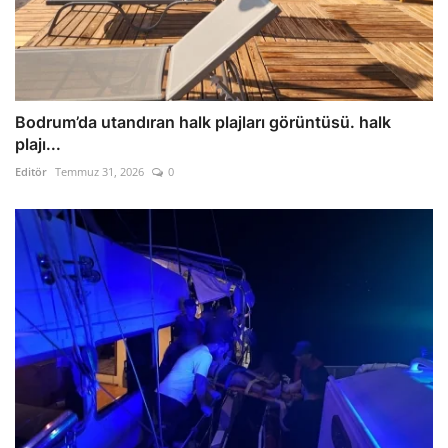
Bodrum’da utandıran halk plajları görüntüsü. halk
plajı...
Editör
Temmuz 31, 2026
0