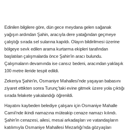
Kültür Sanat Tarih
Sağlık
Edinilen bilgilere göre, dün gece meydana gelen sağanak
Ekonomi
yağışın ardından Şahin, aracıyla dere yatağından geçmeye
çalıştığı sırada sel sularına kapıldı. Olayın bildirilmesi üzerine
Gündem
bölgeye sevk edilen arama kurtarma ekipleri tarafından
başlatılan çalışmalarda önce Şahin’in aracı bulundu.
Dünya
Çalışmaların devamında ise cansız bedeni, aracından yaklaşık
100 metre ileride tespit edildi.
Zekeriya Şahin’in, Osmaniye Mahallesi’nde yaşayan babasını
ziyaret ettikten sonra Turunç’taki evine gitmek üzere yola çıktığı
sırada felakete yakalandığı öğrenildi.
Hayatını kaybeden belediye çalışanı için Osmaniye Mahalle
Camii’nde ikindi namazına müteakip cenaze namazı kılındı.
Şahin’in cenazesi, ailesi, mesai arkadaşları ve vatandaşların
katılımıyla Osmaniye Mahallesi Mezarlığı’nda gözyaşları