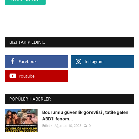
BIZI TAKIP EDIN!..
Facebook
Instagram
Youtube
POPÜLER HABERLER
Bodrumlu güvenlik görevlisi , tatile gelen
ABD’li fenom...
Editör
Ağustos 10, 2025
0