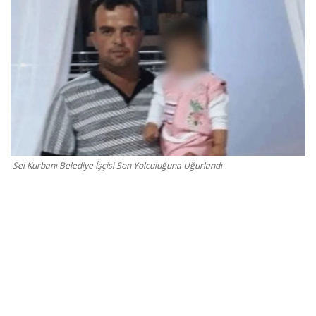
Gizlilik Politikası
Reklam ve İşbirliği
Bodrum Trafik Yoğunluk Haritası
Turizm
Sel Kurbanı Belediye İşçisi Son Yolculuğuna Uğurlandı
Siyaset
Bodrum Nöbetçi Eczaneler
Köşe Yazarları
Spor