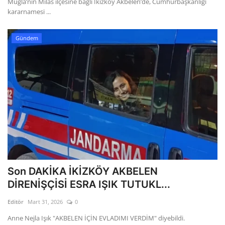
Muğla’nın Milas ilçesine bağlı İkizköy Akbelen’de, Cumhurbaşkanlığı
kararnamesi ...
Gündem
Son DAKİKA İKİZKÖY AKBELEN
DİRENİŞÇİSİ ESRA IŞIK TUTUKL...
Editör
Mart 31, 2026
0
Anne Nejla Işık "AKBELEN İÇİN EVLADIMI VERDİM" diyebildi.