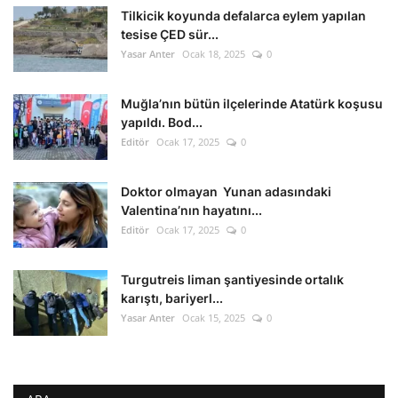
Tilkicik koyunda defalarca eylem yapılan
tesise ÇED sür...
Yasar Anter
Ocak 18, 2025
0
Muğla’nın bütün ilçelerinde Atatürk koşusu
yapıldı. Bod...
Editör
Ocak 17, 2025
0
Doktor olmayan Yunan adasındaki
Valentina’nın hayatını...
Editör
Ocak 17, 2025
0
Turgutreis liman şantiyesinde ortalık
karıştı, bariyerl...
Yasar Anter
Ocak 15, 2025
0