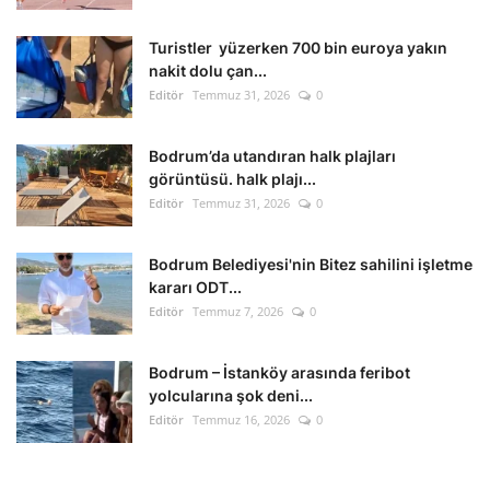
Turistler yüzerken 700 bin euroya yakın
nakit dolu çan...
Editör
Temmuz 31, 2026
0
Bodrum’da utandıran halk plajları
görüntüsü. halk plajı...
Editör
Temmuz 31, 2026
0
Bodrum Belediyesi'nin Bitez sahilini işletme
kararı ODT...
Editör
Temmuz 7, 2026
0
Bodrum – İstanköy arasında feribot
yolcularına şok deni...
Editör
Temmuz 16, 2026
0