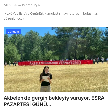
Kültür Sanat Tarih
Editör
Nisan 15, 2026
0
Sağlık
İkizköy’de Esra’ya Özgürlük Kamulaştırmayı İptal edin buluşması
düzenlenecek
Ekonomi
Gündem
Gündem
Dünya
Akbelen’de gergin bekleyiş sürüyor, ESRA
PAZARTESİ GÜNÜ...