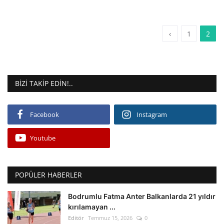
‹
1
2
BIZI TAKIP EDIN!..
Facebook
Instagram
Youtube
POPÜLER HABERLER
Bodrumlu Fatma Anter Balkanlarda 21 yıldır
kırılamayan ...
Editör
Temmuz 15, 2026
0