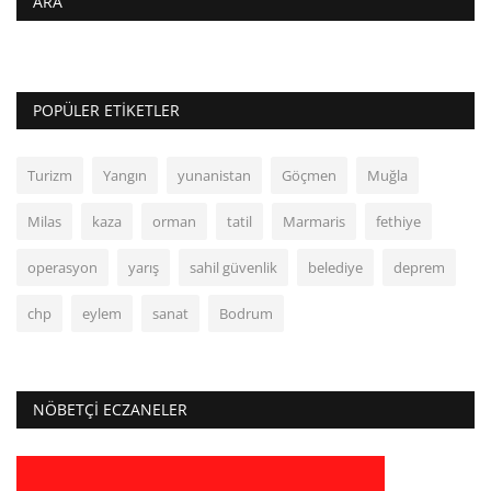
ARA
POPÜLER ETIKETLER
Turizm
Yangın
yunanistan
Göçmen
Muğla
Milas
kaza
orman
tatil
Marmaris
fethiye
operasyon
yarış
sahil güvenlik
belediye
deprem
chp
eylem
sanat
Bodrum
NÖBETÇI ECZANELER