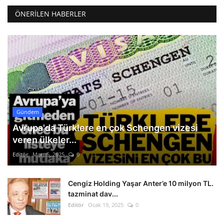
ÖNERILEN HABERLER
Gündem
Avrupa'da Türklere en çok Schengen vizesi
veren ülkeler...
Editör
Mart 5, 2025
0
Cengiz Holding Yaşar Anter’e 10 milyon TL.
tazminat dav...
Editör
Ocak 19, 2025
0