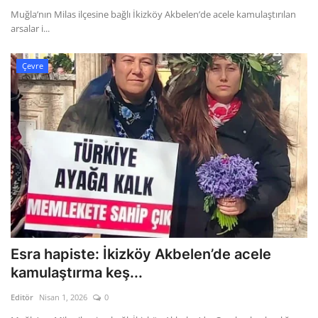
Muğla’nın Milas ilçesine bağlı İkizköy Akbelen’de acele kamulaştırılan
arsalar i...
Çevre
Esra hapiste: İkizköy Akbelen’de acele
kamulaştırma keş...
Editör
Nisan 1, 2026
0