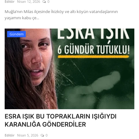
Editör
Nisan 12, 2026
0
Muğla’nın Milas ilçesinde İkizköy ve altı köyün vatandaşlarının
yaşamını kabu çe...
Gündem
ESRA IŞIK BU TOPRAKLARIN IŞIĞIYDI
KARANLIĞA GÖNDERDİLER
Editör
Nisan 5, 2026
0