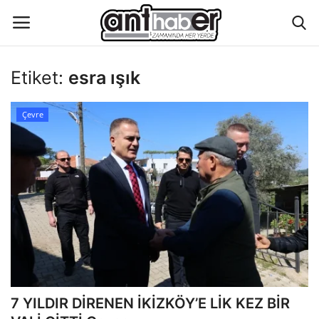
Etiket:
esra ışık
Künye
Çevre
Eğitim
Aktüel Magazin
Hakkımızda
İletişim
Asayiş
7 YILDIR DİRENEN İKİZKÖY’E LİK KEZ BİR
Çevre