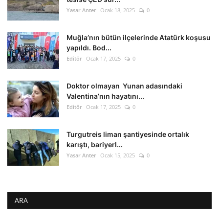
Yasar Anter
Ocak 18, 2025
0
Muğla’nın bütün ilçelerinde Atatürk koşusu
yapıldı. Bod...
Editör
Ocak 17, 2025
0
Doktor olmayan Yunan adasındaki
Valentina’nın hayatını...
Editör
Ocak 17, 2025
0
Turgutreis liman şantiyesinde ortalık
karıştı, bariyerl...
Yasar Anter
Ocak 15, 2025
0
ARA