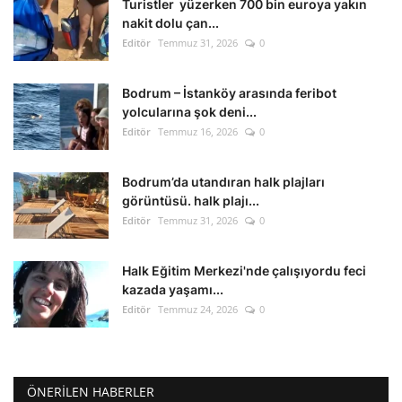
Turistler yüzerken 700 bin euroya yakın
nakit dolu çan...
Editör
Temmuz 31, 2026
0
Bodrum – İstanköy arasında feribot
yolcularına şok deni...
Editör
Temmuz 16, 2026
0
Bodrum’da utandıran halk plajları
görüntüsü. halk plajı...
Editör
Temmuz 31, 2026
0
Halk Eğitim Merkezi'nde çalışıyordu feci
kazada yaşamı...
Editör
Temmuz 24, 2026
0
ÖNERILEN HABERLER