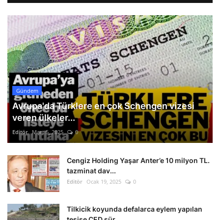
Gündem
Avrupa'da Türklere en çok Schengen vizesi
veren ülkeler...
Editör
Mart 5, 2025
0
Cengiz Holding Yaşar Anter’e 10 milyon TL.
tazminat dav...
Editör
Ocak 19, 2025
0
Tilkicik koyunda defalarca eylem yapılan
tesise ÇED sür...