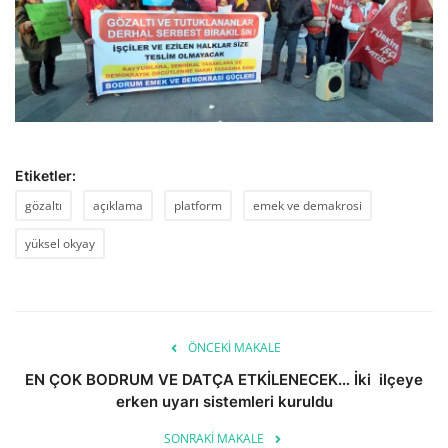
Etiketler:
gözaltı
açıklama
platform
emek ve demakrosi
yüksel okyay
ÖNCEKI MAKALE
EN ÇOK BODRUM VE DATÇA ETKİLENECEK… İki ilçeye
erken uyarı sistemleri kuruldu
SONRAKI MAKALE