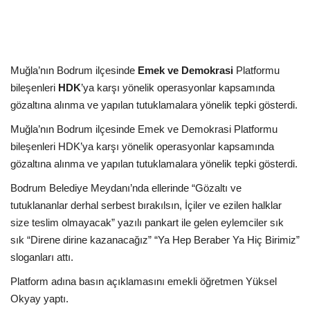
Kültür Sanat Tarih
Sağlık
Muğla’nın Bodrum ilçesinde
Emek ve Demokrasi
Platformu
Ekonomi
bileşenleri
HDK
’ya karşı yönelik operasyonlar kapsamında
gözaltına alınma ve yapılan tutuklamalara yönelik tepki gösterdi.
Gündem
Muğla’nın Bodrum ilçesinde Emek ve Demokrasi Platformu
Dünya
bileşenleri HDK’ya karşı yönelik operasyonlar kapsamında
gözaltına alınma ve yapılan tutuklamalara yönelik tepki gösterdi.
Bodrum Belediye Meydanı’nda ellerinde “Gözaltı ve
tutuklananlar derhal serbest bırakılsın, İçiler ve ezilen halklar
size teslim olmayacak” yazılı pankart ile gelen eylemciler sık
sık “Direne dirine kazanacağız” “Ya Hep Beraber Ya Hiç Birimiz”
sloganları attı.
Platform adına basın açıklamasını emekli öğretmen Yüksel
Okyay yaptı.