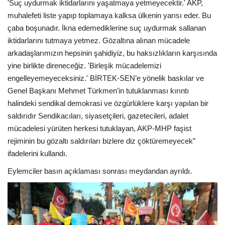
'Suç uydurmak iktidarlarını yaşatmaya yetmeyecektir.' AKP,
muhalefeti liste yapıp toplamaya kalksa ülkenin yarısı eder. Bu
çaba boşunadır. İkna edemediklerine suç uydurmak sallanan
iktidarlarını tutmaya yetmez. Gözaltına alınan mücadele
arkadaşlarımızın hepsinin şahidiyiz, bu haksızlıkların karşısında
yine birlikte direneceğiz. 'Birleşik mücadelemizi
engelleyemeyeceksiniz.' BİRTEK-SEN’e yönelik baskılar ve
Genel Başkanı Mehmet Türkmen’in tutuklanması kırıntı
halindeki sendikal demokrasi ve özgürlüklere karşı yapılan bir
saldırıdır Sendikacıları, siyasetçileri, gazetecileri, adalet
mücadelesi yürüten herkesi tutuklayan, AKP-MHP faşist
rejiminin bu gözaltı saldırıları bizlere diz çöktüremeyecek”
ifadelerini kullandı.
Eylemciler basın açıklaması sonrası meydandan ayrıldı.