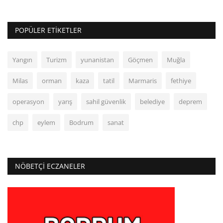
POPÜLER ETIKETLER
Yangın
Turizm
yunanistan
Göçmen
Muğla
Milas
orman
kaza
tatil
Marmaris
fethiye
operasyon
yarış
sahil güvenlik
belediye
deprem
chp
eylem
Bodrum
sanat
NÖBETÇI ECZANELER