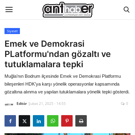
Siyaset
Künye
Emek ve Demokrasi
PLatformu'ndan gözaltı ve
Eğitim
tutuklamalara tepki
Aktüel Magazin
Muğla’nın Bodrum ilçesinde Emek ve Demokrasi Platformu
bileşenleri HDK’ya karşı yönelik operasyonlar kapsamında
Hakkımızda
gözaltına alınma ve yapılan tutuklamalara yönelik tepki gösterdi.
İletişim
Editör
Şubat 21, 2025 - 14:55
0
Asayiş
Çevre