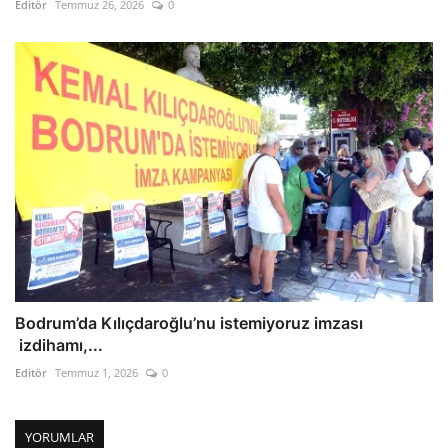
Editör
Temmuz 26, 2026
0
Bodrum’da Kılıçdaroğlu’nu istemiyoruz imzası
izdihamı,...
Editör
Temmuz 1, 2026
0
YORUMLAR