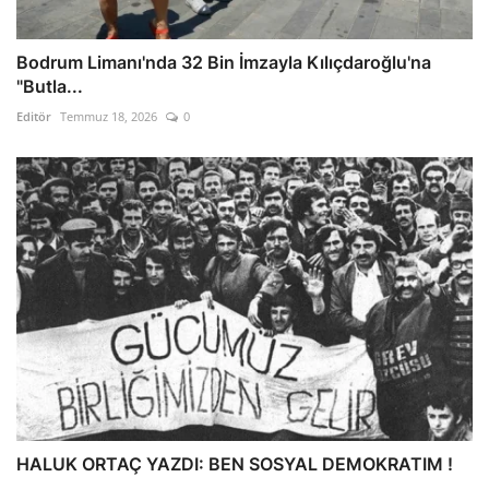
Bodrum Limanı'nda 32 Bin İmzayla Kılıçdaroğlu'na
"Butla...
Editör
Temmuz 18, 2026
0
HALUK ORTAÇ YAZDI: BEN SOSYAL DEMOKRATIM !