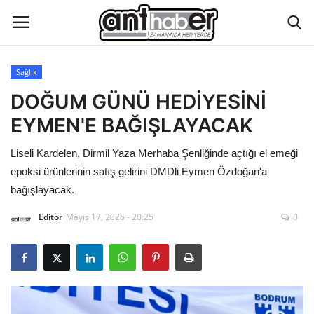
Sağlık
Künye
DOĞUM GÜNÜ HEDİYESİNİ
EYMEN'E BAĞIŞLAYACAK
Eğitim
Liseli Kardelen, Dirmil Yaza Merhaba Şenliğinde açtığı el emeği
Aktüel Magazin
epoksi ürünlerinin satış gelirini DMDli Eymen Özdoğan'a
bağışlayacak.
Hakkımızda
Editör
Mayıs 17, 2026 - 20:25
0
İletişim
Asayiş
Çevre