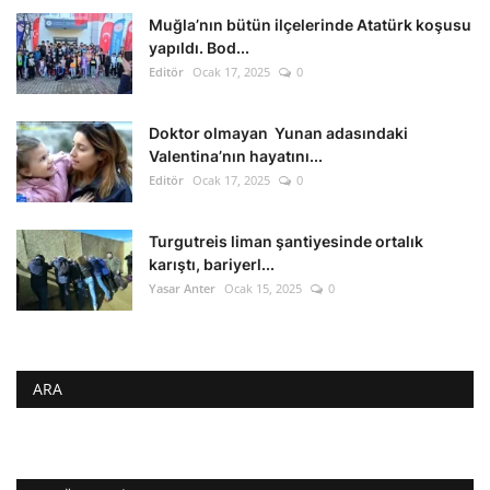
Muğla’nın bütün ilçelerinde Atatürk koşusu
yapıldı. Bod...
Editör
Ocak 17, 2025
0
Doktor olmayan Yunan adasındaki
Valentina’nın hayatını...
Editör
Ocak 17, 2025
0
Turgutreis liman şantiyesinde ortalık
karıştı, bariyerl...
Yasar Anter
Ocak 15, 2025
0
ARA