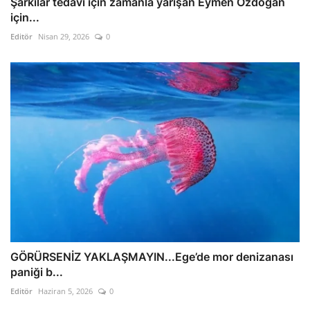
Şarkılar tedavi için zamanla yarışan Eymen Özdoğan
için...
Editör
Nisan 29, 2026
0
GÖRÜRSENİZ YAKLAŞMAYIN...Ege’de mor denizanası
paniği b...
Editör
Haziran 5, 2026
0