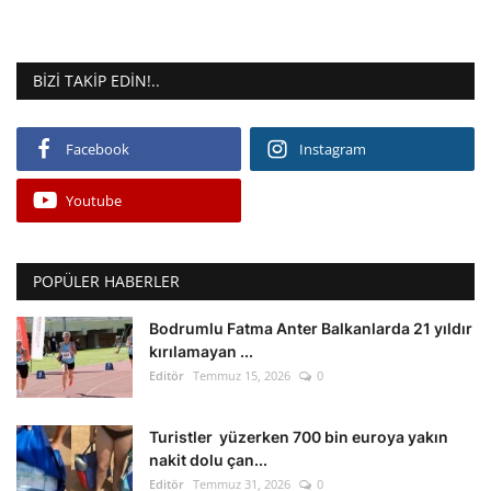
BIZI TAKIP EDIN!..
Facebook
Instagram
Youtube
POPÜLER HABERLER
Bodrumlu Fatma Anter Balkanlarda 21 yıldır
kırılamayan ...
Editör
Temmuz 15, 2026
0
Turistler yüzerken 700 bin euroya yakın
nakit dolu çan...
Editör
Temmuz 31, 2026
0