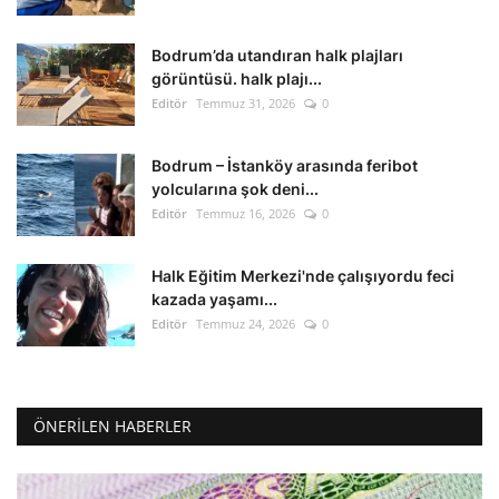
Bodrum’da utandıran halk plajları
görüntüsü. halk plajı...
Editör
Temmuz 31, 2026
0
Bodrum – İstanköy arasında feribot
yolcularına şok deni...
Editör
Temmuz 16, 2026
0
Halk Eğitim Merkezi'nde çalışıyordu feci
kazada yaşamı...
Editör
Temmuz 24, 2026
0
ÖNERILEN HABERLER