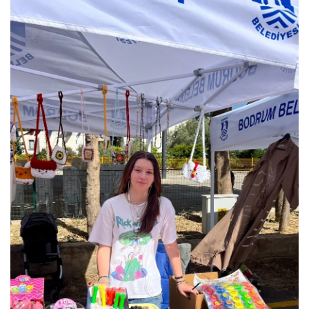
Gizlilik Politikası
Reklam ve İşbirliği
Bodrum Trafik Yoğunluk Haritası
Turizm
Siyaset
Bodrum Nöbetçi Eczaneler
Köşe Yazarları
Spor