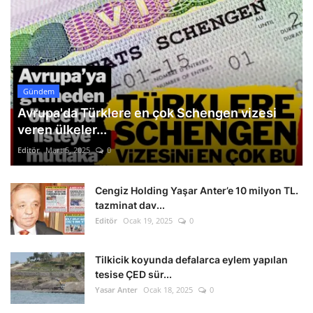
Gündem
Avrupa'da Türklere en çok Schengen vizesi
veren ülkeler...
Editör
Mart 5, 2025
0
Cengiz Holding Yaşar Anter’e 10 milyon TL.
tazminat dav...
Editör
Ocak 19, 2025
0
Tilkicik koyunda defalarca eylem yapılan
tesise ÇED sür...
Yasar Anter
Ocak 18, 2025
0