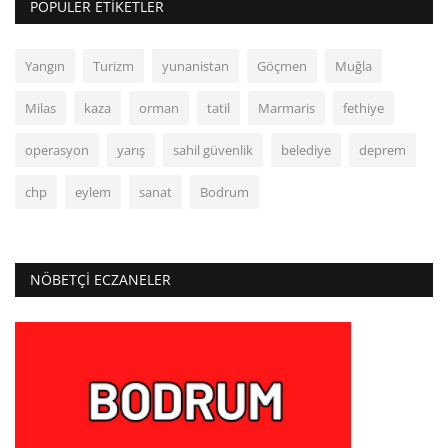
POPÜLER ETIKETLER
Yangın
Turizm
yunanistan
Göçmen
Muğla
Milas
kaza
orman
tatil
Marmaris
fethiye
operasyon
yarış
sahil güvenlik
belediye
deprem
chp
eylem
sanat
Bodrum
NÖBETÇI ECZANELER