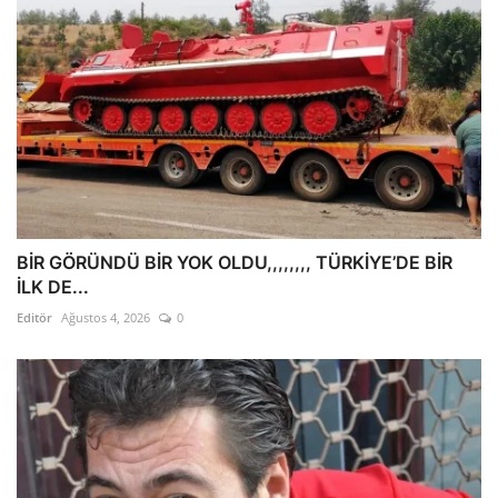
BİR GÖRÜNDÜ BİR YOK OLDU,,,,,,,, TÜRKİYE’DE BİR
İLK DE...
Editör
Ağustos 4, 2026
0