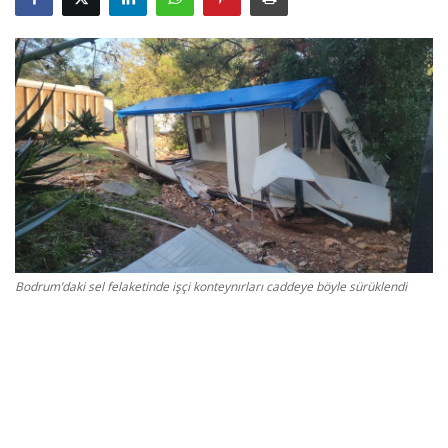
Gizlilik Politikası
Reklam ve İşbirliği
Bodrum Trafik Yoğunluk Haritası
Turizm
Siyaset
Bodrum’daki sel felaketinde işçi konteynırları caddeye böyle sürüklendi
Bodrum Nöbetçi Eczaneler
Köşe Yazarları
Spor