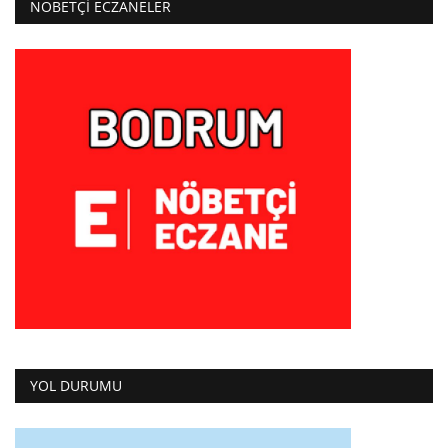
NÖBETÇI ECZANELER
YOL DURUMU