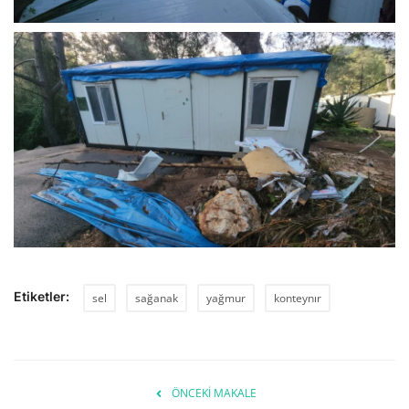
Etiketler:
sel
sağanak
yağmur
konteynır
ÖNCEKI MAKALE