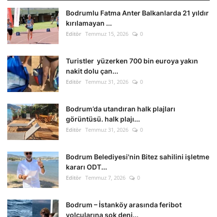
Bodrumlu Fatma Anter Balkanlarda 21 yıldır
kırılamayan ...
Editör
Temmuz 15, 2026
0
Turistler yüzerken 700 bin euroya yakın
nakit dolu çan...
Editör
Temmuz 31, 2026
0
Bodrum’da utandıran halk plajları
görüntüsü. halk plajı...
Editör
Temmuz 31, 2026
0
Bodrum Belediyesi'nin Bitez sahilini işletme
kararı ODT...
Editör
Temmuz 7, 2026
0
Bodrum – İstanköy arasında feribot
yolcularına şok deni...