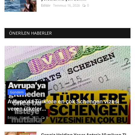
Editör
Temmuz 16, 2026
0
ÖNERILEN HABERLER
Gündem
Avrupa'da Türklere en çok Schengen vizesi
veren ülkeler...
Editör
Mart 5, 2025
0
Cengiz Holding Yaşar Anter’e 10 milyon TL.