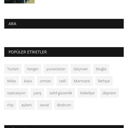
ARA
POPÜLER ETIKETLER
Turizm
Yangın
yunanistan
Göçmen
Muğla
Milas
kaza
orman
tatil
Marmaris
fethiye
operasyon
yarış
sahil güvenlik
belediye
deprem
chp
eylem
sanat
Bodrum