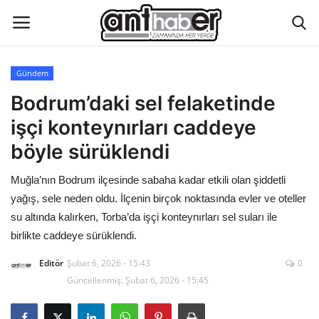
Gündem
Künye
Bodrum’daki sel felaketinde
işçi konteynırları caddeye
Eğitim
böyle sürüklendi
Aktüel Magazin
Muğla’nın Bodrum ilçesinde sabaha kadar etkili olan şiddetli
yağış, sele neden oldu. İlçenin birçok noktasında evler ve oteller
Hakkımızda
su altında kalırken, Torba’da işçi konteynırları sel suları ile
birlikte caddeye sürüklendi.
İletişim
Editör
Şubat 6, 2026 - 15:43
0
Asayiş
Güncellenmiş: Şubat 6, 2026 - 15:45
Çevre