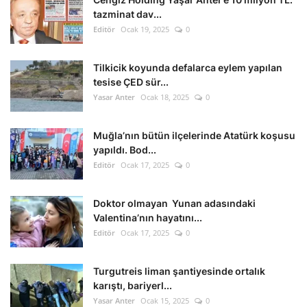
tazminat dav...
Editör
Ocak 19, 2025
0
Tilkicik koyunda defalarca eylem yapılan
tesise ÇED sür...
Yasar Anter
Ocak 18, 2025
0
Muğla’nın bütün ilçelerinde Atatürk koşusu
yapıldı. Bod...
Editör
Ocak 17, 2025
0
Doktor olmayan Yunan adasındaki
Valentina’nın hayatını...
Editör
Ocak 17, 2025
0
Turgutreis liman şantiyesinde ortalık
karıştı, bariyerl...
Yasar Anter
Ocak 15, 2025
0