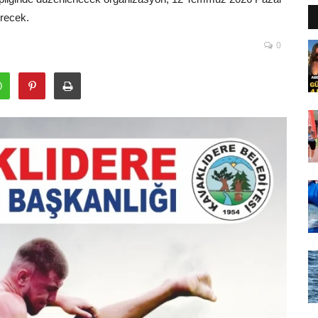
irecek.
0