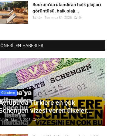
Bodrum’da utandıran halk plajları
görüntüsü. halk plajı...
Editör
Temmuz 31, 2026
0
ÖNERILEN HABERLER
Gündem
Avrupa'da Türklere en çok
Schengen vizesi veren ülkeler...
Editör
Mart 5, 2025
0