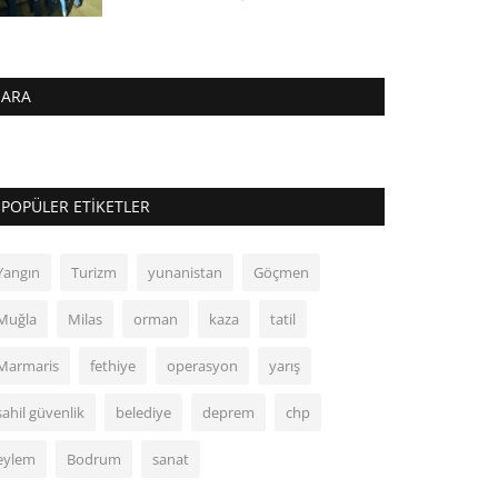
ARA
POPÜLER ETIKETLER
Yangın
Turizm
yunanistan
Göçmen
Muğla
Milas
orman
kaza
tatil
Marmaris
fethiye
operasyon
yarış
sahil güvenlik
belediye
deprem
chp
eylem
Bodrum
sanat