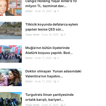
Cengiz Holding Yaşar Anter’e 10
milyon TL. tazminat dav...
Editör
Ocak 19, 2025
0
Tilkicik koyunda defalarca eylem
yapılan tesise ÇED sür...
Yasar Anter
Ocak 18, 2025
0
Muğla’nın bütün ilçelerinde
Atatürk koşusu yapıldı. Bod...
Editör
Ocak 17, 2025
0
Doktor olmayan Yunan adasındaki
Valentina’nın hayatını...
Editör
Ocak 17, 2025
0
Turgutreis liman şantiyesinde
ortalık karıştı, bariyerl...
Yasar Anter
Ocak 15, 2025
0