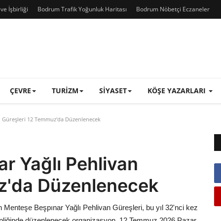
e İşbirliği
Bodrum Trafik Yoğunluk Haritası
Bodrum Nöbetçi Eczaneler
ÇEVRE
TURIZM
SIYASET
KÖŞE YAZARLARI
n Güreşleri 12 Temmuz'da Düzenlenecek
r Yağlı Pehlivan
z'da Düzenlenecek
n Menteşe Beşpınar Yağlı Pehlivan Güreşleri, bu yıl 32'nci kez
ahipliğinde düzenlenecek organizasyon, 12 Temmuz 2026 Pazar