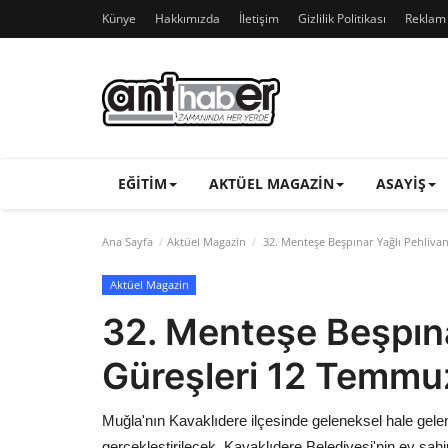
Künye
Hakkımızda
İletişim
Gizlilik Politikası
Reklam v
EĞITIM
AKTÜEL MAGAZIN
ASAYIŞ
Ana Sayfa
Aktüel Magazin
32. Menteşe Beşpınar Yağlı Pehliva
Aktüel Magazin
32. Menteşe Beşpına
Güreşleri 12 Temmu
Muğla'nın Kavaklıdere ilçesinde geleneksel hale gele
gerçekleştirilecek. Kavaklıdere Belediyesi'nin ev s