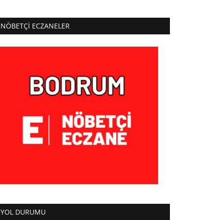
NÖBETÇI ECZANELER
YOL DURUMU