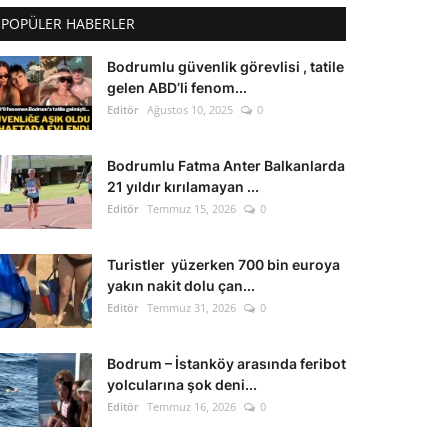
POPÜLER HABERLER
Bodrumlu güvenlik görevlisi , tatile
gelen ABD’li fenom...
Editör
Ağustos 10, 2025
0
Bodrumlu Fatma Anter Balkanlarda
21 yıldır kırılamayan ...
Editör
Temmuz 15, 2026
0
Turistler yüzerken 700 bin euroya
yakın nakit dolu çan...
Editör
Temmuz 31, 2026
0
Bodrum – İstanköy arasında feribot
yolcularına şok deni...
Editör
Temmuz 16, 2026
0