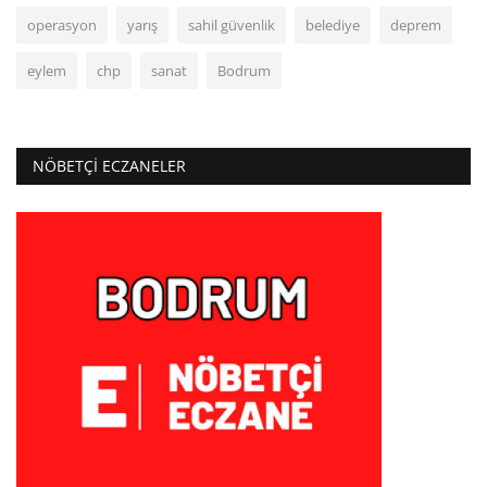
operasyon
yarış
sahil güvenlik
belediye
deprem
eylem
chp
sanat
Bodrum
NÖBETÇI ECZANELER