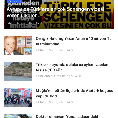
Gündem
Avrupa'da Türklere en çok Schengen vizesi
veren ülkeler...
Editör
Mart 5, 2025
0
Cengiz Holding Yaşar Anter’e 10 milyon TL.
tazminat dav...
Editör
Ocak 19, 2025
0
Tilkicik koyunda defalarca eylem yapılan
tesise ÇED sür...
Yasar Anter
Ocak 18, 2025
0
Muğla’nın bütün ilçelerinde Atatürk koşusu
yapıldı. Bod...
Editör
Ocak 17, 2025
0
Doktor olmayan Yunan adasındaki