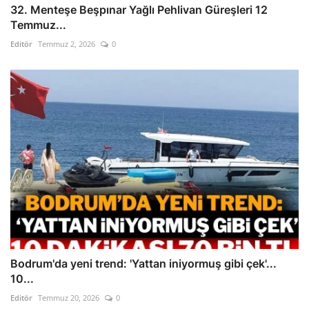
32. Menteşe Beşpınar Yağlı Pehlivan Güreşleri 12
Temmuz...
Editör
Temmuz 2, 2026
0
Bodrum'da yeni trend: 'Yattan iniyormuş gibi çek'...
10...
Editör
Temmuz 20, 2026
0