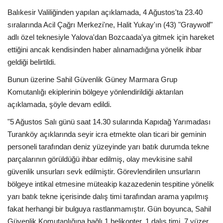
Balıkesir Valiliğinden yapılan açıklamada, 4 Ağustos'ta 23.40
sıralarında Acil Çağrı Merkezi'ne, Halit Yukay'ın (43) "Graywolf"
adlı özel teknesiyle Yalova'dan Bozcaada'ya gitmek için hareket
ettiğini ancak kendisinden haber alınamadığına yönelik ihbar
geldiği belirtildi.
Bunun üzerine Sahil Güvenlik Güney Marmara Grup
Komutanlığı ekiplerinin bölgeye yönlendirildiği aktarılan
açıklamada, şöyle devam edildi.
"5 Ağustos Salı günü saat 14.30 sularında Kapıdağ Yarımadası
Turanköy açıklarında seyir icra etmekte olan ticari bir geminin
personeli tarafından deniz yüzeyinde yarı batık durumda tekne
parçalarının görüldüğü ihbar edilmiş, olay mevkisine sahil
güvenlik unsurları sevk edilmiştir. Görevlendirilen unsurların
bölgeye intikal etmesine müteakip kazazedenin tespitine yönelik
yarı batık tekne içerisinde dalış timi tarafından arama yapılmış
fakat herhangi bir bulguya rastlanmamıştır. Gün boyunca, Sahil
Güvenlik Komutanlığına bağlı 1 helikopter, 1 dalış timi, 7 yüzer