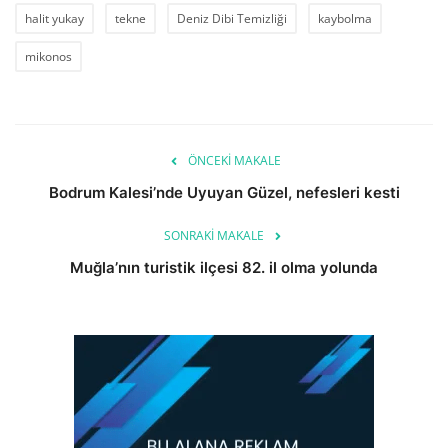
halit yukay
tekne
Deniz Dibi Temizliği
kaybolma
mikonos
ÖNCEKI MAKALE
Bodrum Kalesi’nde Uyuyan Güzel, nefesleri kesti
SONRAKI MAKALE
Muğla’nın turistik ilçesi 82. il olma yolunda