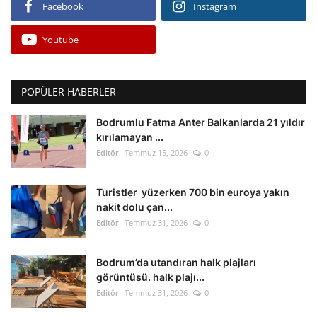
Facebook
Instagram
Youtube
POPÜLER HABERLER
Bodrumlu Fatma Anter Balkanlarda 21 yıldır
kırılamayan ...
Editör
Temmuz 15, 2026
0
Turistler yüzerken 700 bin euroya yakın
nakit dolu çan...
Editör
Temmuz 31, 2026
0
Bodrum’da utandıran halk plajları
görüntüsü. halk plajı...
Editör
Temmuz 31, 2026
0