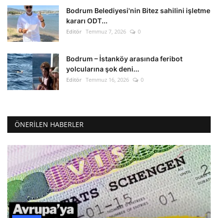
Bodrum Belediyesi'nin Bitez sahilini işletme
kararı ODT...
Editör
Temmuz 7, 2026
0
Bodrum – İstanköy arasında feribot
yolcularına şok deni...
Editör
Temmuz 16, 2026
0
ÖNERILEN HABERLER