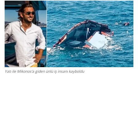
Gizlilik Politikası
Reklam ve İşbirliği
Bodrum Trafik Yoğunluk Haritası
Turizm
Yatı ile Mikonos’a giden ünlü iş insanı kayboldu
Siyaset
Bodrum Nöbetçi Eczaneler
Köşe Yazarları
Spor