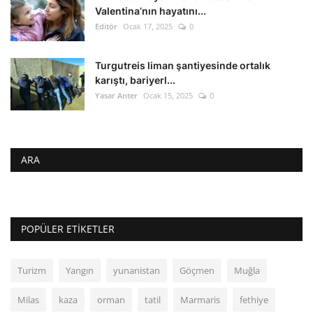
Valentina’nın hayatını...
Editör
Ocak 17, 2025
0
Turgutreis liman şantiyesinde ortalık
karıştı, bariyerl...
Yasar Anter
Ocak 15, 2025
0
ARA
POPÜLER ETIKETLER
Turizm
Yangın
yunanistan
Göçmen
Muğla
Milas
kaza
orman
tatil
Marmaris
fethiye