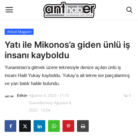
Aktüel Magazin
Künye
Yatı ile Mikonos’a giden ünlü iş
insanı kayboldu
Eğitim
Yunanistan’a gitmek üzere teknesiyle denize açılan ünlü iş
Aktüel Magazin
insanı Halit Yukay kayboldu. Yukay’a ait tekne ise parçalanmış
ve yarı batık halde bulundu.
Hakkımızda
Editör
Ağustos 6, 2025 - 11:15
0
Güncellenmiş: Ağustos 6,
İletişim
2025 - 12:54
Asayiş
Çevre