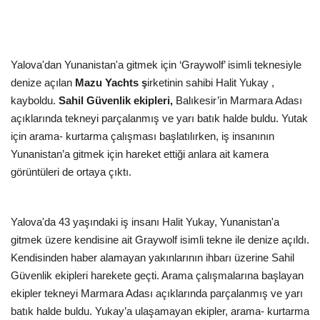
Kültür Sanat Tarih
Sağlık
Yalova'dan Yunanistan'a gitmek için ‘Graywolf’ isimli teknesiyle
Ekonomi
denize açılan
Mazu Yachts ş
irketinin sahibi Halit Yukay ,
kayboldu.
Sahil Güvenlik ekipleri,
Balıkesir’in Marmara Adası
Gündem
açıklarında tekneyi parçalanmış ve yarı batık halde buldu. Yutak
için arama- kurtarma çalışması başlatılırken, iş insanının
Dünya
Yunanistan’a gitmek için hareket ettiği anlara ait kamera
görüntüleri de ortaya çıktı.
Yalova'da 43 yaşındaki iş insanı Halit Yukay, Yunanistan'a
gitmek üzere kendisine ait Graywolf isimli tekne ile denize açıldı.
Kendisinden haber alamayan yakınlarının ihbarı üzerine Sahil
Güvenlik ekipleri harekete geçti. Arama çalışmalarına başlayan
ekipler tekneyi Marmara Adası açıklarında parçalanmış ve yarı
batık halde buldu. Yukay’a ulaşamayan ekipler, arama- kurtarma