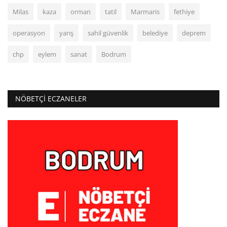
Milas
kaza
orman
tatil
Marmaris
fethiye
operasyon
yarış
sahil güvenlik
belediye
deprem
chp
eylem
sanat
Bodrum
NÖBETÇI ECZANELER