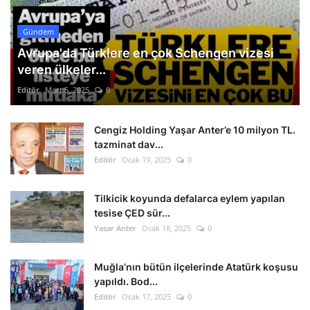
Gündem
Avrupa'da Türklere en çok Schengen vizesi
veren ülkeler...
Editör
Mart 5, 2025
0
Cengiz Holding Yaşar Anter’e 10 milyon TL.
tazminat dav...
Editör
Ocak 19, 2025
0
Tilkicik koyunda defalarca eylem yapılan
tesise ÇED sür...
Yasar Anter
Ocak 18, 2025
0
Muğla’nın bütün ilçelerinde Atatürk koşusu
yapıldı. Bod...
Editör
Ocak 17, 2025
0