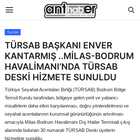
Turizm
Künye
TÜRSAB BAŞKANI ENVER
KANTARMIŞ ..MİLAS-BODRUM
Eğitim
HAVALİMANI’NDA TÜRSAB
Aktüel Magazin
DESKİ HİZMETE SUNULDU
Türkiye Seyahat Acentaları Birliği (TÜRSAB) Bodrum Bölge
Hakkımızda
Temsil Kurulu tarafından, bölgeye gelen yerli ve yabancı
İletişim
misafirlerin daha etkin karşılanması, doğru yönlendirilmesi ve
seyahat acentalarının kurumsal görünürlüğünün artırılması
Asayiş
amacıyla Milas-Bodrum Havalimanı Dış Hatlar Terminali çıkış
alanında bulunan 30 numaralı TÜRSAB Deski üyelerin
Çevre
hizmetine sunuldu.