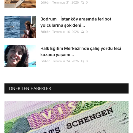
Editör
Temmuz 31, 2026
0
Bodrum – İstanköy arasında feribot
yolcularına şok deni...
Editör
Temmuz 16, 2026
0
Halk Eğitim Merkezi'nde çalışıyordu feci
kazada yaşamı...
Editör
Temmuz 24, 2026
0
ÖNERILEN HABERLER