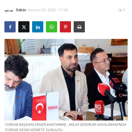
Editör
Haziran 24, 2026 - 17:40
0
Gizlilik Politikası
Reklam ve İşbirliği
Bodrum Trafik Yoğunluk Haritası
Turizm
Siyaset
Bodrum Nöbetçi Eczaneler
Köşe Yazarları
Spor
TÜRSAB BAŞKANI ENVER KANTARMIŞ ..MİLAS-BODRUM HAVALİMANI’NDA
TÜRSAB DESKİ HİZMETE SUNULDU