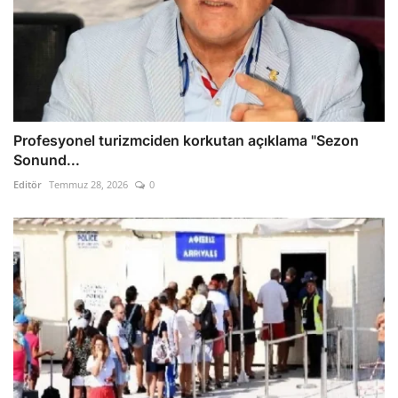
Profesyonel turizmciden korkutan açıklama "Sezon
Sonund...
Editör
Temmuz 28, 2026
0