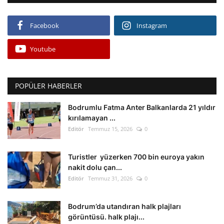
Facebook
Instagram
Youtube
POPÜLER HABERLER
Bodrumlu Fatma Anter Balkanlarda 21 yıldır
kırılamayan ...
Editör
Temmuz 15, 2026
0
Turistler yüzerken 700 bin euroya yakın
nakit dolu çan...
Editör
Temmuz 31, 2026
0
Bodrum’da utandıran halk plajları
görüntüsü. halk plajı...