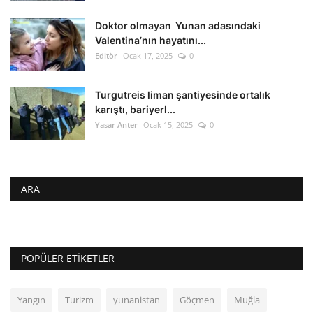
Doktor olmayan Yunan adasındaki
Valentina’nın hayatını...
Editör
Ocak 17, 2025
0
Turgutreis liman şantiyesinde ortalık
karıştı, bariyerl...
Yasar Anter
Ocak 15, 2025
0
ARA
POPÜLER ETIKETLER
Yangın
Turizm
yunanistan
Göçmen
Muğla