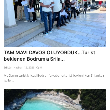
TAM MAVİ DAVOS OLUYORDUK…Turist
beklenen Bodrum’a Srila...
Editör
Haziran 12, 2026
0
Muğla’nın turistik ilçesi Bodrum’a yabancı turist beklenirken Srilankalı
işçiler...