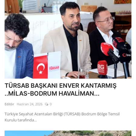
TÜRSAB BAŞKANI ENVER KANTARMIŞ
..MİLAS-BODRUM HAVALİMAN...
Editör
Haziran 24, 2026
0
Türkiye Seyahat Acentaları Birliği (TÜRSAB) Bodrum Bölge Temsil
Kurulu tarafında...