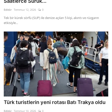
Saatlerce Sürük...
Editör
Temmuz 12, 2026
0
Gizlilik Politikası
Tek bir kürek sörfü (SUP) ile denize açılan 5 kişi, akıntı ve rüzgarın
etkisiyle...
Reklam ve İşbirliği
Bodrum Trafik Yoğunluk Haritası
Turizm
Siyaset
Bodrum Nöbetçi Eczaneler
Köşe Yazarları
Spor
Türk turistlerin yeni rotası Batı Trakya oldu
Editör
Temmuz 10, 2026
0