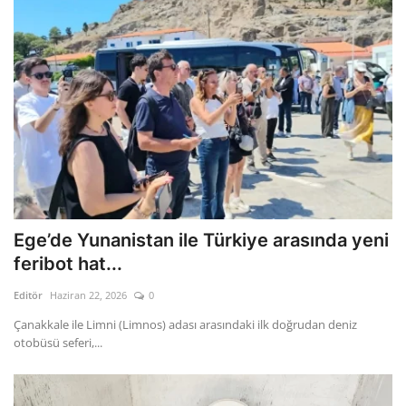
Ege’de Yunanistan ile Türkiye arasında yeni
feribot hat...
Editör
Haziran 22, 2026
0
Çanakkale ile Limni (Limnos) adası arasındaki ilk doğrudan deniz
otobüsü seferi,...