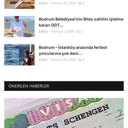
Editör
Temmuz 31, 2026
0
Bodrum Belediyesi'nin Bitez sahilini işletme
kararı ODT...
Editör
Temmuz 7, 2026
0
Bodrum – İstanköy arasında feribot
yolcularına şok deni...
Editör
Temmuz 16, 2026
0
ÖNERILEN HABERLER