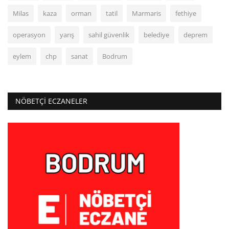
Milas
kaza
orman
tatil
Marmaris
fethiye
operasyon
yarış
sahil güvenlik
belediye
deprem
eylem
chp
sanat
Bodrum
NÖBETÇI ECZANELER