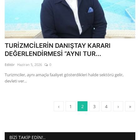
TURİZMCİLERİN DANIŞTAY KARARI
DEĞERLENDİRMESİ “AYNI TUR...
Editör
Haziran 5, 2026
0
Turizmciler, aynı amaçla faaliyet gösterdikleri halde sektörü gelir,
devleti ver...
‹
1
2
3
4
›
»
BIZI TAKIP EDIN!..