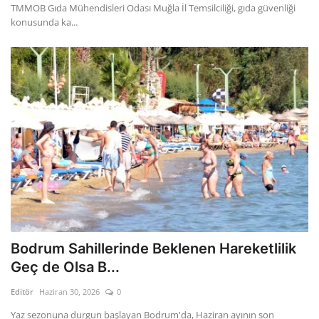
TMMOB Gıda Mühendisleri Odası Muğla İl Temsilciliği, gıda güvenliği
konusunda ka...
Bodrum Sahillerinde Beklenen Hareketlilik
Geç de Olsa B...
Editör
Haziran 30, 2026
0
Yaz sezonuna durgun başlayan Bodrum'da, Haziran ayının son