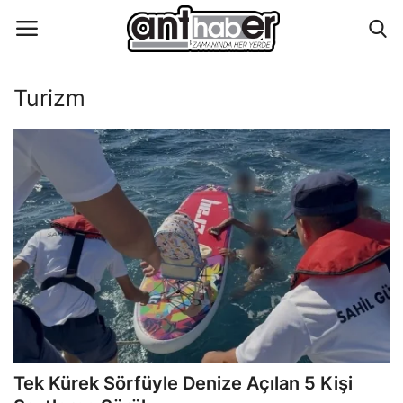
Turizm
Künye
Eğitim
Aktüel Magazin
Hakkımızda
İletişim
Asayiş
Tek Kürek Sörfüyle Denize Açılan 5 Kişi
Çevre