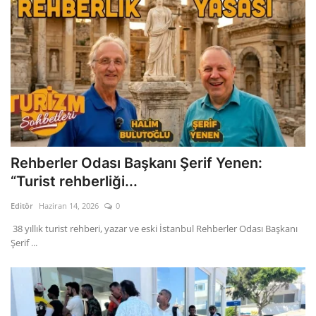
Rehberler Odası Başkanı Şerif Yenen:
“Turist rehberliği...
Editör
Haziran 14, 2026
0
38 yıllık turist rehberi, yazar ve eski İstanbul Rehberler Odası Başkanı
Şerif ...