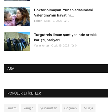
Doktor olmayan Yunan adasındaki
Valentina’nın hayatını...
Editör
Ocak 17, 2025
0
Turgutreis liman şantiyesinde ortalık
karıştı, bariyerl...
Yasar Anter
Ocak 15, 2025
0
ARA
POPÜLER ETIKETLER
Turizm
Yangın
yunanistan
Göçmen
Muğla