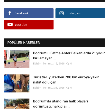
Facebook
Instagram
Youtube
POPÜLER HABERLER
Bodrumlu Fatma Anter Balkanlarda 21 yıldır
kırılamayan ...
Editör
Temmuz 15, 2026
0
Turistler yüzerken 700 bin euroya yakın
nakit dolu çan...
Editör
Temmuz 31, 2026
0
Bodrum’da utandıran halk plajları
görüntüsü. halk plajı...