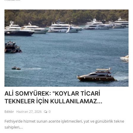
ALİ SOMYÜREK: "KOYLAR TİCARİ
TEKNELER İÇİN KULLANILAMAZ...
Editör
Haziran 27, 2026
0
Fethiye’de hizmet sunan acente işletmecileri, yat ve günübirlik tekne
sahipleri,...