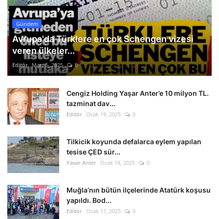
Gündem
Avrupa'da Türklere en çok Schengen vizesi
veren ülkeler...
Editör
Mart 5, 2025
0
Cengiz Holding Yaşar Anter’e 10 milyon TL.
tazminat dav...
Editör
Ocak 19, 2025
0
Tilkicik koyunda defalarca eylem yapılan
tesise ÇED sür...
Yasar Anter
Ocak 18, 2025
0
Muğla’nın bütün ilçelerinde Atatürk koşusu
yapıldı. Bod...
Editör
Ocak 17, 2025
0