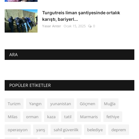
Turgutreis liman şantiyesinde ortalık
karıştı, bariyerl...
Yasar Anter
Ocak 15, 2025
0
ARA
POPÜLER ETIKETLER
Turizm
Yangın
yunanistan
Göçmen
Muğla
Milas
orman
kaza
tatil
Marmaris
fethiye
operasyon
yarış
sahil güvenlik
belediye
deprem