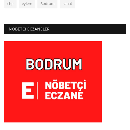
chp
eylem
Bodrum
sanat
NÖBETÇI ECZANELER