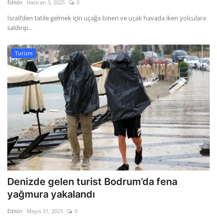
Editör
Haziran 3, 2025
0
İsrail’den tatile gelmek için uçağa binen ve uçak havada iken yolculara
saldırıp...
Turizm
Denizde gelen turist Bodrum’da fena
yağmura yakalandı
Editör
Mayıs 31, 2025
0