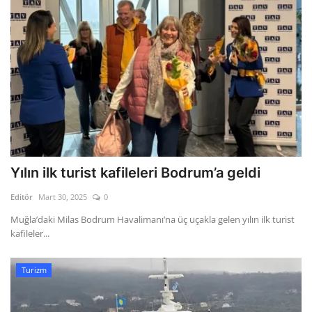
Yılın ilk turist kafileleri Bodrum’a geldi
Editör
Mart 30, 2025
0
Muğla’daki Milas Bodrum Havalimanı’na üç uçakla gelen yılın ilk turist
kafileler...
Turizm