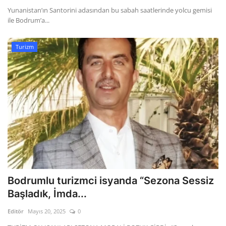
Yunanistan’ın Santorini adasından bu sabah saatlerinde yolcu gemisi
ile Bodrum’a...
Turizm
Bodrumlu turizmci isyanda “Sezona Sessiz
Başladık, İmda...
Editör
Mayıs 20, 2025
0