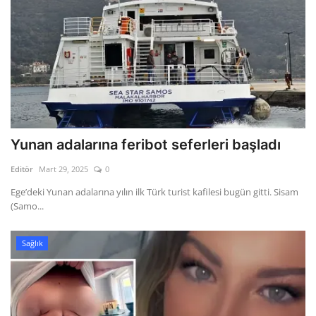
Yunan adalarına feribot seferleri başladı
Editör
Mart 29, 2025
0
Ege’deki Yunan adalarına yılın ilk Türk turist kafilesi bugün gitti. Sisam
(Samo...
Sağlık