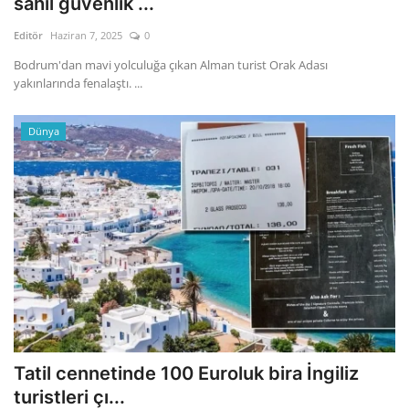
sahil güvenlik ...
Editör
Haziran 7, 2025
0
Gizlilik Politikası
Bodrum'dan mavi yolculuğa çıkan Alman turist Orak Adası
yakınlarında fenalaştı. ...
Reklam ve İşbirliği
Bodrum Trafik Yoğunluk Haritası
Dünya
Turizm
Siyaset
Bodrum Nöbetçi Eczaneler
Köşe Yazarları
Spor
Tatil cennetinde 100 Euroluk bira İngiliz
turistleri çı...