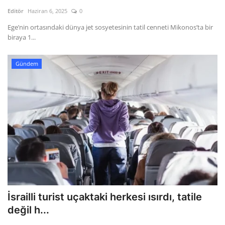
Kültür Sanat Tarih
Editör
Haziran 6, 2025
0
Sağlık
Ege’nin ortasındaki dünya jet sosyetesinin tatil cenneti Mikonos’ta bir
biraya 1...
Ekonomi
Gündem
Gündem
Dünya
İsrailli turist uçaktaki herkesi ısırdı, tatile
değil h...