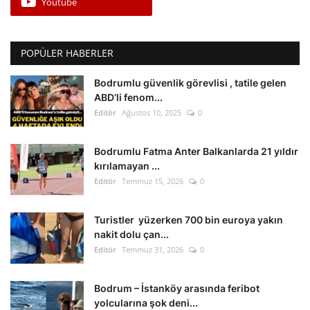
Youtube
POPÜLER HABERLER
Bodrumlu güvenlik görevlisi , tatile gelen
ABD’li fenom...
Editör
Ağustos 10, 2025
0
Bodrumlu Fatma Anter Balkanlarda 21 yıldır
kırılamayan ...
Editör
Temmuz 15, 2026
0
Turistler yüzerken 700 bin euroya yakın
nakit dolu çan...
Editör
Temmuz 31, 2026
0
Bodrum – İstanköy arasında feribot
yolcularına şok deni...