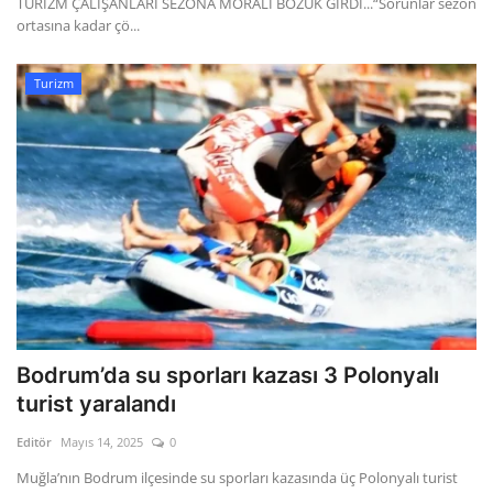
TURİZM ÇALIŞANLARI SEZONA MORALİ BOZUK GİRDİ...“Sorunlar sezon
ortasına kadar çö...
Turizm
Bodrum’da su sporları kazası 3 Polonyalı
turist yaralandı
Editör
Mayıs 14, 2025
0
Muğla’nın Bodrum ilçesinde su sporları kazasında üç Polonyalı turist