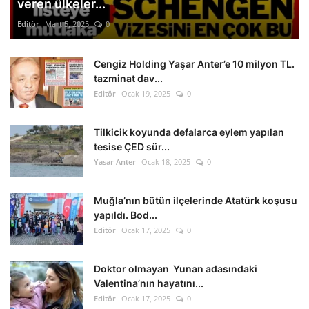
veren ülkeler...
Editör
Mart 5, 2025
0
Cengiz Holding Yaşar Anter’e 10 milyon TL.
tazminat dav...
Editör
Ocak 19, 2025
0
Tilkicik koyunda defalarca eylem yapılan
tesise ÇED sür...
Yasar Anter
Ocak 18, 2025
0
Muğla’nın bütün ilçelerinde Atatürk koşusu
yapıldı. Bod...
Editör
Ocak 17, 2025
0
Doktor olmayan Yunan adasındaki
Valentina’nın hayatını...
Editör
Ocak 17, 2025
0