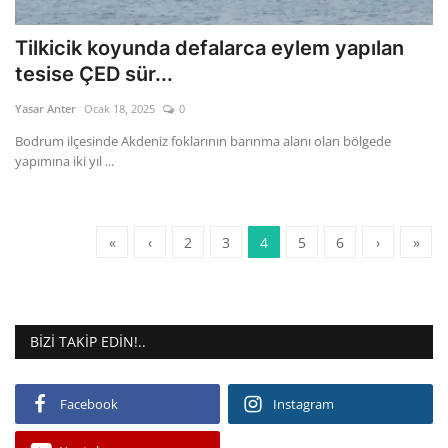
Tilkicik koyunda defalarca eylem yapılan
tesise ÇED sür...
Yasar Anter
Ocak 18, 2025
0
Bodrum ilçesinde Akdeniz foklarının barınma alanı olan bölgede
yapımına iki yıl ...
«
‹
2
3
4
5
6
›
»
BIZI TAKIP EDIN!..
Facebook
Instagram