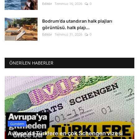
Editör
Temmuz 16, 2026
0
Bodrum’da utandıran halk plajları
görüntüsü. halk plajı...
Editör
Temmuz 31, 2026
0
ÖNERILEN HABERLER
Gündem
Avrupa'da Türklere en çok Schengen vizesi