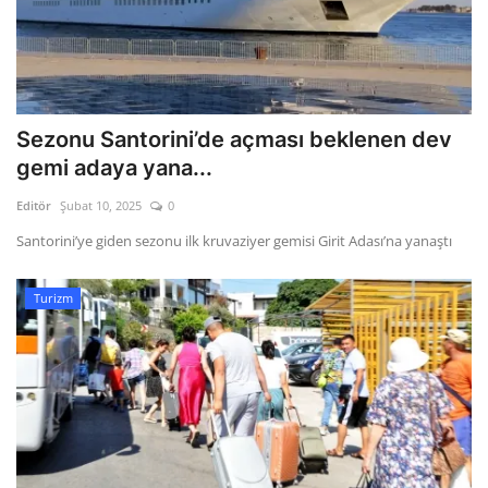
Sezonu Santorini’de açması beklenen dev
gemi adaya yana...
Editör
Şubat 10, 2025
0
Santorini’ye giden sezonu ilk kruvaziyer gemisi Girit Adası’na yanaştı
Turizm