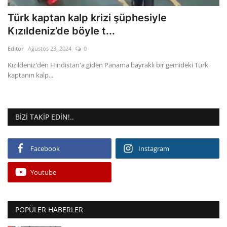
Türk kaptan kalp krizi şüphesiyle
Kızıldeniz’de böyle t...
Editör
Ağustos 23, 2024
0
Kızıldeniz'den Hindistan'a giden Panama bayraklı bir gemideki Türk
kaptanın kalp...
BIZI TAKIP EDIN!..
Facebook
Instagram
Youtube
POPÜLER HABERLER