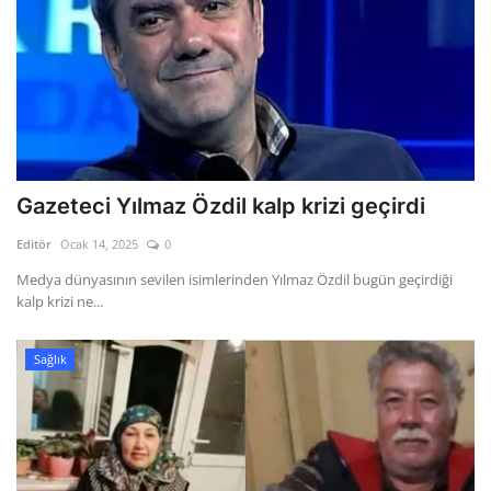
Gazeteci Yılmaz Özdil kalp krizi geçirdi
Editör
Ocak 14, 2025
0
Medya dünyasının sevilen isimlerinden Yılmaz Özdil bugün geçirdiği
kalp krizi ne...
Sağlık