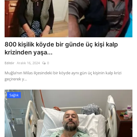
800 kişilik köyde bir günde üç kişi kalp
krizinden yaşa...
Editör
Aralık 16, 2024
0
Muğla’nın Milas ilçesindeki bir köyde aynı gün üç kişinin kalp krizi
geçirerek y...
Sağlık