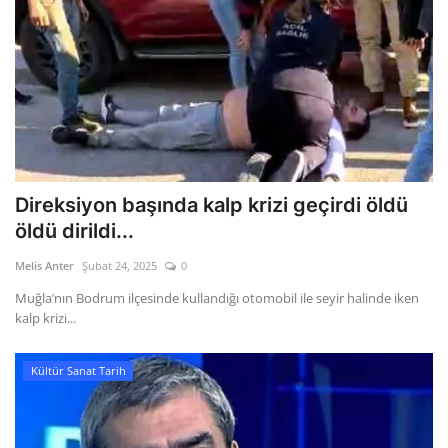
Direksiyon başında kalp krizi geçirdi öldü
öldü dirildi...
Melis Anter
Şubat 24, 2025
0
Muğla’nın Bodrum ilçesinde kullandığı otomobil ile seyir halinde iken
kalp krizi...
Kültür Sanat Tarih