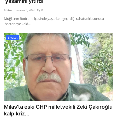
yaşamını yitirdi
Editör
Haziran 3, 2026
0
Gizlilik Politikası
Muğla’nın Bodrum ilçesinde yaşarken geçirdiği rahatsızlık sonucu
hastaneye kald...
Reklam ve İşbirliği
Bodrum Trafik Yoğunluk Haritası
Siyaset
Turizm
Siyaset
Bodrum Nöbetçi Eczaneler
Köşe Yazarları
Spor
Milas'ta eski CHP milletvekili Zeki Çakıroğlu
kalp kriz...