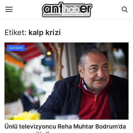
Etiket:
kalp krizi
Künye
Gündem
Eğitim
Aktüel Magazin
Hakkımızda
İletişim
Asayiş
Ünlü televizyoncu Reha Muhtar Bodrum’da
Çevre