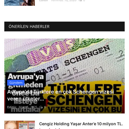
ÖNERILEN HABERLER
Gündem
Avrupa'da Türklere en çok Schengen vizesi
veren ülkeler...
Editör
Mart 5, 2025
0
Cengiz Holding Yaşar Anter’e 10 milyon TL.