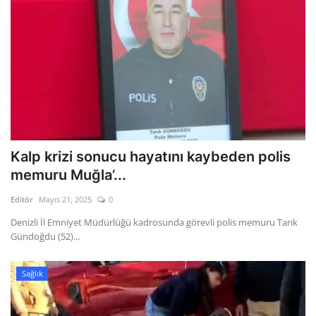
Kalp krizi sonucu hayatını kaybeden polis
memuru Muğla’...
Editör
Mayıs 21, 2025
0
Denizli İl Emniyet Müdürlüğü kadrosunda görevli polis memuru Tarık
Gündoğdu (52)...
Sağlık