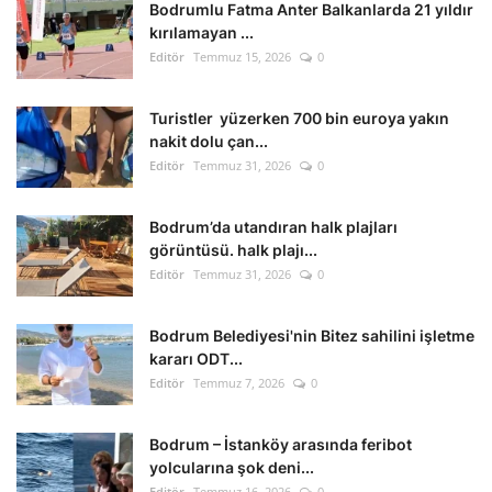
Bodrumlu Fatma Anter Balkanlarda 21 yıldır
kırılamayan ...
Editör
Temmuz 15, 2026
0
Turistler yüzerken 700 bin euroya yakın
nakit dolu çan...
Editör
Temmuz 31, 2026
0
Bodrum’da utandıran halk plajları
görüntüsü. halk plajı...
Editör
Temmuz 31, 2026
0
Bodrum Belediyesi'nin Bitez sahilini işletme
kararı ODT...
Editör
Temmuz 7, 2026
0
Bodrum – İstanköy arasında feribot
yolcularına şok deni...
Editör
Temmuz 16, 2026
0