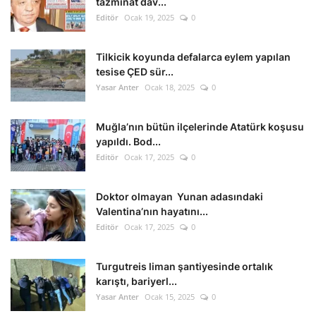
tazminat dav...
Editör
Ocak 19, 2025
0
Tilkicik koyunda defalarca eylem yapılan
tesise ÇED sür...
Yasar Anter
Ocak 18, 2025
0
Muğla’nın bütün ilçelerinde Atatürk koşusu
yapıldı. Bod...
Editör
Ocak 17, 2025
0
Doktor olmayan Yunan adasındaki
Valentina’nın hayatını...
Editör
Ocak 17, 2025
0
Turgutreis liman şantiyesinde ortalık
karıştı, bariyerl...
Yasar Anter
Ocak 15, 2025
0