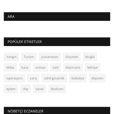
ARA
POPÜLER ETIKETLER
Yangın
Turizm
yunanistan
Göçmen
Muğla
Milas
kaza
orman
tatil
Marmaris
fethiye
operasyon
yarış
sahil güvenlik
belediye
deprem
eylem
chp
sanat
Bodrum
NÖBETÇI ECZANELER