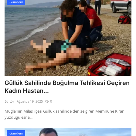
Gündem
Güllük Sahilinde Boğulma Tehlikesi Geçiren
Kadın Hastan...
Editör
Ağustos 19, 2025
0
Muğla'nın Milas ilçesi Güllük sahilinde denize giren Memnune Kıran,
yüzdüğü esna...
Gündem