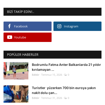
BIZI TAKIP EDIN!..
Facebook
Instagram
Youtube
POPÜLER HABERLER
Bodrumlu Fatma Anter Balkanlarda 21 yıldır
kırılamayan ...
Editör
Temmuz 15, 2026
0
Turistler yüzerken 700 bin euroya yakın
nakit dolu çan...
Editör
Temmuz 31, 2026
0