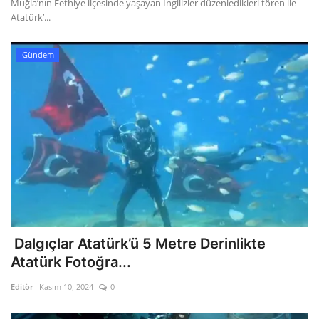
Kültür Sanat Tarih
Muğla’nın Fethiye ilçesinde yaşayan İngilizler düzenledikleri tören ile
Atatürk’...
Sağlık
Gündem
Ekonomi
Gündem
Dünya
Dalgıçlar Atatürk’ü 5 Metre Derinlikte
Atatürk Fotoğra...
Editör
Kasım 10, 2024
0