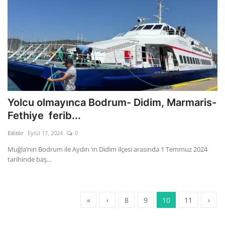
Yolcu olmayınca Bodrum- Didim, Marmaris-
Fethiye ferib...
Editör
Eylül 17, 2024
0
Muğla’nın Bodrum ile Aydın ‘ın Didim ilçesi arasında 1 Temmuz 2024
tarihinde baş...
«
‹
8
9
10
11
›