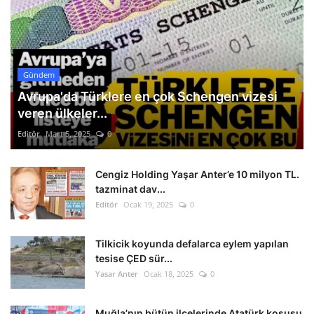
Gündem
Avrupa'da Türklere en çok Schengen vizesi
veren ülkeler...
Editör
Mart 5, 2025
0
Cengiz Holding Yaşar Anter’e 10 milyon TL.
tazminat dav...
Editör
Ocak 19, 2025
0
Tilkicik koyunda defalarca eylem yapılan
tesise ÇED sür...
Yasar Anter
Ocak 18, 2025
0
Muğla’nın bütün ilçelerinde Atatürk koşusu