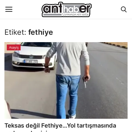
Etiket:
fethiye
Künye
Asayiş
Eğitim
Aktüel Magazin
Hakkımızda
İletişim
Asayiş
Teksas değil Fethiye…Yol tartışmasında
Çevre