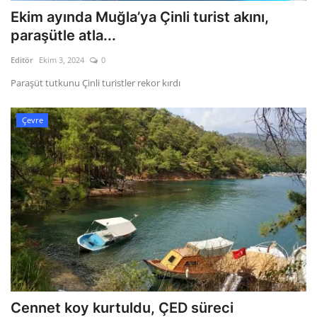
Ekim ayında Muğla’ya Çinli turist akını,
paraşütle atla...
Editör
Ekim 3, 2024
0
Paraşüt tutkunu Çinli turistler rekor kırdı
Çevre
Cennet koy kurtuldu, ÇED süreci