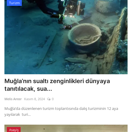
Turizm
Muğla’nın sualtı zenginlikleri dünyaya
tanıtılacak, sua...
Melis Anter
Kasım 8, 2024
0
Muğla’da düzenlenen turizm toplantısında dalış turizminin 12 aya
yayılarak turi...
Asayiş