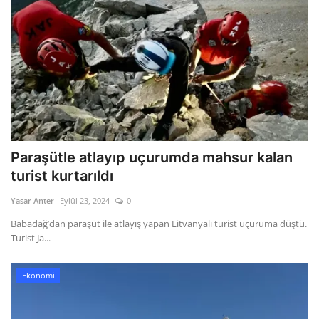
Paraşütle atlayıp uçurumda mahsur kalan
turist kurtarıldı
Yasar Anter
Eylül 23, 2024
0
Babadağ’dan paraşüt ile atlayış yapan Litvanyalı turist uçuruma düştü.
Turist Ja...
Ekonomi