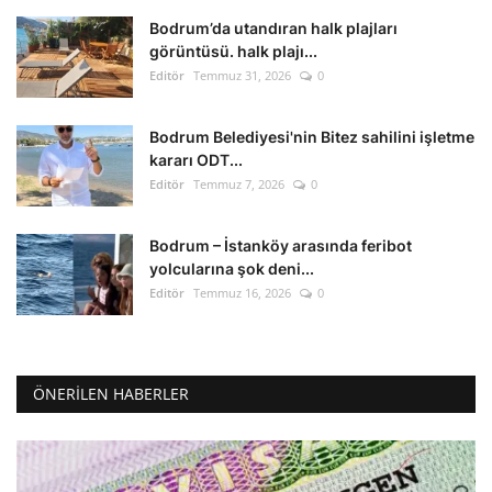
Bodrum’da utandıran halk plajları
görüntüsü. halk plajı...
Editör
Temmuz 31, 2026
0
Bodrum Belediyesi'nin Bitez sahilini işletme
kararı ODT...
Editör
Temmuz 7, 2026
0
Bodrum – İstanköy arasında feribot
yolcularına şok deni...
Editör
Temmuz 16, 2026
0
ÖNERILEN HABERLER