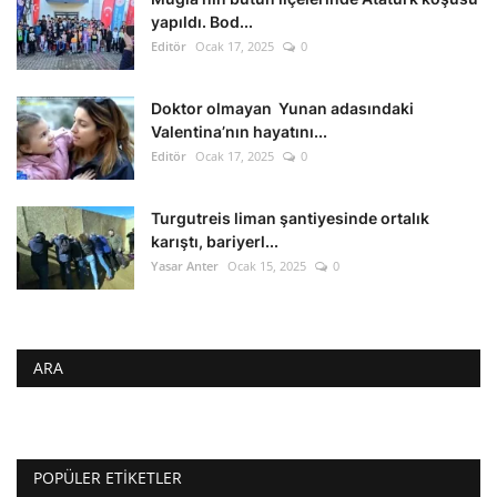
yapıldı. Bod...
Editör
Ocak 17, 2025
0
Doktor olmayan Yunan adasındaki
Valentina’nın hayatını...
Editör
Ocak 17, 2025
0
Turgutreis liman şantiyesinde ortalık
karıştı, bariyerl...
Yasar Anter
Ocak 15, 2025
0
ARA
POPÜLER ETIKETLER