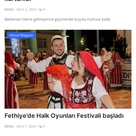
Editör
Ekim 2, 2024
0
Beklenen tekne gelmeyince göçmenler koyda mahsur kaldı
Aktüel Magazin
Fethiye’de Halk Oyunları Festivali başladı
Editör
Ekim 1, 2024
0