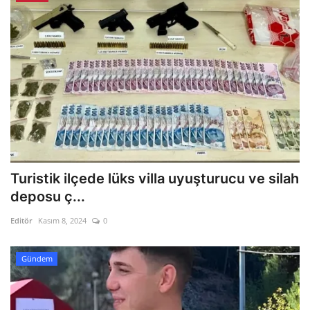
Turistik ilçede lüks villa uyuşturucu ve silah
deposu ç...
Editör
Kasım 8, 2024
0
Gündem