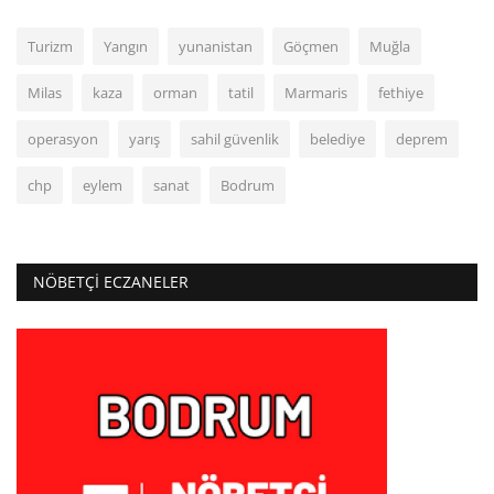
Turizm
Yangın
yunanistan
Göçmen
Muğla
Milas
kaza
orman
tatil
Marmaris
fethiye
operasyon
yarış
sahil güvenlik
belediye
deprem
chp
eylem
sanat
Bodrum
NÖBETÇI ECZANELER