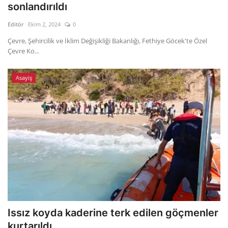
sonlandırıldı
Editör
Ekim 2, 2024
0
Çevre, Şehircilik ve İklim Değişikliği Bakanlığı, Fethiye Göcek'te Özel
Çevre Ko...
Asayiş
Issız koyda kaderine terk edilen göçmenler
kurtarıldı