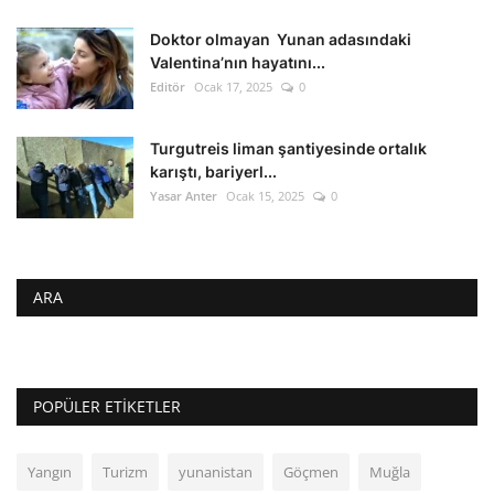
Doktor olmayan Yunan adasındaki
Valentina’nın hayatını...
Editör
Ocak 17, 2025
0
Turgutreis liman şantiyesinde ortalık
karıştı, bariyerl...
Yasar Anter
Ocak 15, 2025
0
ARA
POPÜLER ETIKETLER
Yangın
Turizm
yunanistan
Göçmen
Muğla