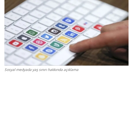
Gizlilik Politikası
Reklam ve İşbirliği
Bodrum Trafik Yoğunluk Haritası
Turizm
Sosyal medyada yaş sınırı hakkında açıklama
Siyaset
Bodrum Nöbetçi Eczaneler
Köşe Yazarları
Spor