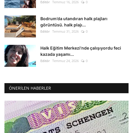
Editör
Temmuz 16, 2026
0
Bodrum’da utandıran halk plajları
görüntüsü. halk plajı...
Editör
Temmuz 31, 2026
0
Halk Eğitim Merkezi'nde çalışıyordu feci
kazada yaşamı...
Editör
Temmuz 24, 2026
0
ÖNERILEN HABERLER