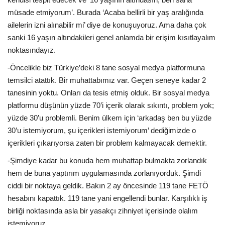
müsade etmiyorum’. Burada ‘Acaba bellirli bir yaş aralığında
ailelerin izni alınabilir mi’ diye de konuşuyoruz. Ama daha çok
sanki 16 yaşın altındakileri genel anlamda bir erişim kısıtlayalım
noktasındayız.
-Öncelikle biz Türkiye’deki 8 tane sosyal medya platformuna
temsilci atattık. Bir muhattabımız var. Geçen seneye kadar 2
tanesinin yoktu. Onları da tesis etmiş olduk. Bir sosyal medya
platformu düşünün yüzde 70’i içerik olarak sıkıntı, problem yok;
yüzde 30’u problemli. Benim ülkem için ‘arkadaş ben bu yüzde
30’u istemiyorum, şu içerikleri istemiyorum’ dediğimizde o
içerikleri çıkarıyorsa zaten bir problem kalmayacak demektir.
-Şimdiye kadar bu konuda hem muhattap bulmakta zorlandık
hem de buna yaptırım uygulamasında zorlanıyorduk. Şimdi
ciddi bir noktaya geldik. Bakın 2 ay öncesinde 119 tane FETÖ
hesabını kapattık. 119 tane yani engellendi bunlar. Karşılıklı iş
birliği noktasında asla bir yasakçı zihniyet içerisinde olalım
istemiyoruz.