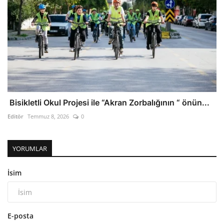
Bisikletli Okul Projesi ile “Akran Zorbalığının “ önün...
Editör
Temmuz 8, 2026
0
YORUMLAR
İsim
E-posta