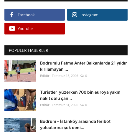
Facebook
Instagram
Youtube
POPÜLER HABERLER
Bodrumlu Fatma Anter Balkanlarda 21 yıldır
kırılamayan ...
Editör
Temmuz 15, 2026
0
Turistler yüzerken 700 bin euroya yakın
nakit dolu çan...
Editör
Temmuz 31, 2026
0
Bodrum – İstanköy arasında feribot
yolcularına şok deni...