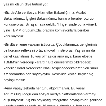
yaş mı olsun’ diye tartışılıyor.
-Biz de Aile ve Sosyal Hizmetler Bakanlığımız, Adalet
Bakanlığımız, İçişleri Bakanlığımız bunlarla beraber oturup
konuşuyoruz. Bir aşamaya geldik. Yıl içerisinde buna yönelik
yine TBMM grubumuzla, oradaki komisyonlarla beraber
konuşuyoruz.
-Bir düzenleme yapalım istiyoruz. Çocuklarımızı, gençlerimizi
bir koruma refleksini ortaya koyalım istiyoruz. Yaş sınırında
genel kaanatimiz 16 yaş olmasıdır ama niyai karar elbette
TBMM’nin vereceği karardır. Biz önerilerimizi bildireceğiz
kendileri karar verecektir. Nasıl tespit edeceksiniz? Sorusunu
siz sormadan ben söyleyeyim. Kesinlikle kişisel bilgiler hiç
paylaşılmasın.
-Ama yapay zekada her türlü algoritma var. Bu yasal
sorumluluğu doğrudan sosyal medya platformlarına vermeyi
düşünüyoruz. Kişinin paylaştığı fotoğraflar, paylaşımları şeklinde
kendisi tespit edecek ve ‘16 yaşının altındasın, ben sana