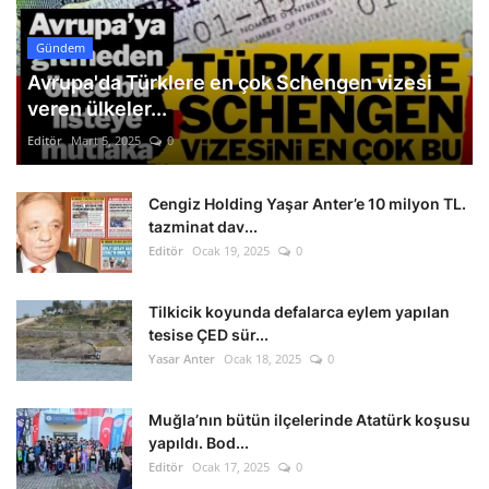
Gündem
Avrupa'da Türklere en çok Schengen vizesi
veren ülkeler...
Editör
Mart 5, 2025
0
Cengiz Holding Yaşar Anter’e 10 milyon TL.
tazminat dav...
Editör
Ocak 19, 2025
0
Tilkicik koyunda defalarca eylem yapılan
tesise ÇED sür...
Yasar Anter
Ocak 18, 2025
0
Muğla’nın bütün ilçelerinde Atatürk koşusu
yapıldı. Bod...
Editör
Ocak 17, 2025
0