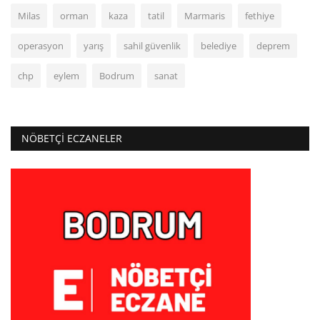
Milas
orman
kaza
tatil
Marmaris
fethiye
operasyon
yarış
sahil güvenlik
belediye
deprem
chp
eylem
Bodrum
sanat
NÖBETÇI ECZANELER