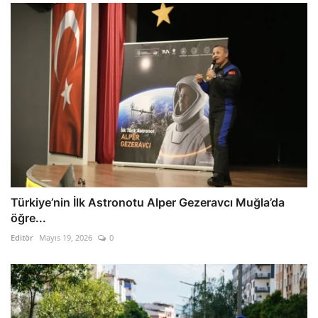
Türkiye’nin İlk Astronotu Alper Gezeravcı Muğla’da
öğre...
Editör
Mayıs 19, 2026
0