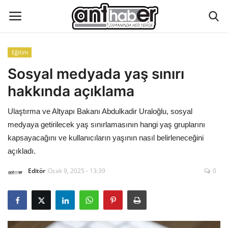
Eğitim
Künye
Sosyal medyada yaş sınırı
hakkında açıklama
Eğitim
Ulaştırma ve Altyapı Bakanı Abdulkadir Uraloğlu, sosyal
Aktüel Magazin
medyaya getirilecek yaş sınırlamasının hangi yaş gruplarını
kapsayacağını ve kullanıcıların yaşının nasıl belirleneceğini
Hakkımızda
açıkladı.
Editör
Ocak 9, 2025 - 13:39
0
İletişim
Asayiş
Çevre