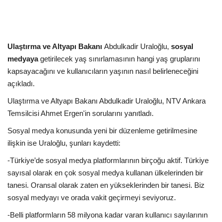
Kültür Sanat Tarih
Sağlık
Ulaştırma ve Altyapı Bakanı
Abdulkadir Uraloğlu,
sosyal
Ekonomi
medyaya
getirilecek yaş sınırlamasının hangi yaş gruplarını
kapsayacağını ve kullanıcıların yaşının nasıl belirleneceğini
Gündem
açıkladı.
Ulaştırma ve Altyapı Bakanı Abdulkadir Uraloğlu, NTV Ankara
Dünya
Temsilcisi Ahmet Ergen'in sorularını yanıtladı.
Sosyal medya konusunda yeni bir düzenleme getirilmesine
ilişkin ise Uraloğlu, şunları kaydetti:
-Türkiye’de sosyal medya platformlarının birçoğu aktif. Türkiye
sayısal olarak en çok sosyal medya kullanan ülkelerinden bir
tanesi. Oransal olarak zaten en yükseklerinden bir tanesi. Biz
sosyal medyayı ve orada vakit geçirmeyi seviyoruz.
-Belli platformların 58 milyona kadar varan kullanıcı sayılarının