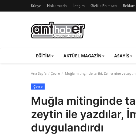
Künye
Hakkımızda
İletişim
Gizlilik Politikası
Reklam v
EĞITIM
AKTÜEL MAGAZIN
ASAYIŞ
Ana Sayfa
Çevre
Muğla mitinginde tarihi, Zehra nine ve zeytin
Çevre
Muğla mitinginde tar
zeytin ile yazdılar,
duygulandırdı