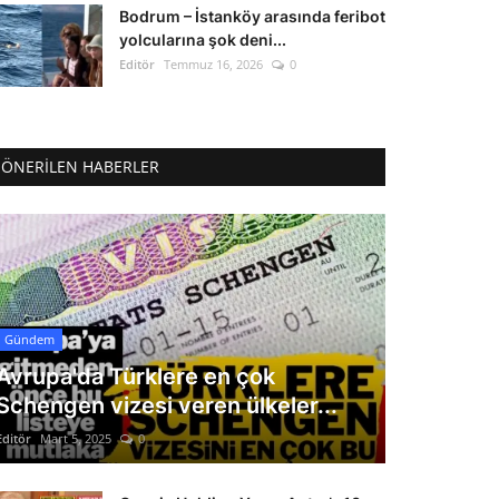
Bodrum – İstanköy arasında feribot
yolcularına şok deni...
Editör
Temmuz 16, 2026
0
ÖNERILEN HABERLER
Gündem
Avrupa'da Türklere en çok
Schengen vizesi veren ülkeler...
Editör
Mart 5, 2025
0