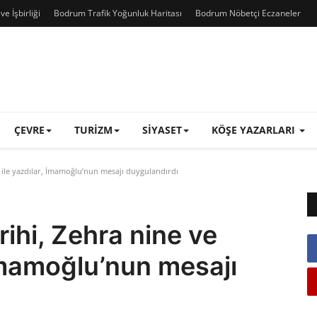
e İşbirliği
Bodrum Trafik Yoğunluk Haritası
Bodrum Nöbetçi Eczaneler
ÇEVRE
TURIZM
SIYASET
KÖŞE YAZARLARI
 ile yazdılar, İmamoğlu’nun mesajı duygulandırdı
ihi, Zehra nine ve
 İmamoğlu’nun mesajı