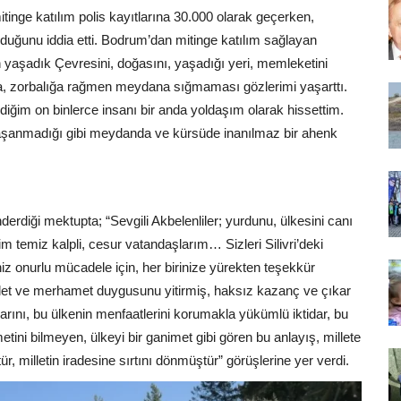
mitinge katılım polis kayıtlarına 30.000 olarak geçerken,
duğunu iddia etti. Bodrum’dan mitinge katılım sağlayan
ün yaşadık Çevresini, doğasını, yaşadığı yeri, memleketini
ya, zorbalığa rağmen meydana sığmaması gözlerimi yaşarttı.
lmediğim on binlerce insanı bir anda yoldaşım olarak hissettim.
yaşanmadığı gibi meydanda ve kürsüde inanılmaz bir ahenk
rdiği mektupta; “Sevgili Akbelenliler; yurdunu, ülkesini canı
im temiz kalpli, cesur vatandaşlarım… Sizleri Silivri’deki
z onurlu mücadele için, her birinize yürekten teşekkür
let ve merhamet duygusunu yitirmiş, haksız kazanç ve çıkar
rını, bu ülkenin menfaatlerini korumakla yükümlü iktidar, bu
etini bilmeyen, ülkeyi bir ganimet gibi gören bu anlayış, millete
tür, milletin iradesine sırtını dönmüştür” görüşlerine yer verdi.