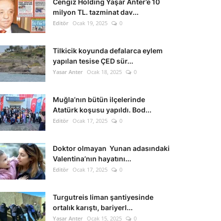
Cengiz Holding Yaşar Anter’e 10
milyon TL. tazminat dav...
Editör
Ocak 19, 2025
0
Tilkicik koyunda defalarca eylem
yapılan tesise ÇED sür...
Yasar Anter
Ocak 18, 2025
0
Muğla’nın bütün ilçelerinde
Atatürk koşusu yapıldı. Bod...
Editör
Ocak 17, 2025
0
Doktor olmayan Yunan adasındaki
Valentina’nın hayatını...
Editör
Ocak 17, 2025
0
Turgutreis liman şantiyesinde
ortalık karıştı, bariyerl...
Yasar Anter
Ocak 15, 2025
0