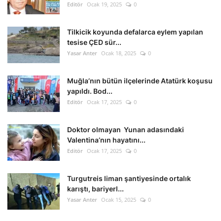
Editör
Ocak 19, 2025
0
Tilkicik koyunda defalarca eylem yapılan
tesise ÇED sür...
Yasar Anter
Ocak 18, 2025
0
Muğla’nın bütün ilçelerinde Atatürk koşusu
yapıldı. Bod...
Editör
Ocak 17, 2025
0
Doktor olmayan Yunan adasındaki
Valentina’nın hayatını...
Editör
Ocak 17, 2025
0
Turgutreis liman şantiyesinde ortalık
karıştı, bariyerl...
Yasar Anter
Ocak 15, 2025
0