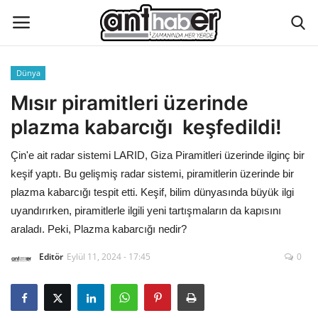
Dünya
Künye
Mısır piramitleri üzerinde
plazma kabarcığı keşfedildi!
Eğitim
Çin'e ait radar sistemi LARID, Giza Piramitleri üzerinde ilginç bir
Aktüel Magazin
keşif yaptı. Bu gelişmiş radar sistemi, piramitlerin üzerinde bir
plazma kabarcığı tespit etti. Keşif, bilim dünyasında büyük ilgi
Hakkımızda
uyandırırken, piramitlerle ilgili yeni tartışmaların da kapısını
araladı. Peki, Plazma kabarcığı nedir?
İletişim
Editör
Eylül 11, 2024 - 17:45
0
Asayiş
Çevre