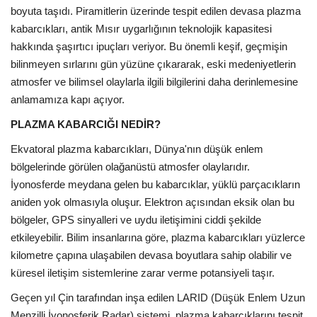
boyuta taşıdı. Piramitlerin üzerinde tespit edilen devasa plazma
kabarcıkları, antik Mısır uygarlığının teknolojik kapasitesi
hakkında şaşırtıcı ipuçları veriyor. Bu önemli keşif, geçmişin
bilinmeyen sırlarını gün yüzüne çıkararak, eski medeniyetlerin
atmosfer ve bilimsel olaylarla ilgili bilgilerini daha derinlemesine
anlamamıza kapı açıyor.
PLAZMA KABARCIĞI NEDİR?
Ekvatoral plazma kabarcıkları, Dünya'nın düşük enlem
bölgelerinde görülen olağanüstü atmosfer olaylarıdır.
İyonosferde meydana gelen bu kabarcıklar, yüklü parçacıkların
aniden yok olmasıyla oluşur. Elektron açısından eksik olan bu
bölgeler, GPS sinyalleri ve uydu iletişimini ciddi şekilde
etkileyebilir. Bilim insanlarına göre, plazma kabarcıkları yüzlerce
kilometre çapına ulaşabilen devasa boyutlara sahip olabilir ve
küresel iletişim sistemlerine zarar verme potansiyeli taşır.
Geçen yıl Çin tarafından inşa edilen LARID (Düşük Enlem Uzun
Menzilli İyonosferik Radar) sistemi, plazma kabarcıklarını tespit