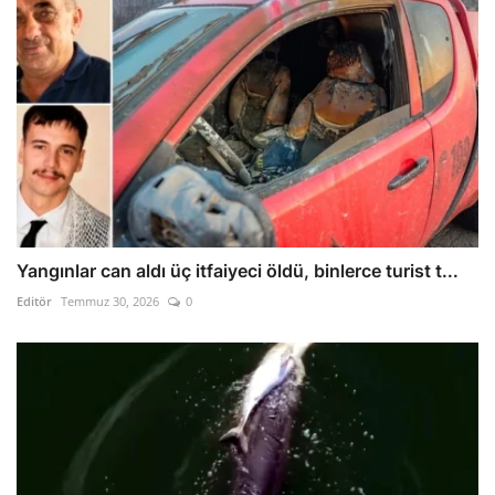
Yangınlar can aldı üç itfaiyeci öldü, binlerce turist t...
Editör
Temmuz 30, 2026
0