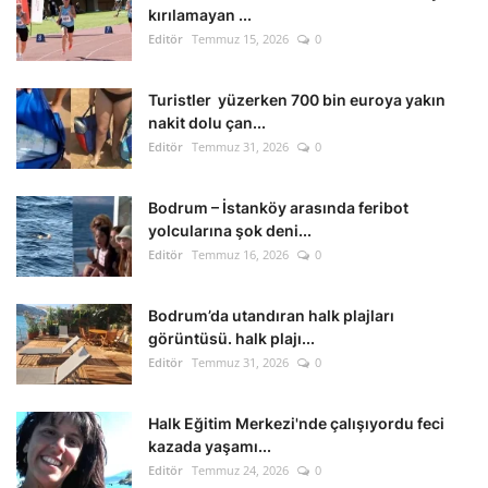
kırılamayan ...
Editör
Temmuz 15, 2026
0
Turistler yüzerken 700 bin euroya yakın
nakit dolu çan...
Editör
Temmuz 31, 2026
0
Bodrum – İstanköy arasında feribot
yolcularına şok deni...
Editör
Temmuz 16, 2026
0
Bodrum’da utandıran halk plajları
görüntüsü. halk plajı...
Editör
Temmuz 31, 2026
0
Halk Eğitim Merkezi'nde çalışıyordu feci
kazada yaşamı...
Editör
Temmuz 24, 2026
0