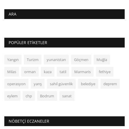
ARA
POPÜLER ETIKETLER
Yangın
Turizm
yunanistan
Göçmen
Muğla
Milas
orman
kaza
tatil
Marmaris
fethiye
operasyon
yarış
sahil güvenlik
belediye
deprem
eylem
chp
Bodrum
sanat
NÖBETÇI ECZANELER