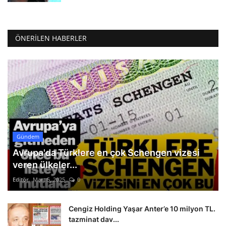
ÖNERILEN HABERLER
Gündem
Avrupa'da Türklere en çok Schengen vizesi
veren ülkeler...
Editör
Mart 5, 2025
0
Cengiz Holding Yaşar Anter’e 10 milyon TL.
tazminat dav...