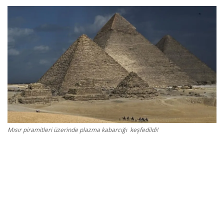
Gizlilik Politikası
Reklam ve İşbirliği
Bodrum Trafik Yoğunluk Haritası
Turizm
Siyaset
Mısır piramitleri üzerinde plazma kabarcığı keşfedildi!
Bodrum Nöbetçi Eczaneler
Köşe Yazarları
Spor