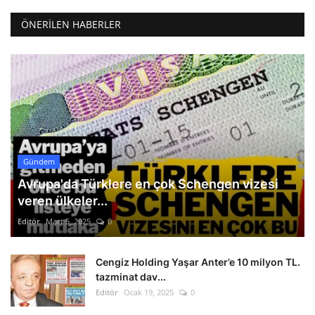
ÖNERILEN HABERLER
Gündem
Avrupa'da Türklere en çok Schengen vizesi
veren ülkeler...
Editör
Mart 5, 2025
0
Cengiz Holding Yaşar Anter’e 10 milyon TL.
tazminat dav...
Editör
Ocak 19, 2025
0