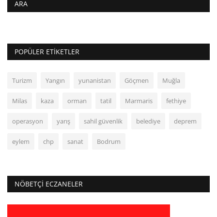
ARA
POPÜLER ETIKETLER
Turizm
Yangın
yunanistan
Göçmen
Muğla
Milas
kaza
orman
tatil
Marmaris
fethiye
operasyon
yarış
sahil güvenlik
belediye
deprem
eylem
chp
sanat
Bodrum
NÖBETÇI ECZANELER