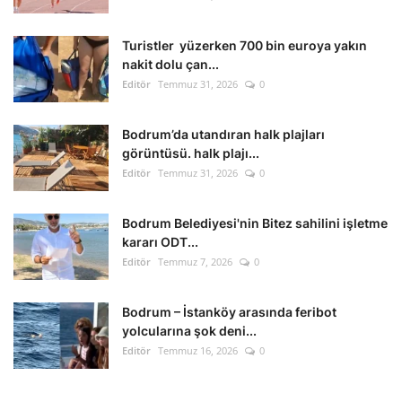
Kültür Sanat Tarih
Turistler yüzerken 700 bin euroya yakın
Sağlık
nakit dolu çan...
Editör
Temmuz 31, 2026
0
Ekonomi
Bodrum’da utandıran halk plajları
Gündem
görüntüsü. halk plajı...
Editör
Temmuz 31, 2026
0
Dünya
Bodrum Belediyesi'nin Bitez sahilini işletme
kararı ODT...
Editör
Temmuz 7, 2026
0
Bodrum – İstanköy arasında feribot
yolcularına şok deni...
Editör
Temmuz 16, 2026
0