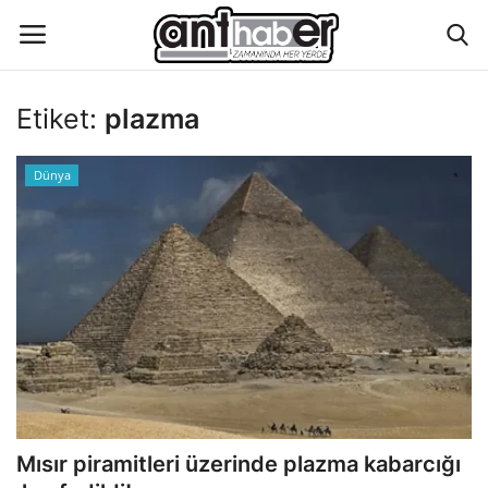
Etiket:
plazma
Künye
Dünya
Eğitim
Aktüel Magazin
Hakkımızda
İletişim
Asayiş
Mısır piramitleri üzerinde plazma kabarcığı
Çevre