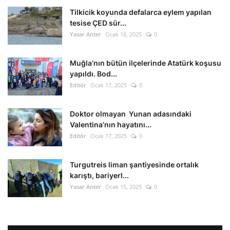
Tilkicik koyunda defalarca eylem yapılan
tesise ÇED sür...
Yasar Anter
Ocak 18, 2025
0
Muğla’nın bütün ilçelerinde Atatürk koşusu
yapıldı. Bod...
Editör
Ocak 17, 2025
0
Doktor olmayan Yunan adasındaki
Valentina’nın hayatını...
Editör
Ocak 17, 2025
0
Turgutreis liman şantiyesinde ortalık
karıştı, bariyerl...
Yasar Anter
Ocak 15, 2025
0