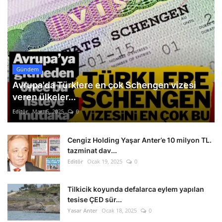
Gündem
Avrupa'da Türklere en çok Schengen vizesi
veren ülkeler...
Editör
Mart 5, 2025
0
Cengiz Holding Yaşar Anter’e 10 milyon TL.
tazminat dav...
Editör
Ocak 19, 2025
0
Tilkicik koyunda defalarca eylem yapılan
tesise ÇED sür...
Yasar Anter
Ocak 18, 2025
0