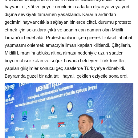
hayvan, et, süt ve peynir ürünlerinin adadan dışarıya veya yurt
dışına sevkiyatı tamamen yasaklandı. Kararın ardından
geçimini hayvancılıkla sağlayan binlerce çiftçi, durumu protesto
etmek için sokaklara çıktı ve adanın can damarı olan Midilli
Limanı’nı hedef aldı. Protestocuların içeri girerek fiziksel tahribat
yapmasını önlemek amacıyla liman kapıları kilitlendi. Çiftçilerin,
Midilli Limanı’nı abluka altına alması nedeniyle uzun saatler
boyu mahsur kalan ve soğuk havada bekleyen Türk turistler,
yapılan girişimler sonucu geç saatlerde Türkiye’ye dönebildi.
Bayramda güzel bir ada tatili hayali, çekilen eziyetle sona erdi.