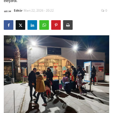
eleştirdi.
Editör
Mart 22, 2026 - 20:22
0
Gizlilik Politikası
Reklam ve İşbirliği
Bodrum Trafik Yoğunluk Haritası
Turizm
Siyaset
Bodrum Nöbetçi Eczaneler
Köşe Yazarları
Spor