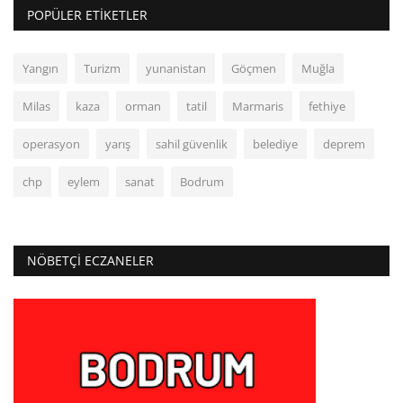
POPÜLER ETIKETLER
Yangın
Turizm
yunanistan
Göçmen
Muğla
Milas
kaza
orman
tatil
Marmaris
fethiye
operasyon
yarış
sahil güvenlik
belediye
deprem
chp
eylem
sanat
Bodrum
NÖBETÇI ECZANELER