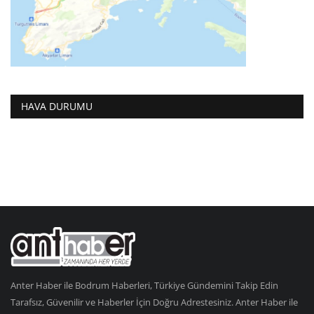
HAVA DURUMU
Anter Haber ile Bodrum Haberleri, Türkiye Gündemini Takip Edin
Tarafsız, Güvenilir ve Haberler İçin Doğru Adrestesiniz. Anter Haber ile