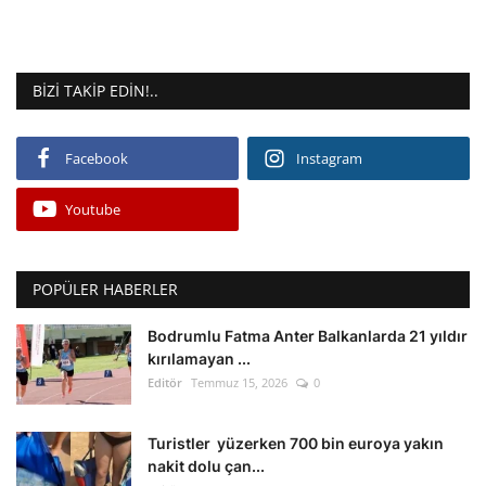
BIZI TAKIP EDIN!..
Facebook
Instagram
Youtube
POPÜLER HABERLER
Bodrumlu Fatma Anter Balkanlarda 21 yıldır
kırılamayan ...
Editör
Temmuz 15, 2026
0
Turistler yüzerken 700 bin euroya yakın
nakit dolu çan...