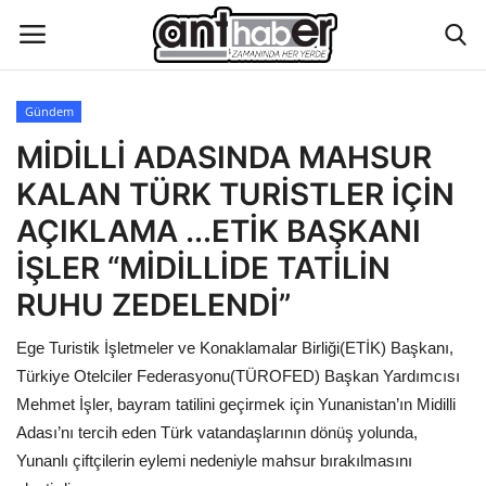
Gündem
Künye
MİDİLLİ ADASINDA MAHSUR
KALAN TÜRK TURİSTLER İÇİN
Eğitim
AÇIKLAMA ...ETİK BAŞKANI
Aktüel Magazin
İŞLER “MİDİLLİDE TATİLİN
RUHU ZEDELENDİ”
Hakkımızda
Ege Turistik İşletmeler ve Konaklamalar Birliği(ETİK) Başkanı,
İletişim
Türkiye Otelciler Federasyonu(TÜROFED) Başkan Yardımcısı
Mehmet İşler, bayram tatilini geçirmek için Yunanistan’ın Midilli
Asayiş
Adası’nı tercih eden Türk vatandaşlarının dönüş yolunda,
Yunanlı çiftçilerin eylemi nedeniyle mahsur bırakılmasını
Çevre