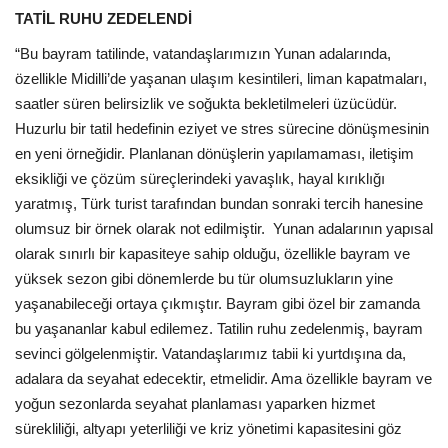
TATİL RUHU ZEDELENDİ
“Bu bayram tatilinde, vatandaşlarımızın Yunan adalarında,
özellikle Midilli’de yaşanan ulaşım kesintileri, liman kapatmaları,
saatler süren belirsizlik ve soğukta bekletilmeleri üzücüdür.
Huzurlu bir tatil hedefinin eziyet ve stres sürecine dönüşmesinin
en yeni örneğidir. Planlanan dönüşlerin yapılamaması, iletişim
eksikliği ve çözüm süreçlerindeki yavaşlık, hayal kırıklığı
yaratmış, Türk turist tarafından bundan sonraki tercih hanesine
olumsuz bir örnek olarak not edilmiştir. Yunan adalarının yapısal
olarak sınırlı bir kapasiteye sahip olduğu, özellikle bayram ve
yüksek sezon gibi dönemlerde bu tür olumsuzlukların yine
yaşanabileceği ortaya çıkmıştır. Bayram gibi özel bir zamanda
bu yaşananlar kabul edilemez. Tatilin ruhu zedelenmiş, bayram
sevinci gölgelenmiştir. Vatandaşlarımız tabii ki yurtdışına da,
adalara da seyahat edecektir, etmelidir. Ama özellikle bayram ve
yoğun sezonlarda seyahat planlaması yaparken hizmet
sürekliliği, altyapı yeterliliği ve kriz yönetimi kapasitesini göz