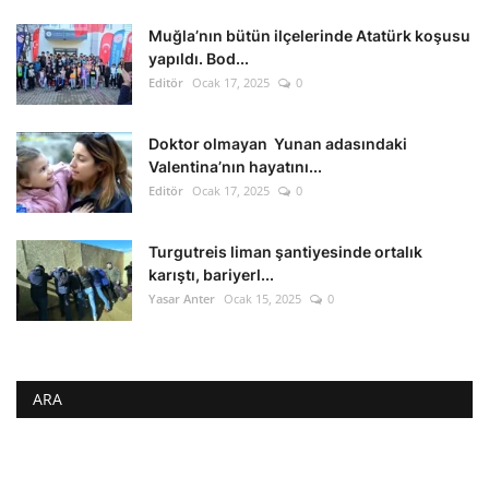
Muğla’nın bütün ilçelerinde Atatürk koşusu
yapıldı. Bod...
Editör
Ocak 17, 2025
0
Doktor olmayan Yunan adasındaki
Valentina’nın hayatını...
Editör
Ocak 17, 2025
0
Turgutreis liman şantiyesinde ortalık
karıştı, bariyerl...
Yasar Anter
Ocak 15, 2025
0
ARA