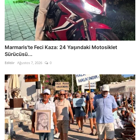
Marmaris'te Feci Kaza: 24 Yaşındaki Motosiklet
Sürücüsü...
Editör
Ağustos 7, 2026
0