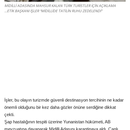
Kültür Sanat Tarih
MİDİLLİ ADASINDA MAHSUR KALAN TÜRK TURİSTLER İÇİN AÇIKLAMA
...ETİK BAŞKANI İŞLER “MİDİLLİDE TATİLİN RUHU ZEDELENDİ”
Sağlık
Ekonomi
Gündem
Dünya
İşler, bu olayın turizmde güvenli destinasyon tercihinin ne kadar
önemli olduğunu bir kez daha gözler önüne serdiğine dikkat
çekti.
Şap hastalığının tespiti üzerine Yunanistan hükümeti, AB
mevzuatına dayanarak Midilli Adasını karantinaya aldı. Canlı