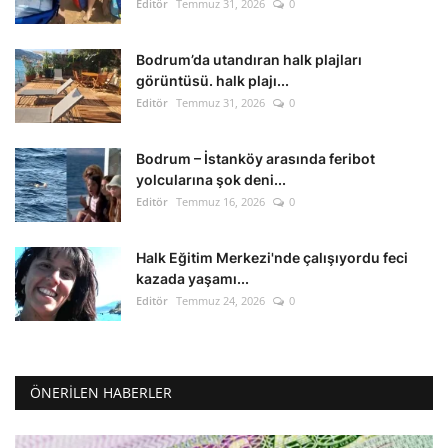
Editör
Temmuz 31, 2026
0
Bodrum’da utandıran halk plajları
görüntüsü. halk plajı...
Editör
Temmuz 31, 2026
0
Bodrum – İstanköy arasında feribot
yolcularına şok deni...
Editör
Temmuz 16, 2026
0
Halk Eğitim Merkezi'nde çalışıyordu feci
kazada yaşamı...
Editör
Temmuz 24, 2026
0
ÖNERILEN HABERLER