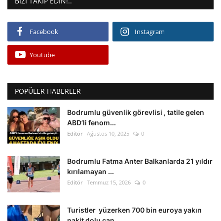
BIZI TAKIP EDIN!..
Facebook
Instagram
Youtube
POPÜLER HABERLER
Bodrumlu güvenlik görevlisi , tatile gelen
ABD’li fenom...
Editör
Ağustos 10, 2025
0
Bodrumlu Fatma Anter Balkanlarda 21 yıldır
kırılamayan ...
Editör
Temmuz 15, 2026
0
Turistler yüzerken 700 bin euroya yakın
nakit dolu çan...