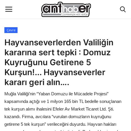
Çevre
Künye
Hayvanseverlerden Valiliğin
kararına sert tepki : Domuz
Eğitim
Kuyruğunu Getirene 5
Aktüel Magazin
Kurşun!... Hayvanseverler
kararı geri alın….
Hakkımızda
Muğla Valiliği’nin “Yaban Domuzu ile Mücadele Projesi”
İletişim
kapsamında açtığı ve 1 milyon 165 bin TL bedelle sonuçlanan
tek kurşun alımı ihalesini Efeler Av Market Ticaret Ltd. Şti.
Asayiş
kazandı. Firma, avcılara “vurulan domuzların kuyruğunu
getirene 5 tek kurşun” verileceğini duyurdu. Hayvan hakları
Çevre