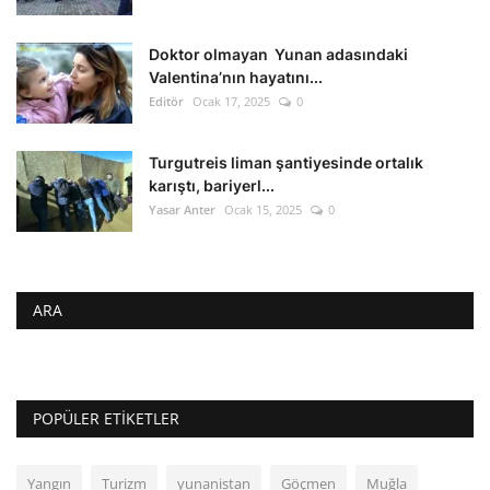
Doktor olmayan Yunan adasındaki
Valentina’nın hayatını...
Editör
Ocak 17, 2025
0
Turgutreis liman şantiyesinde ortalık
karıştı, bariyerl...
Yasar Anter
Ocak 15, 2025
0
ARA
POPÜLER ETIKETLER
Yangın
Turizm
yunanistan
Göçmen
Muğla