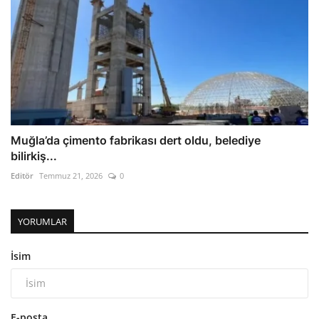
Muğla’da çimento fabrikası dert oldu, belediye
bilirkiş...
Editör
Temmuz 21, 2026
0
YORUMLAR
İsim
E-posta