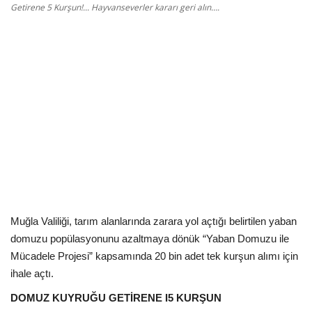
Kültür Sanat Tarih
Getirene 5 Kurşun!... Hayvanseverler kararı geri alın….
Sağlık
Ekonomi
Gündem
Dünya
Muğla Valiliği, tarım alanlarında zarara yol açtığı belirtilen yaban
domuzu popülasyonunu azaltmaya dönük “Yaban Domuzu ile
Mücadele Projesi” kapsamında 20 bin adet tek kurşun alımı için
ihale açtı.
DOMUZ KUYRUĞU GETİRENE I5 KURŞUN