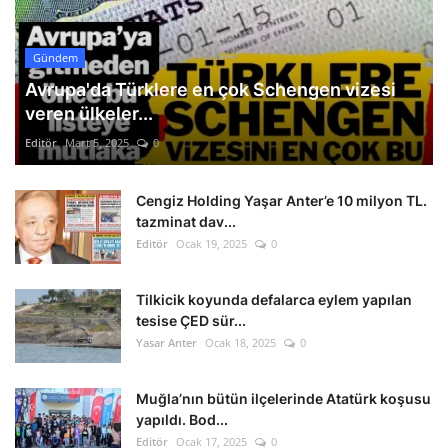
Gündem
Avrupa'da Türklere en çok Schengen vizesi
veren ülkeler...
Editör
Mart 5, 2025
0
Cengiz Holding Yaşar Anter’e 10 milyon TL.
tazminat dav...
Editör
Ocak 19, 2025
0
Tilkicik koyunda defalarca eylem yapılan
tesise ÇED sür...
Yasar Anter
Ocak 18, 2025
0
Muğla’nın bütün ilçelerinde Atatürk koşusu
yapıldı. Bod...
Editör
Ocak 17, 2025
0