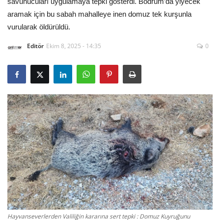
savunucuları uygulamaya tepki gösterdi. Bodrum’da yiyecek
aramak için bu sabah mahalleye inen domuz tek kurşunla
Gizlilik Politikası
vurularak öldürüldü.
Editör
Ekim 8, 2025 - 14:35
0
Reklam ve İşbirliği
Bodrum Trafik Yoğunluk Haritası
Turizm
Siyaset
Bodrum Nöbetçi Eczaneler
Köşe Yazarları
Spor
Hayvanseverlerden Valiliğin kararına sert tepki : Domuz Kuyruğunu