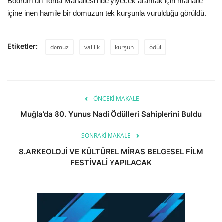
Bodrum’un Torba Mahallesi’nde yiyecek aramak için mahalle
içine inen hamile bir domuzun tek kurşunla vurulduğu görüldü.
Etiketler:
domuz
valilik
kurşun
ödül
ÖNCEKI MAKALE
Muğla’da 80. Yunus Nadi Ödülleri Sahiplerini Buldu
SONRAKI MAKALE
8.ARKEOLOJİ VE KÜLTÜREL MİRAS BELGESEL FİLM
FESTİVALİ YAPILACAK