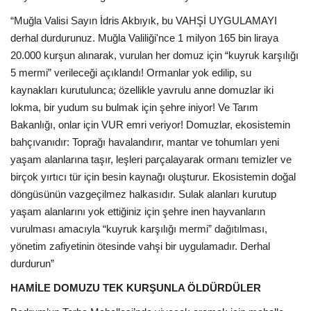
“Muğla Valisi Sayın İdris Akbıyık, bu VAHŞİ UYGULAMAYI
derhal durdurunuz. Muğla Valiliği'nce 1 milyon 165 bin liraya
20.000 kurşun alınarak, vurulan her domuz için “kuyruk karşılığı
5 mermi” verileceği açıklandı! Ormanlar yok edilip, su
kaynakları kurutulunca; özellikle yavrulu anne domuzlar iki
lokma, bir yudum su bulmak için şehre iniyor! Ve Tarım
Bakanlığı, onlar için VUR emri veriyor! Domuzlar, ekosistemin
bahçıvanıdır: Toprağı havalandırır, mantar ve tohumları yeni
yaşam alanlarına taşır, leşleri parçalayarak ormanı temizler ve
birçok yırtıcı tür için besin kaynağı oluşturur. Ekosistemin doğal
döngüsünün vazgeçilmez halkasıdır. Sulak alanları kurutup
yaşam alanlarını yok ettiğiniz için şehre inen hayvanların
vurulması amacıyla “kuyruk karşılığı mermi” dağıtılması,
yönetim zafiyetinin ötesinde vahşi bir uygulamadır. Derhal
durdurun”
HAMİLE DOMUZU TEK KURŞUNLA ÖLDÜRDÜLER