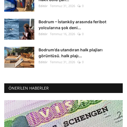
Editör
Temmuz 31, 2026
0
Bodrum – İstanköy arasında feribot
yolcularına şok deni...
Editör
Temmuz 16, 2026
0
Bodrum’da utandıran halk plajları
görüntüsü. halk plajı...
Editör
Temmuz 31, 2026
0
ÖNERILEN HABERLER