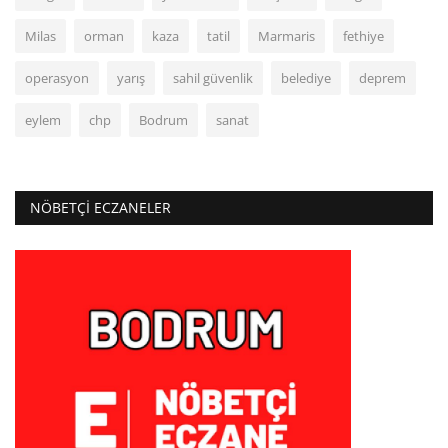
Milas
orman
kaza
tatil
Marmaris
fethiye
operasyon
yarış
sahil güvenlik
belediye
deprem
eylem
chp
Bodrum
sanat
NÖBETÇI ECZANELER