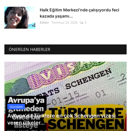
Halk Eğitim Merkezi'nde çalışıyordu feci
kazada yaşamı...
Editör
Temmuz 24, 2026
0
ÖNERILEN HABERLER
Gündem
Avrupa'da Türklere en çok Schengen vizesi
veren ülkeler...