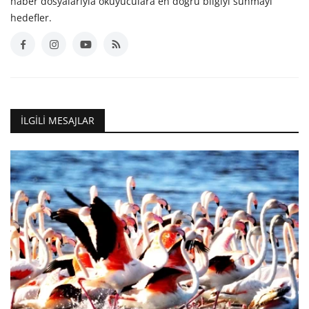
haber dosyalarıyla okuyuculara en doğru bilgiyi sunmayı
hedefler.
İLGILI MESAJLAR