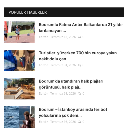
POPÜLER HABERLER
Bodrumlu Fatma Anter Balkanlarda 21 yıldır
kırılamayan ...
Editör
Temmuz 15, 2026
0
Turistler yüzerken 700 bin euroya yakın
nakit dolu çan...
Editör
Temmuz 31, 2026
0
Bodrum’da utandıran halk plajları
görüntüsü. halk plajı...
Editör
Temmuz 31, 2026
0
Bodrum – İstanköy arasında feribot
yolcularına şok deni...
Editör
Temmuz 16, 2026
0