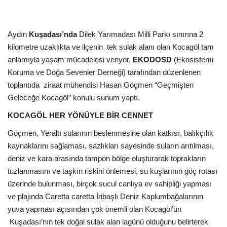
Kültür Sanat Tarih
Sağlık
Aydın
Kuşadası’nda
Dilek Yarımadası Milli Parkı sınırına 2
kilometre uzaklıkta ve ilçenin
tek sulak alanı olan Kocagöl tam
Ekonomi
anlamıyla yaşam mücadelesi veriyor.
EKODOSD
(Ekosistemi
Koruma ve Doğa Sevenler Derneği) tarafından düzenlenen
Gündem
toplantıda
ziraat mühendisi Hasan Göçmen “Geçmişten
Geleceğe Kocagöl” konulu sunum yaptı.
Dünya
KOCAGÖL HER YÖNÜYLE BİR CENNET
Göçmen, Yeraltı sularının beslenmesine olan katkısı, balıkçılık
kaynaklarını sağlaması, sazlıkları sayesinde suların arıtılması,
deniz ve kara arasında tampon bölge oluşturarak toprakların
tuzlanmasını ve taşkın riskini önlemesi, su kuşlarının göç rotası
üzerinde bulunması, birçok sucul canlıya ev sahipliği yapması
ve plajında Caretta caretta İribaşlı Deniz Kaplumbağalarının
yuva yapması açısından çok önemli olan Kocagöl’ün
Kuşadası’nın tek doğal sulak alan lagünü olduğunu belirterek