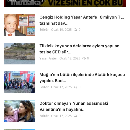
Editör
Mart 5, 2025
0
Cengiz Holding Yaşar Anter’e 10 milyon TL.
tazminat dav...
Editör
Ocak 19, 2025
0
Tilkicik koyunda defalarca eylem yapılan
tesise ÇED sür...
Yasar Anter
Ocak 18, 2025
0
Muğla’nın bütün ilçelerinde Atatürk koşusu
yapıldı. Bod...
Editör
Ocak 17, 2025
0
Doktor olmayan Yunan adasındaki
Valentina’nın hayatını...
Editör
Ocak 17, 2025
0