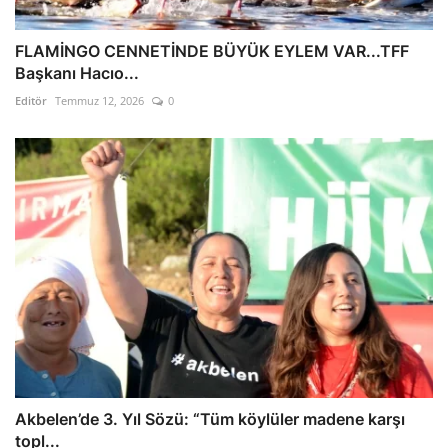
FLAMİNGO CENNETİNDE BÜYÜK EYLEM VAR...TFF
Başkanı Hacıo...
Editör
Temmuz 12, 2026
0
Akbelen’de 3. Yıl Sözü: “Tüm köylüler madene karşı
topl...