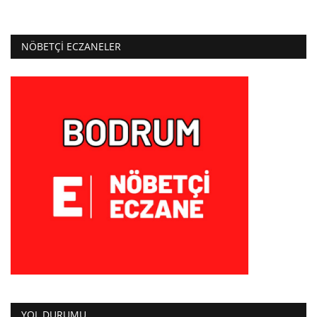
NÖBETÇI ECZANELER
YOL DURUMU