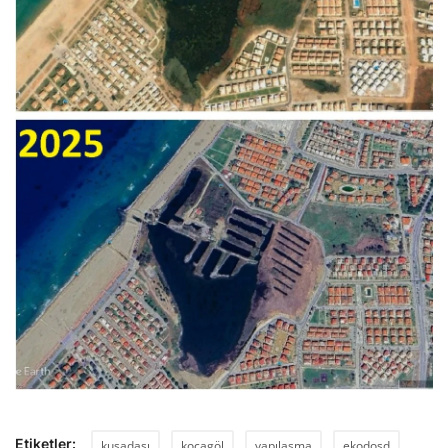
Etiketler:
kuşadası
kocagöl
yapılaşma
ekodosd