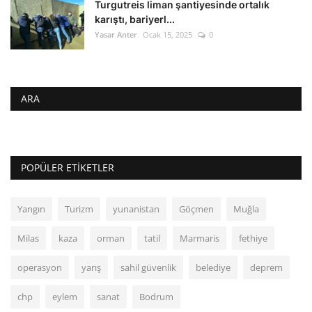
Turgutreis liman şantiyesinde ortalık
karıştı, bariyerl...
Yasar Anter
Ocak 15, 2025
0
ARA
POPÜLER ETIKETLER
Yangın
Turizm
yunanistan
Göçmen
Muğla
Milas
kaza
orman
tatil
Marmaris
fethiye
operasyon
yarış
sahil güvenlik
belediye
deprem
chp
eylem
sanat
Bodrum