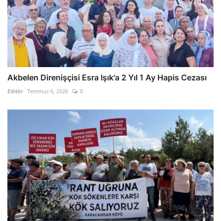
Akbelen Direnişçisi Esra Işık'a 2 Yıl 1 Ay Hapis Cezası
Editör
Temmuz 6, 2026
0