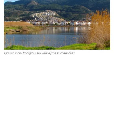
Gizlilik Politikası
Reklam ve İşbirliği
Bodrum Trafik Yoğunluk Haritası
Turizm
Ege’nin incisi Kocagöl aşırı yapılaşma kurbanı oldu
Siyaset
Bodrum Nöbetçi Eczaneler
Köşe Yazarları
Spor