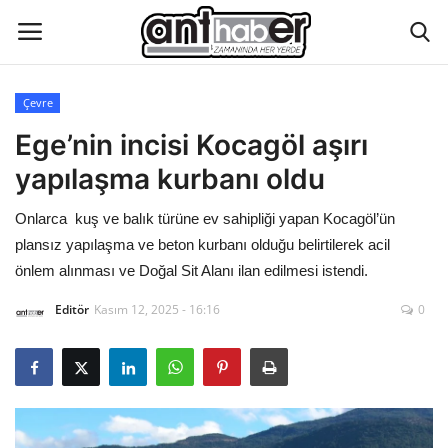
Çevre
Künye
Ege’nin incisi Kocagöl aşırı
yapılaşma kurbanı oldu
Eğitim
Onlarca kuş ve balık türüne ev sahipliği yapan Kocagöl’ün
Aktüel Magazin
plansız yapılaşma ve beton kurbanı olduğu belirtilerek acil
önlem alınması ve Doğal Sit Alanı ilan edilmesi istendi.
Hakkımızda
Editör
Kasım 12, 2025 - 16:16
0
İletişim
Asayiş
Çevre