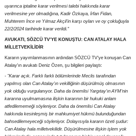
uyarınca iptaline karar verilmesi talebi hakkında karar
verilmesine yer olmadığına, Kadir Özkaya, İrfan Fidan,
Muhterem İnce ve Yılmaz Akçil'in karşı oyları ve oy çokluğuyla
22/2/2024 tarihinde karar verildi.”
AVUKATI, SÖZCÜ TV'YE KONUŞTU: CAN ATALAY HALA
MİLLETVEKİLİDİR
Kararın yayımlanmasının ardından SÖZCÜ TV’ye konuşan Can
Atalay’ın avukatı Deniz Özen, şu bilgileri paylaştı:
- "Karar açık. Farklı farklı bölümlerinde Meclis tarafından
yapılmış olan Can Atalay’ın vekilliğinin düşürülmüş olmasının
yok olduğu vurgulanıyor. Daha da önemlisi Yargıtay’ın AYM’nin
kararına uyulmamasına ilişkin kararının bir hukuki anlam
atfedilememeği söyleniyor. Daha da önemlisi Can Atalay
hakkında kesinleşmiş bir mahkumiyet hükmü bulunduğundan
bahsedilemeyeceği söyleniyor. Dolayısıyla kararın özeti şudur:
Can Atalay hala milletvekilidir. Düşürülmesine ilişkin işlem yok