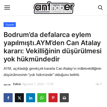
Siyaset
Künye
Bodrum’da defalarca eylem
yapılmıştı.AYM’den Can Atalay
Eğitim
kararı: Vekilliğinin düşürülmesi
Aktüel Magazin
yok hükmündedir
AYM, açıkladığı gerekçeli kararla Can Atalay’ın milletvekilliğinin
Hakkımızda
düşürülmesinin “yok hükmünde” olduğunu belirtti.
İletişim
Editör
Ağustos 1, 2024 - 11:50
0
Asayiş
Çevre