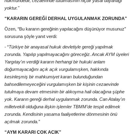
hükmündedir, cezaevinde tutulmasının hiçbir yasal dayanağı
yoktur."
“KARARIN GEREĞİ DERHAL UYGULANMAK ZORUNDA”
Özen, “Bu kararın gereğinin yapılacağını düşünüyor musunuz”
sorusuna şöyle yanıt verdi:
- “
Türkiye bir anayasal hukuk devletiyle gereği yapılmak
zorunda. Yapılıp yapılmayacağını göreceğiz. Ancak AYM üyeleri
Yargıtay’ın verdiği kararın herhangi bir hukuki anlam
doğurmayacağını açık açık vurgulamışken, hakkında
kesinleşmiş bir mahkumiyet kararı bulunduğundan
bahsedilemeyeceğini vurgulamışken bir kişinin cezaevinde
tutulmaya devam etmesinin bir alıkoyma hali olacağına şüphe
yok. Kararın gereği derhal uygulanmak zorunda. Can Atalay’ın
milletvekili olduğuna ilişkin işlemler TBMM’de tespit edilmek
zorunda. Kendisinin yasama faaliyetlerine dönmesinin önü
açılmak zorunda.”
“AYM KARARI ÇOK AÇIK”