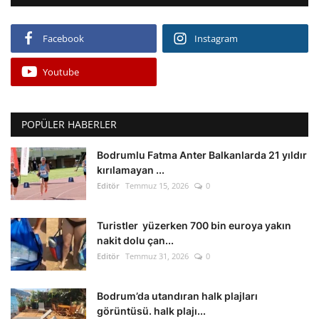
Facebook
Instagram
Youtube
POPÜLER HABERLER
Bodrumlu Fatma Anter Balkanlarda 21 yıldır
kırılamayan ...
Editör
Temmuz 15, 2026
0
Turistler yüzerken 700 bin euroya yakın
nakit dolu çan...
Editör
Temmuz 31, 2026
0
Bodrum’da utandıran halk plajları
görüntüsü. halk plajı...