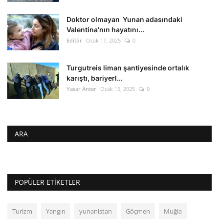
Doktor olmayan Yunan adasındaki
Valentina’nın hayatını...
Editör
Ocak 17, 2025
0
Turgutreis liman şantiyesinde ortalık
karıştı, bariyerl...
Yasar Anter
Ocak 15, 2025
0
ARA
POPÜLER ETIKETLER
Turizm
Yangın
yunanistan
Göçmen
Muğla