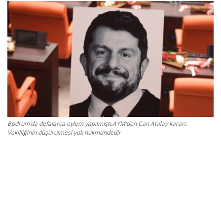
Gizlilik Politikası
Reklam ve İşbirliği
Bodrum Trafik Yoğunluk Haritası
Turizm
Siyaset
Bodrum’da defalarca eylem yapılmıştı.AYM’den Can Atalay kararı:
Vekilliğinin düşürülmesi yok hükmündedir
Bodrum Nöbetçi Eczaneler
Köşe Yazarları
Spor