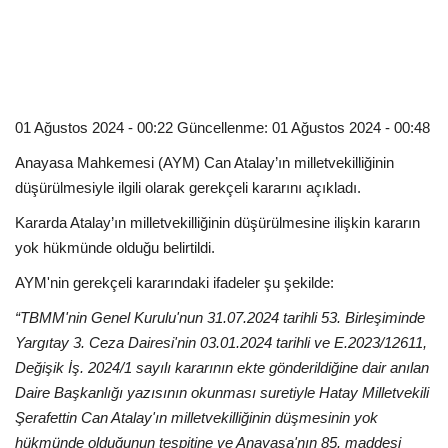
Kültür Sanat Tarih
Sağlık
Ekonomi
01 Ağustos 2024 - 00:22 Güncellenme: 01 Ağustos 2024 - 00:48
Gündem
Anayasa Mahkemesi (AYM) Can Atalay’ın milletvekilliğinin
düşürülmesiyle ilgili olarak gerekçeli kararını açıkladı.
Dünya
Kararda Atalay’ın milletvekilliğinin düşürülmesine ilişkin kararın
yok hükmünde olduğu belirtildi.
AYM'nin gerekçeli kararındaki ifadeler şu şekilde:
“TBMM'nin Genel Kurulu'nun 31.07.2024 tarihli 53. Birleşiminde
Yargıtay 3. Ceza Dairesi'nin 03.01.2024 tarihli ve E.2023/12611,
Değişik İş. 2024/1 sayılı kararının ekte gönderildiğine dair anılan
Daire Başkanlığı yazısının okunması suretiyle Hatay Milletvekili
Şerafettin Can Atalay'ın milletvekilliğinin düşmesinin yok
hükmünde olduğunun tespitine ve Anayasa'nın 85. maddesi