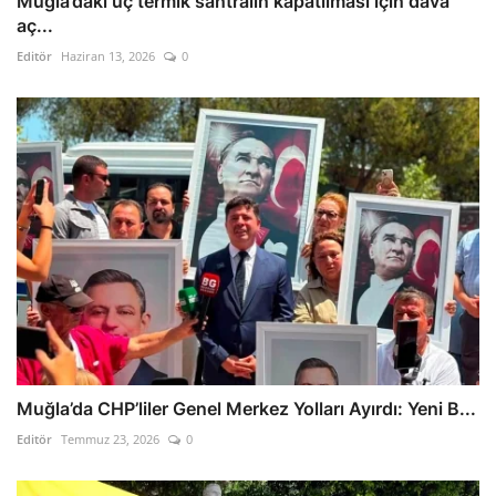
Muğla’daki üç termik santralin kapatılması için dava
aç...
Editör
Haziran 13, 2026
0
Muğla’da CHP’liler Genel Merkez Yolları Ayırdı: Yeni B...
Editör
Temmuz 23, 2026
0