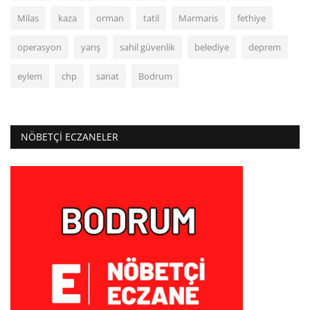
Milas
kaza
orman
tatil
Marmaris
fethiye
operasyon
yarış
sahil güvenlik
belediye
deprem
eylem
chp
sanat
Bodrum
NÖBETÇI ECZANELER