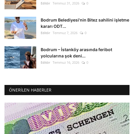
Editör
Temmuz 31, 2026
0
Bodrum Belediyesi'nin Bitez sahilini işletme
kararı ODT...
Editör
Temmuz 7, 2026
0
Bodrum – İstanköy arasında feribot
yolcularına şok deni...
Editör
Temmuz 16, 2026
0
ÖNERILEN HABERLER