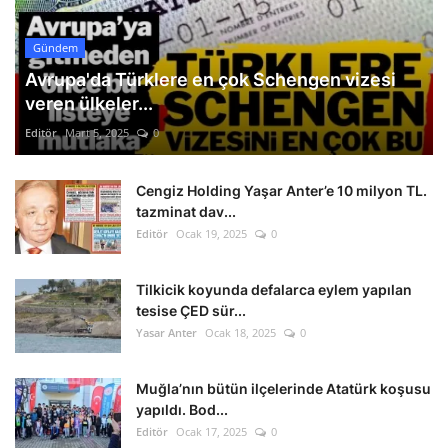
Gündem
Avrupa'da Türklere en çok Schengen vizesi
veren ülkeler...
Editör
Mart 5, 2025
0
Cengiz Holding Yaşar Anter’e 10 milyon TL.
tazminat dav...
Editör
Ocak 19, 2025
0
Tilkicik koyunda defalarca eylem yapılan
tesise ÇED sür...
Yasar Anter
Ocak 18, 2025
0
Muğla’nın bütün ilçelerinde Atatürk koşusu
yapıldı. Bod...
Editör
Ocak 17, 2025
0