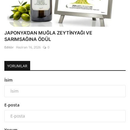
JAPONYA’DAN MUĞLA ZEYTİNYAĞI VE
SARIMSAĞINA ÖDÜL
Editör
Haziran 16, 2026
0
YORUMLAR
İsim
E-posta
Yorum