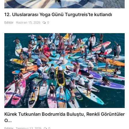
12. Uluslararası Yoga Günü Turgutreis’te kutlandı
Editör
Haziran 15, 2026
0
Kürek Tutkunları Bodrum’da Buluştu, Renkli Görüntüler
O...
Editör
Temmuz 13, 2026
0