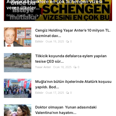
Avrupa'da Türklere en çok Schengen vizesi
veren ülkeler...
Editör
Mart 5, 2025
0
Cengiz Holding Yaşar Anter’e 10 milyon TL.
tazminat dav...
Editör
Ocak 19, 2025
0
Tilkicik koyunda defalarca eylem yapılan
tesise ÇED sür...
Yasar Anter
Ocak 18, 2025
0
Muğla’nın bütün ilçelerinde Atatürk koşusu
yapıldı. Bod...
Editör
Ocak 17, 2025
0
Doktor olmayan Yunan adasındaki
Valentina’nın hayatını...