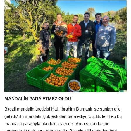
MANDALİN PARA ETMEZ OLDU
Bitezli mandalin üreticisi Halil İbrahim Dumanlı ise şunları dile
getirdi:
“Bu mandalin çok eskiden para ediyordu. Bizler, hep bu
mandalin parasıyla okuduk, evlendik. Ama şu anda son
zamanlarda pek para etmez oldu. Belediye iki seneden beri