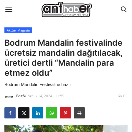
Aktüel Magazin
Künye
Bodrum Mandalin festivalinde
ücretsiz mandalin dağıtılacak,
Eğitim
üretici dertli “Mandalin para
Aktüel Magazin
etmez oldu”
Bodrum Mandalin Festivaline hazır
Hakkımızda
Editör
Aralık 14, 2024 - 11:59
0
İletişim
Asayiş
Çevre