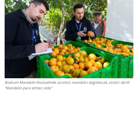
Gizlilik Politikası
Reklam ve İşbirliği
Bodrum Trafik Yoğunluk Haritası
Turizm
Siyaset
Bodrum Mandalin festivalinde ücretsiz mandalin dağıtılacak, üretici dertli
“Mandalin para etmez oldu”
Bodrum Nöbetçi Eczaneler
Köşe Yazarları
Spor