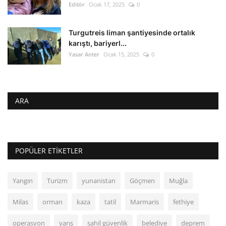
Editör
Ocak 17, 2025
0
Turgutreis liman şantiyesinde ortalık
karıştı, bariyerl...
Yasar Anter
Ocak 15, 2025
0
ARA
POPÜLER ETIKETLER
Yangın
Turizm
yunanistan
Göçmen
Muğla
Milas
orman
kaza
tatil
Marmaris
fethiye
operasyon
yarış
sahil güvenlik
belediye
deprem