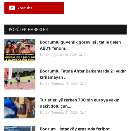
Youtube
POPÜLER HABERLER
Bodrumlu güvenlik görevlisi , tatile gelen
ABD’li fenom...
Editör
Ağustos 10, 2025
0
Bodrumlu Fatma Anter Balkanlarda 21 yıldır
kırılamayan ...
Editör
Temmuz 15, 2026
0
Turistler yüzerken 700 bin euroya yakın
nakit dolu çan...
Editör
Temmuz 31, 2026
0
Bodrum – İstanköy arasında feribot