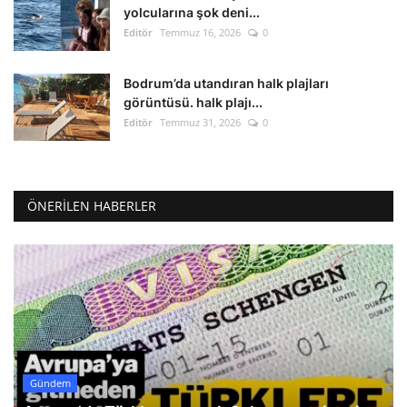
yolcularına şok deni...
Editör
Temmuz 16, 2026
0
Bodrum’da utandıran halk plajları
görüntüsü. halk plajı...
Editör
Temmuz 31, 2026
0
ÖNERILEN HABERLER
Gündem