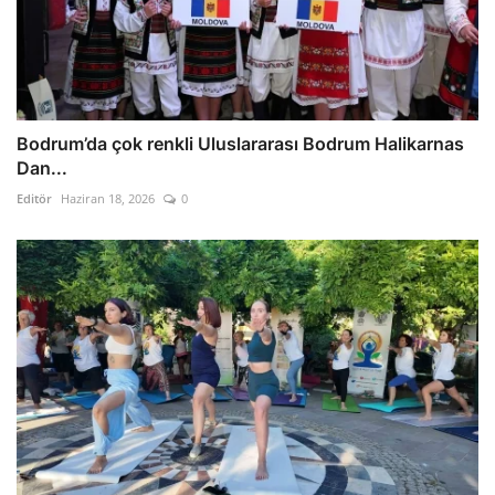
Bodrum’da çok renkli Uluslararası Bodrum Halikarnas
Dan...
Editör
Haziran 18, 2026
0