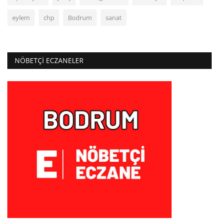
eylem
chp
Bodrum
sanat
NÖBETÇI ECZANELER