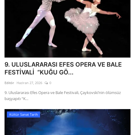
9. ULUSLARARASI EFES OPERA VE BALE
FESTİVALİ “KUĞU GÖ...
Editör
Haziran 27, 2026
0
9. Uluslararası Efes Opera ve Bale Festivali, Çaykovski’nin ölümsüz
başyapıtı “K...
Kültür Sanat Tarih