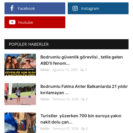
Facebook
Instagram
Youtube
POPÜLER HABERLER
Bodrumlu güvenlik görevlisi , tatile gelen
ABD’li fenom...
Editör
Ağustos 10, 2025
0
Bodrumlu Fatma Anter Balkanlarda 21 yıldır
kırılamayan ...
Editör
Temmuz 15, 2026
0
Turistler yüzerken 700 bin euroya yakın
nakit dolu çan...
Editör
Temmuz 31, 2026
0