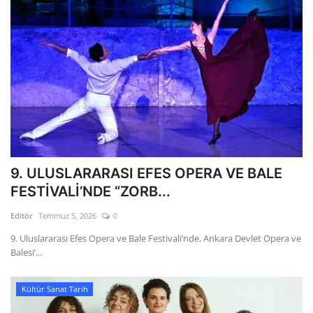
9. ULUSLARARASI EFES OPERA VE BALE
FESTİVALİ’NDE “ZORB...
Editör
Temmuz 5, 2026
0
9. Uluslararası Efes Opera ve Bale Festivali’nde, Ankara Devlet Opera ve
Balesi’...
Kültür Sanat Tarih