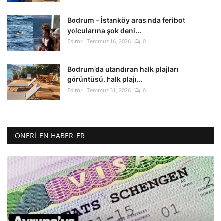
Bodrum – İstanköy arasında feribot
yolcularına şok deni...
Editör
Temmuz 16, 2026
0
Bodrum’da utandıran halk plajları
görüntüsü. halk plajı...
Editör
Temmuz 31, 2026
0
ÖNERILEN HABERLER