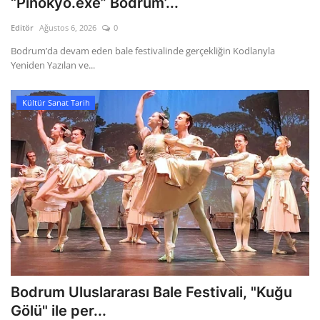
“Pinokyo.exe” Bodrum’...
Editör
Ağustos 6, 2026
0
Gizlilik Politikası
Bodrum’da devam eden bale festivalinde gerçekliğin Kodlarıyla
Yeniden Yazılan ve...
Reklam ve İşbirliği
Bodrum Trafik Yoğunluk Haritası
Kültür Sanat Tarih
Turizm
Siyaset
Bodrum Nöbetçi Eczaneler
Köşe Yazarları
Spor
Bodrum Uluslararası Bale Festivali, "Kuğu
Gölü" ile per...