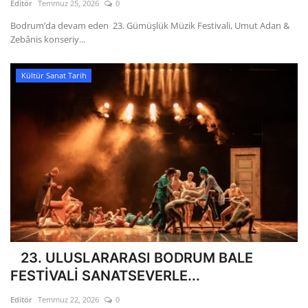
Editör
Temmuz 25, 2026
0
Bodrum’da devam eden 23. Gümüşlük Müzik Festivali, Umut Adan &
Zebânis konseriy...
Kültür Sanat Tarih
23. ULUSLARARASI BODRUM BALE
FESTİVALİ SANATSEVERLE...
Editör
Temmuz 22, 2026
0