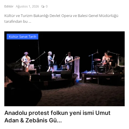
Kültür Sanat Tarih
Editör
Ağustos 1, 2026
0
Sağlık
Kültür ve Turizm Bakanlığı Devlet Opera ve Balesi Genel Müdürlüğü
tarafından bu ...
Ekonomi
Kültür Sanat Tarih
Gündem
Dünya
Anadolu protest folkun yeni ismi Umut
Adan & Zebânis Gü...