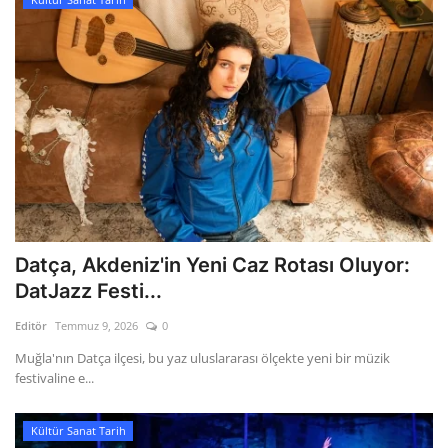
Datça, Akdeniz'in Yeni Caz Rotası Oluyor:
DatJazz Festi...
Editör
Temmuz 9, 2026
0
Muğla'nın Datça ilçesi, bu yaz uluslararası ölçekte yeni bir müzik
festivaline e...
Kültür Sanat Tarih