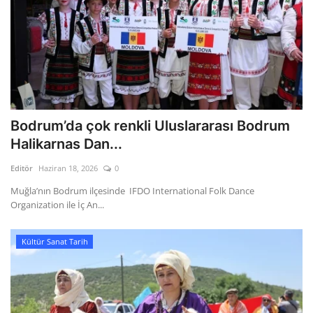
Bodrum’da çok renkli Uluslararası Bodrum
Halikarnas Dan...
Editör
Haziran 18, 2026
0
Muğla’nın Bodrum ilçesinde IFDO International Folk Dance
Organization ile İç An...
Kültür Sanat Tarih