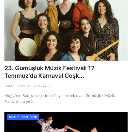
23. Gümüşlük Müzik Festivali 17
Temmuz'da Karnaval Coşk...
Editör
Temmuz 1, 2026
0
Muğla’nın Bodrum ilçesinde 2 ay sürecek olan Gümüşlük Müzik
Festivali, bu yıl 2...
Kültür Sanat Tarih