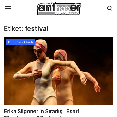
Etiket:
festival
Künye
Kültür Sanat Tarih
Eğitim
Aktüel Magazin
Hakkımızda
İletişim
Asayiş
Erika Silgoner’in Sıradışı Eseri
Çevre