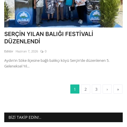
SERÇİN YILAN BALIĞI FESTİVALİ
DÜZENLENDİ
Editör
Haziran 7, 2026
0
Aydın’ın Söke ilçesine bağlı balıkçı köyü Serçin’de düzenlenen 5.
Geleneksel Yıl...
1
2
3
›
»
BIZI TAKIP EDIN!..