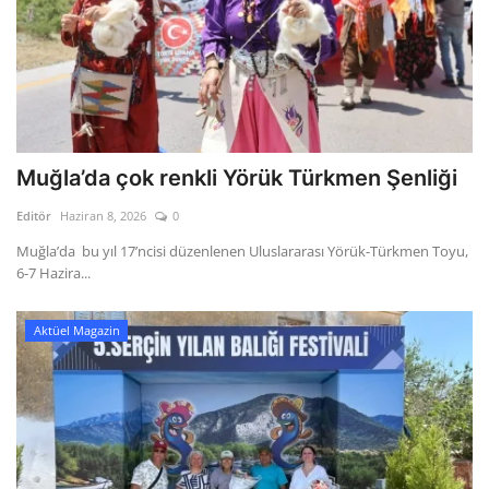
Muğla’da çok renkli Yörük Türkmen Şenliği
Editör
Haziran 8, 2026
0
Muğla’da bu yıl 17’ncisi düzenlenen Uluslararası Yörük-Türkmen Toyu,
6-7 Hazira...
Aktüel Magazin