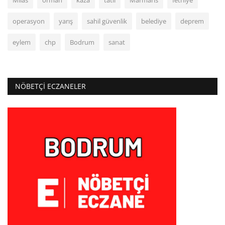
Milas
orman
kaza
tatil
Marmaris
fethiye
operasyon
yarış
sahil güvenlik
belediye
deprem
eylem
chp
Bodrum
sanat
NÖBETÇI ECZANELER