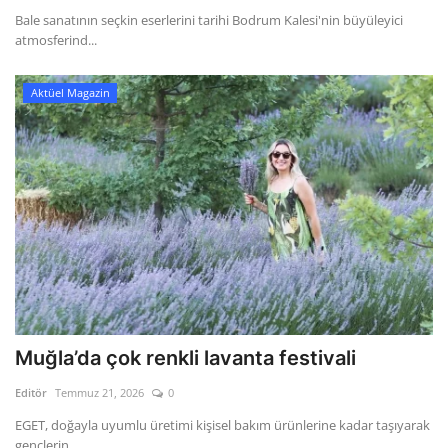
Bale sanatının seçkin eserlerini tarihi Bodrum Kalesi'nin büyüleyici
atmosferind...
Aktüel Magazin
Muğla’da çok renkli lavanta festivali
Editör
Temmuz 21, 2026
0
EGET, doğayla uyumlu üretimi kişisel bakım ürünlerine kadar taşıyarak
gençlerin ...