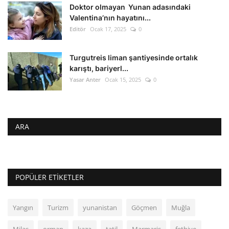
Doktor olmayan Yunan adasındaki
Valentina’nın hayatını...
Editör
Ocak 17, 2025
0
Turgutreis liman şantiyesinde ortalık
karıştı, bariyerl...
Yasar Anter
Ocak 15, 2025
0
ARA
POPÜLER ETIKETLER
Yangın
Turizm
yunanistan
Göçmen
Muğla