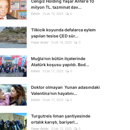
Cengiz Holding Yaşar Anter’e 10
milyon TL. tazminat dav...
Editör
Ocak 19, 2025
0
Tilkicik koyunda defalarca eylem
yapılan tesise ÇED sür...
Yasar Anter
Ocak 18, 2025
0
Muğla’nın bütün ilçelerinde
Atatürk koşusu yapıldı. Bod...
Editör
Ocak 17, 2025
0
Doktor olmayan Yunan adasındaki
Valentina’nın hayatını...
Editör
Ocak 17, 2025
0
Turgutreis liman şantiyesinde
ortalık karıştı, bariyerl...
Yasar Anter
Ocak 15, 2025
0