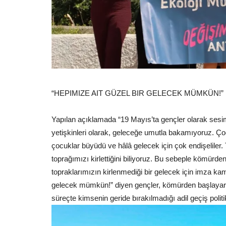
“HEPIMIZE AIT GÜZEL BIR GELECEK MÜMKÜN!”
Yapılan açıklamada “19 Mayıs’ta gençler olarak sesim
yetişkinleri olarak, geleceğe umutla bakamıyoruz. Ç
çocuklar büyüdü ve hâlâ gelecek için çok endişeliler. 
toprağımızı kirlettiğini biliyoruz. Bu sebeple kömürde
topraklarımızın kirlenmediği bir gelecek için imza ka
gelecek mümkün!” diyen gençler, kömürden başlayarak
süreçte kimsenin geride bırakılmadığı adil geçiş politik