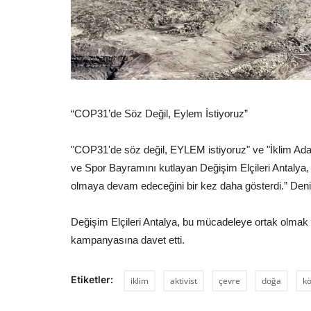
“COP31’de Söz Değil, Eylem İstiyoruz”
"COP31'de söz değil, EYLEM istiyoruz" ve "İklim Adal
ve Spor Bayramını kutlayan Değişim Elçileri Antalya,
olmaya devam edeceğini bir kez daha gösterdi.” Denil
Değişim Elçileri Antalya, bu mücadeleye ortak olmak 
kampanyasına davet etti.
Etiketler:
iklim
aktivist
çevre
doğa
k