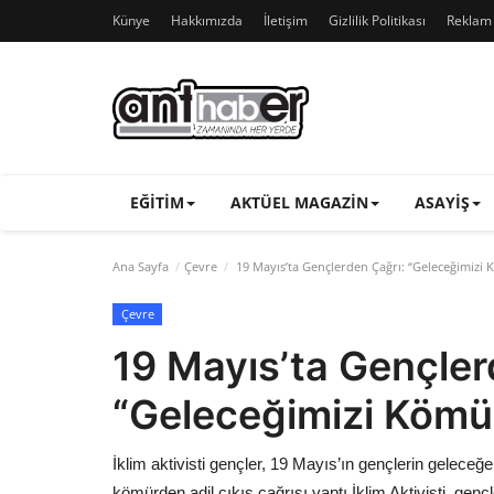
Künye
Hakkımızda
İletişim
Gizlilik Politikası
Reklam v
EĞITIM
AKTÜEL MAGAZIN
ASAYIŞ
Ana Sayfa
Çevre
19 Mayıs’ta Gençlerden Çağrı: “Geleceğimizi
Çevre
19 Mayıs’ta Gençler
“Geleceğimizi Kömü
İklim aktivisti gençler, 19 Mayıs’ın gençlerin gelece
kömürden adil çıkış çağrısı yaptı.İklim Aktivisti genç