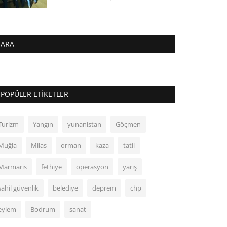
ARA
POPÜLER ETIKETLER
Turizm
Yangın
yunanistan
Göçmen
Muğla
Milas
orman
kaza
tatil
Marmaris
fethiye
operasyon
yarış
sahil güvenlik
belediye
deprem
chp
eylem
Bodrum
sanat