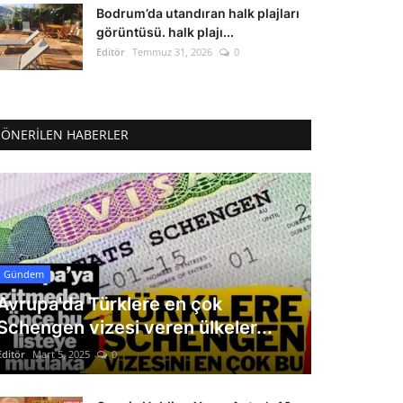
Bodrum’da utandıran halk plajları
görüntüsü. halk plajı...
Editör
Temmuz 31, 2026
0
ÖNERILEN HABERLER
Gündem
Avrupa'da Türklere en çok
Schengen vizesi veren ülkeler...
Editör
Mart 5, 2025
0