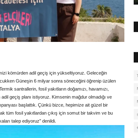
izi kömürden adil geçiş için yükseltiyoruz. Geleceğin
ocukken Güneşin 6 milyar sonra söneceğini öğrenip üzülen
Termik santrallerin, fosil yakıtların doğamızı, havamızı,
n adil geçiş planı istiyoruz. Kimsenin mağdur olmadığı ve
mpanyası başlattık. Çünkü bizce, hepimize ait güzel bir
 tüm fosil yakıtlardan çıkış için somut bir takvim ve bu
aları talep ediyoruz” denildi.