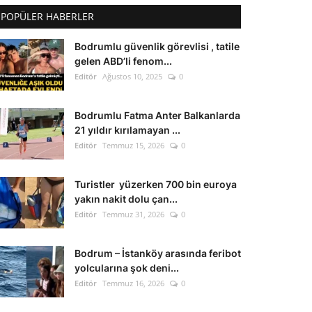
POPÜLER HABERLER
Bodrumlu güvenlik görevlisi , tatile
gelen ABD’li fenom...
Editör
Ağustos 10, 2025
0
Bodrumlu Fatma Anter Balkanlarda
21 yıldır kırılamayan ...
Editör
Temmuz 15, 2026
0
Turistler yüzerken 700 bin euroya
yakın nakit dolu çan...
Editör
Temmuz 31, 2026
0
Bodrum – İstanköy arasında feribot
yolcularına şok deni...
Editör
Temmuz 16, 2026
0