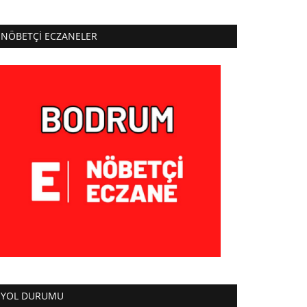
NÖBETÇI ECZANELER
YOL DURUMU