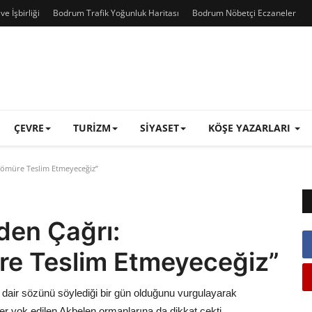
e İşbirliği
Bodrum Trafik Yoğunluk Haritası
Bodrum Nöbetçi Eczaneler
ÇEVRE
TURIZM
SIYASET
KÖŞE YAZARLARI
 Kömüre Teslim Etmeyeceğiz”
den Çağrı:
re Teslim Etmeyeceğiz”
ğe dair sözünü söylediği bir gün olduğunu vurgulayarak
ler yok edilen Akbelen ormanlarına da dikkat çekti.