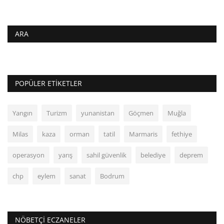
ARA
POPÜLER ETIKETLER
Yangın
Turizm
yunanistan
Göçmen
Muğla
Milas
kaza
orman
tatil
Marmaris
fethiye
operasyon
yarış
sahil güvenlik
belediye
deprem
chp
eylem
sanat
Bodrum
NÖBETÇI ECZANELER