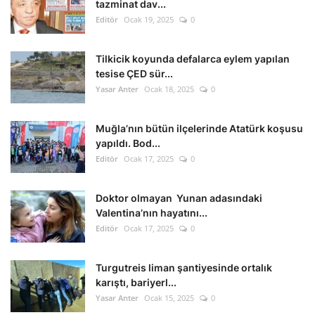
tazminat dav...
Editör
Ocak 19, 2025
0
Tilkicik koyunda defalarca eylem yapılan
tesise ÇED sür...
Yasar Anter
Ocak 18, 2025
0
Muğla’nın bütün ilçelerinde Atatürk koşusu
yapıldı. Bod...
Editör
Ocak 17, 2025
0
Doktor olmayan Yunan adasındaki
Valentina’nın hayatını...
Editör
Ocak 17, 2025
0
Turgutreis liman şantiyesinde ortalık
karıştı, bariyerl...
Yasar Anter
Ocak 15, 2025
0