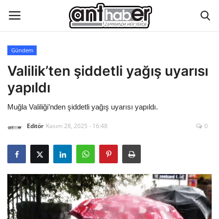
Gündem
Künye
Valilik’ten şiddetli yağış uyarısı
yapıldı
Eğitim
Muğla Valiliği’nden şiddetli yağış uyarısı yapıldı.
Aktüel Magazin
Editör
Kasım 28, 2025 - 16:48
0
Hakkımızda
İletişim
Asayiş
Çevre