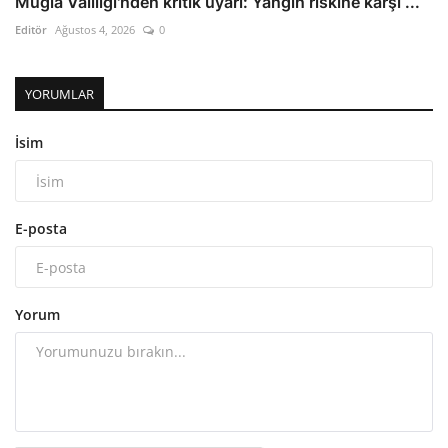
Muğla Valiliği'nden kritik uyarı: Yangın riskine karşı ...
Editör
Ağustos 4, 2026
0
YORUMLAR
İsim
E-posta
Yorum