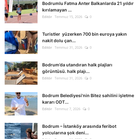
Bodrumlu Fatma Anter Balkanlarda 21 yıldır
kırılamayan ...
Editör
Temmuz 15, 2026
0
Turistler yüzerken 700 bin euroya yakın
nakit dolu çan...
Editör
Temmuz 31, 2026
0
Bodrum’da utandıran halk plajları
görüntüsü. halk plajı...
Editör
Temmuz 31, 2026
0
Bodrum Belediyesi'nin Bitez sahilini işletme
kararı ODT...
Editör
Temmuz 7, 2026
0
Bodrum – İstanköy arasında feribot
yolcularına şok deni...