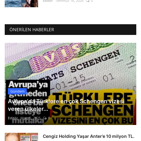
Editör
Temmuz 16, 2026
0
ÖNERILEN HABERLER
Gündem
Avrupa'da Türklere en çok Schengen vizesi
veren ülkeler...
Editör
Mart 5, 2025
0
Cengiz Holding Yaşar Anter’e 10 milyon TL.