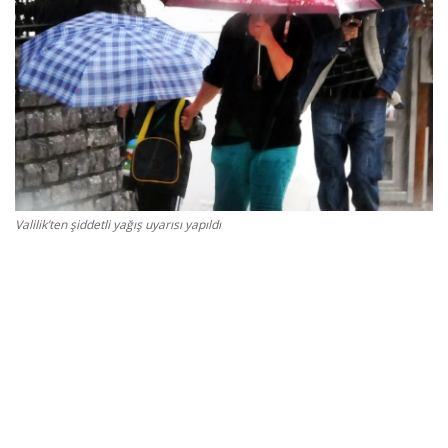
Gizlilik Politikası
Reklam ve İşbirliği
Bodrum Trafik Yoğunluk Haritası
Turizm
Valilik’ten şiddetli yağış uyarısı yapıldı
Siyaset
Bodrum Nöbetçi Eczaneler
Köşe Yazarları
Spor