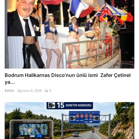
Bodrum Halikarnas Disco’nun ünlü ismi Zafer Çetinel
ya...
Editör
Ağustos 8, 2026
0