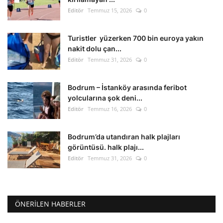
Editör
Temmuz 15, 2026
0
Turistler yüzerken 700 bin euroya yakın
nakit dolu çan...
Editör
Temmuz 31, 2026
0
Bodrum – İstanköy arasında feribot
yolcularına şok deni...
Editör
Temmuz 16, 2026
0
Bodrum’da utandıran halk plajları
görüntüsü. halk plajı...
Editör
Temmuz 31, 2026
0
ÖNERILEN HABERLER