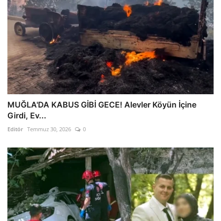
MUĞLA'DA KABUS GİBİ GECE! Alevler Köyün İçine
Girdi, Ev...
Editör
Temmuz 30, 2026
0