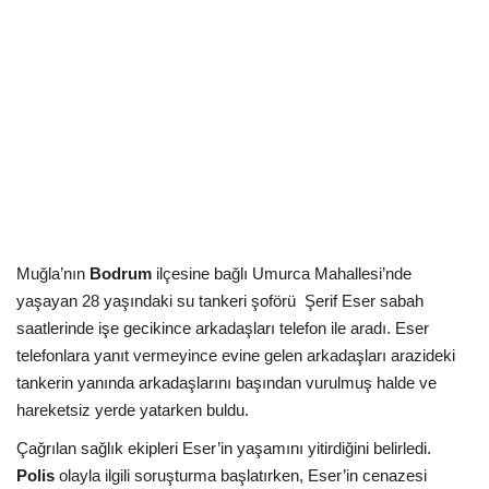
Kültür Sanat Tarih
Sağlık
Ekonomi
Gündem
Dünya
Muğla’nın
Bodrum
ilçesine bağlı Umurca Mahallesi’nde
yaşayan 28 yaşındaki su tankeri şoförü
Şerif Eser sabah
saatlerinde işe gecikince arkadaşları telefon ile aradı. Eser
telefonlara yanıt vermeyince evine gelen arkadaşları arazideki
tankerin yanında arkadaşlarını başından vurulmuş halde ve
hareketsiz yerde yatarken buldu.
Çağrılan sağlık ekipleri Eser’in yaşamını yitirdiğini belirledi.
Polis
olayla ilgili soruşturma başlatırken, Eser’in cenazesi