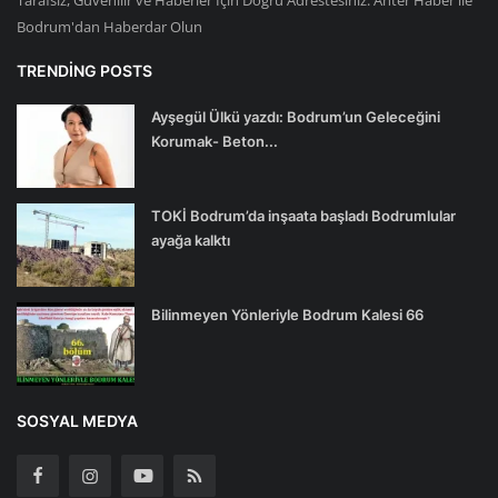
Tarafsız, Güvenilir ve Haberler İçin Doğru Adrestesiniz. Anter Haber ile
Bodrum'dan Haberdar Olun
TRENDING POSTS
Ayşegül Ülkü yazdı: Bodrum’un Geleceğini
Korumak- Beton...
TOKİ Bodrum’da inşaata başladı Bodrumlular
ayağa kalktı
Bilinmeyen Yönleriyle Bodrum Kalesi 66
SOSYAL MEDYA