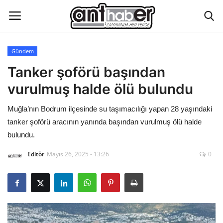
Gündem
Künye
Tanker şoförü başından
vurulmuş halde ölü bulundu
Eğitim
Muğla’nın Bodrum ilçesinde su taşımacılığı yapan 28 yaşındaki
Aktüel Magazin
tanker şoförü aracının yanında başından vurulmuş ölü halde
bulundu.
Hakkımızda
Editör
Mayıs 26, 2025 - 13:26
0
İletişim
Asayiş
Çevre