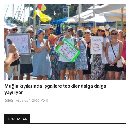
Muğla kıyılarında işgallere tepkiler dalga dalga
yayılıyor
Editör
Ağustos 1, 2026
0
YORUMLAR