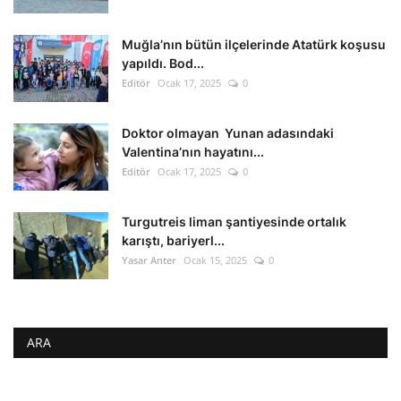
Muğla’nın bütün ilçelerinde Atatürk koşusu
yapıldı. Bod...
Editör
Ocak 17, 2025
0
Doktor olmayan Yunan adasındaki
Valentina’nın hayatını...
Editör
Ocak 17, 2025
0
Turgutreis liman şantiyesinde ortalık
karıştı, bariyerl...
Yasar Anter
Ocak 15, 2025
0
ARA