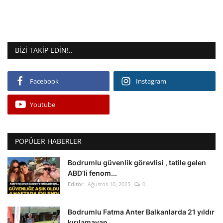
BIZI TAKIP EDIN!..
Facebook
Instagram
Youtube
POPÜLER HABERLER
Bodrumlu güvenlik görevlisi , tatile gelen
ABD’li fenom...
Editör
Ağustos 10, 2025
0
Bodrumlu Fatma Anter Balkanlarda 21 yıldır
kırılamayan ...