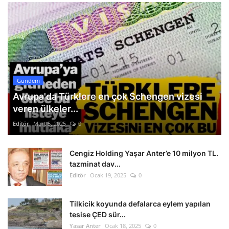
Gündem
Avrupa'da Türklere en çok Schengen vizesi
veren ülkeler...
Editör
Mart 5, 2025
0
Cengiz Holding Yaşar Anter’e 10 milyon TL.
tazminat dav...
Editör
Ocak 19, 2025
0
Tilkicik koyunda defalarca eylem yapılan
tesise ÇED sür...
Yasar Anter
Ocak 18, 2025
0