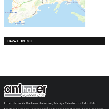
HAVA DURUMU
Anter Haber ile Bodrum Haberleri, Türkiye Gündemini Takip Edin