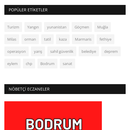
POPÜLER ETIKETLER
Turizm
Yangın
yunanistan
Göçmen
Muğla
Milas
orman
tatil
kaza
Marmaris
fethiye
operasyon
yarış
sahil güvenlik
belediye
deprem
eylem
chp
Bodrum
sanat
NÖBETÇI ECZANELER