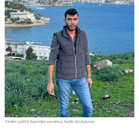
Gizlilik Politikası
Reklam ve İşbirliği
Bodrum Trafik Yoğunluk Haritası
Turizm
Siyaset
Bodrum Nöbetçi Eczaneler
Köşe Yazarları
Tanker şoförü başından vurulmuş halde ölü bulundu
Spor