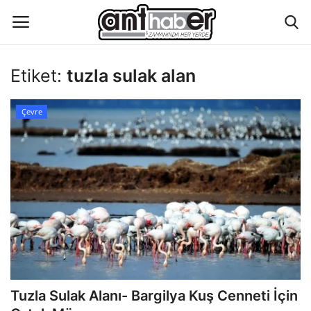
Etiket:
tuzla sulak alan
Künye
Çevre
Eğitim
Aktüel Magazin
Hakkımızda
İletişim
Asayiş
Tuzla Sulak Alanı- Bargilya Kuş Cenneti İçin
Çevre