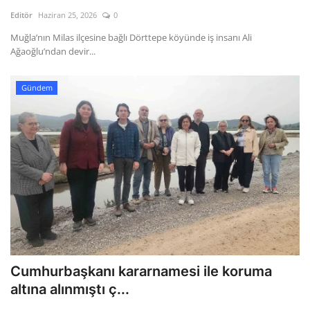
Kültür Sanat Tarih
Editör
Haziran 25, 2026
0
Sağlık
Muğla’nın Milas ilçesine bağlı Dörttepe köyünde iş insanı Ali
Ağaoğlu’ndan devir...
Ekonomi
Gündem
Gündem
Dünya
Cumhurbaşkanı kararnamesi ile koruma
altına alınmıştı ç...