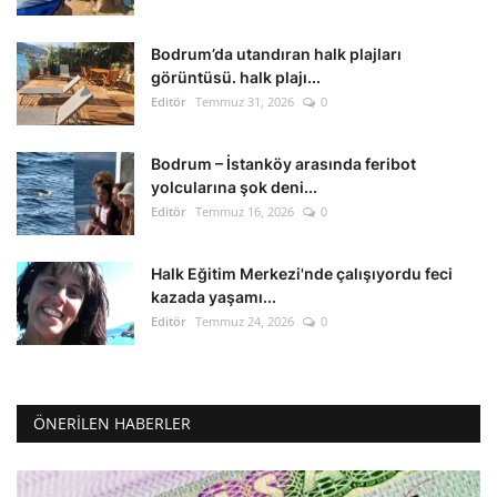
Bodrum’da utandıran halk plajları
görüntüsü. halk plajı...
Editör
Temmuz 31, 2026
0
Bodrum – İstanköy arasında feribot
yolcularına şok deni...
Editör
Temmuz 16, 2026
0
Halk Eğitim Merkezi'nde çalışıyordu feci
kazada yaşamı...
Editör
Temmuz 24, 2026
0
ÖNERILEN HABERLER