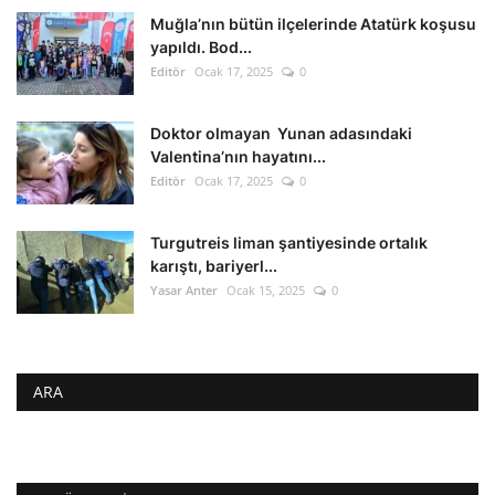
Muğla’nın bütün ilçelerinde Atatürk koşusu
yapıldı. Bod...
Editör
Ocak 17, 2025
0
Doktor olmayan Yunan adasındaki
Valentina’nın hayatını...
Editör
Ocak 17, 2025
0
Turgutreis liman şantiyesinde ortalık
karıştı, bariyerl...
Yasar Anter
Ocak 15, 2025
0
ARA