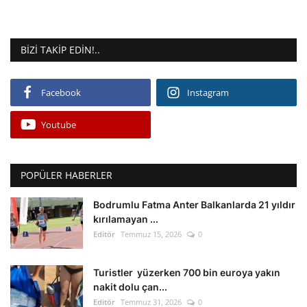
BIZI TAKIP EDIN!..
Facebook
Instagram
Youtube
POPÜLER HABERLER
Bodrumlu Fatma Anter Balkanlarda 21 yıldır
kırılamayan ...
Editör
Temmuz 15, 2026
0
Turistler yüzerken 700 bin euroya yakın
nakit dolu çan...
Editör
Temmuz 31, 2026
0