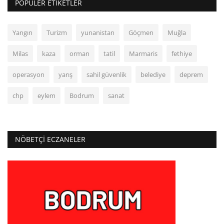
POPÜLER ETIKETLER
Yangın
Turizm
yunanistan
Göçmen
Muğla
Milas
kaza
orman
tatil
Marmaris
fethiye
operasyon
yarış
sahil güvenlik
belediye
deprem
chp
eylem
Bodrum
sanat
NÖBETÇI ECZANELER