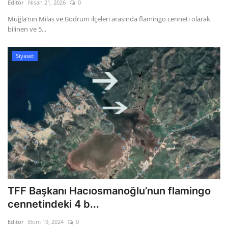
Editör
Nisan 21, 2026
0
Muğla’nın Milas ve Bodrum ilçeleri arasında flamingo cenneti olarak
bilinen ve 5...
Siyaset
TFF Başkanı Hacıosmanoğlu’nun flamingo
cennetindeki 4 b...
Editör
Ekim 19, 2024
0