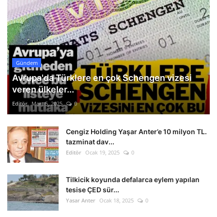
Gündem
Avrupa'da Türklere en çok Schengen vizesi
veren ülkeler...
Editör
Mart 5, 2025
0
Cengiz Holding Yaşar Anter’e 10 milyon TL.
tazminat dav...
Editör
Ocak 19, 2025
0
Tilkicik koyunda defalarca eylem yapılan
tesise ÇED sür...
Yasar Anter
Ocak 18, 2025
0