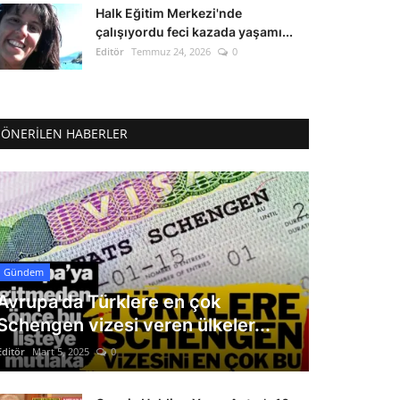
Halk Eğitim Merkezi'nde
çalışıyordu feci kazada yaşamı...
Editör
Temmuz 24, 2026
0
ÖNERILEN HABERLER
Gündem
Avrupa'da Türklere en çok
Schengen vizesi veren ülkeler...
Editör
Mart 5, 2025
0