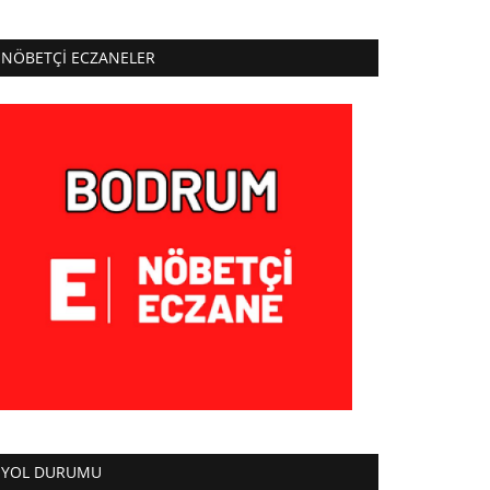
NÖBETÇI ECZANELER
YOL DURUMU