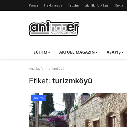
Künye
Hakkımızda
İletişim
Gizlilik Politikası
Reklam v
EĞITIM
AKTÜEL MAGAZIN
ASAYIŞ
Ana Sayfa
turizmköyü
Etiket:
turizmköyü
Turizm