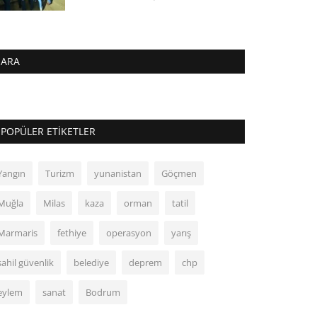
ARA
POPÜLER ETIKETLER
Yangın
Turizm
yunanistan
Göçmen
Muğla
Milas
kaza
orman
tatil
Marmaris
fethiye
operasyon
yarış
sahil güvenlik
belediye
deprem
chp
eylem
sanat
Bodrum