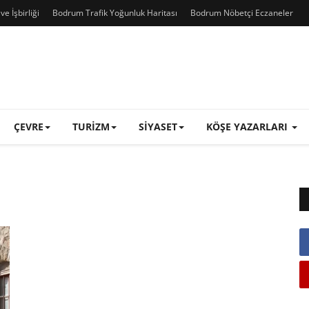
e İşbirliği
Bodrum Trafik Yoğunluk Haritası
Bodrum Nöbetçi Eczaneler
ÇEVRE
TURIZM
SIYASET
KÖŞE YAZARLARI