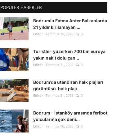
POPÜLER HABERLER
Bodrumlu Fatma Anter Balkanlarda
21 yıldır kırılamayan ...
Editör
Temmuz 15, 2026
0
Turistler yüzerken 700 bin euroya
yakın nakit dolu çan...
Editör
Temmuz 31, 2026
0
Bodrum’da utandıran halk plajları
görüntüsü. halk plajı...
Editör
Temmuz 31, 2026
0
Bodrum – İstanköy arasında feribot
yolcularına şok deni...
Editör
Temmuz 16, 2026
0