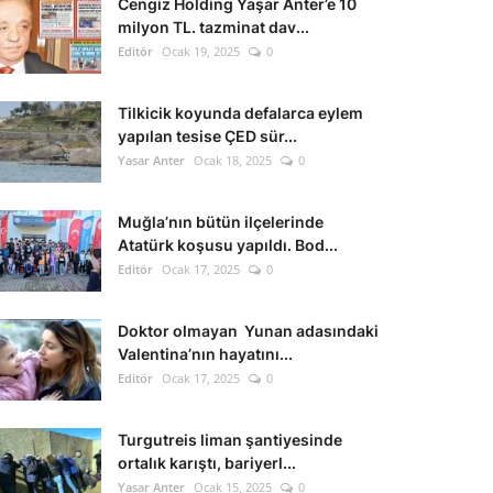
Cengiz Holding Yaşar Anter’e 10
milyon TL. tazminat dav...
Editör
Ocak 19, 2025
0
Tilkicik koyunda defalarca eylem
yapılan tesise ÇED sür...
Yasar Anter
Ocak 18, 2025
0
Muğla’nın bütün ilçelerinde
Atatürk koşusu yapıldı. Bod...
Editör
Ocak 17, 2025
0
Doktor olmayan Yunan adasındaki
Valentina’nın hayatını...
Editör
Ocak 17, 2025
0
Turgutreis liman şantiyesinde
ortalık karıştı, bariyerl...
Yasar Anter
Ocak 15, 2025
0