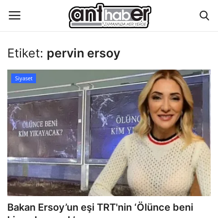
Etiket:
pervin ersoy
Künye
Siyaset
Eğitim
Aktüel Magazin
Hakkımızda
İletişim
Asayiş
Bakan Ersoy’un eşi TRT'nin ‘Ölünce beni
Çevre