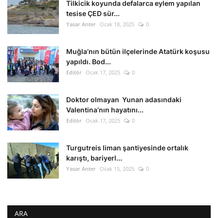
Tilkicik koyunda defalarca eylem yapılan
tesise ÇED sür...
Yasar Anter
Ocak 18, 2025
0
Muğla’nın bütün ilçelerinde Atatürk koşusu
yapıldı. Bod...
Editör
Ocak 17, 2025
0
Doktor olmayan Yunan adasındaki
Valentina’nın hayatını...
Editör
Ocak 17, 2025
0
Turgutreis liman şantiyesinde ortalık
karıştı, bariyerl...
Yasar Anter
Ocak 15, 2025
0
ARA