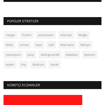
POPÜLER ETIKETLER
Yangın
Turizm
yunanistan
Göçmen
Muğla
Milas
orman
kaza
tatil
Marmaris
fethiye
operasyon
yarış
sahil güvenlik
belediye
deprem
eylem
chp
Bodrum
sanat
NÖBETÇI ECZANELER