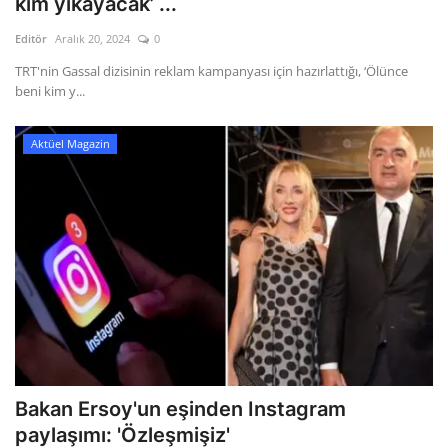
kim yıkayacak’ ...
Editör
Aralık 20, 2024
0
Gizlilik Politikası
TRT'nin Gassal dizisinin reklam kampanyası için hazırlattığı, ‘Ölünce
beni kim y...
Reklam ve İşbirliği
Bodrum Trafik Yoğunluk Haritası
Aktüel Magazin
Turizm
Siyaset
Bodrum Nöbetçi Eczaneler
Köşe Yazarları
Spor
Bakan Ersoy'un eşinden Instagram
paylaşımı: 'Özleşmişiz'