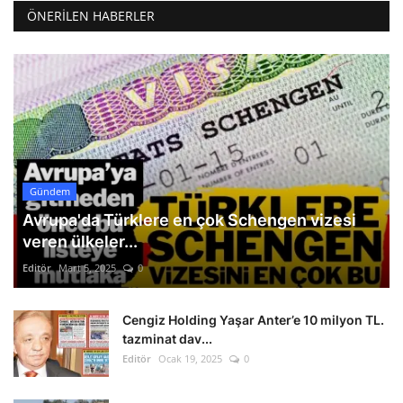
ÖNERILEN HABERLER
Gündem
Avrupa'da Türklere en çok Schengen vizesi
veren ülkeler...
Editör
Mart 5, 2025
0
Cengiz Holding Yaşar Anter’e 10 milyon TL.
tazminat dav...
Editör
Ocak 19, 2025
0