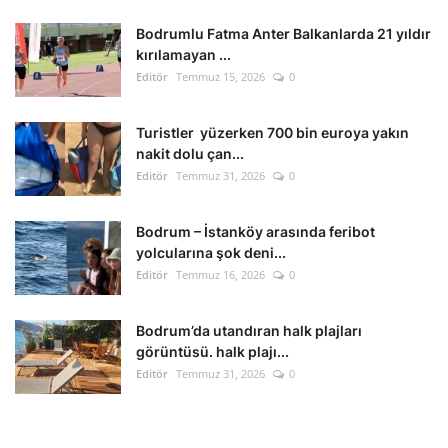
Bodrumlu Fatma Anter Balkanlarda 21 yıldır
kırılamayan ...
Editör
Temmuz 15, 2026
0
Turistler yüzerken 700 bin euroya yakın
nakit dolu çan...
Editör
Temmuz 31, 2026
0
Bodrum – İstanköy arasında feribot
yolcularına şok deni...
Editör
Temmuz 16, 2026
0
Bodrum’da utandıran halk plajları
görüntüsü. halk plajı...
Editör
Temmuz 31, 2026
0