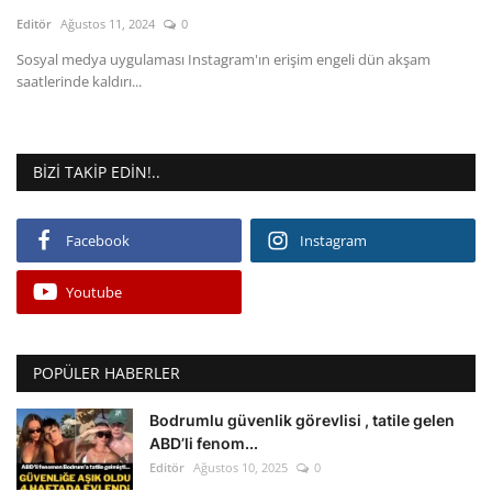
Kültür Sanat Tarih
Editör
Ağustos 11, 2024
0
Sağlık
Sosyal medya uygulaması Instagram'ın erişim engeli dün akşam
saatlerinde kaldırı...
Ekonomi
Gündem
BIZI TAKIP EDIN!..
Dünya
Facebook
Instagram
Youtube
POPÜLER HABERLER
Bodrumlu güvenlik görevlisi , tatile gelen
ABD’li fenom...
Editör
Ağustos 10, 2025
0