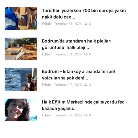
Turistler yüzerken 700 bin euroya yakın
nakit dolu çan...
Editör
Temmuz 31, 2026
0
Bodrum’da utandıran halk plajları
görüntüsü. halk plajı...
Editör
Temmuz 31, 2026
0
Bodrum – İstanköy arasında feribot
yolcularına şok deni...
Editör
Temmuz 16, 2026
0
Halk Eğitim Merkezi'nde çalışıyordu feci
kazada yaşamı...
Editör
Temmuz 24, 2026
0