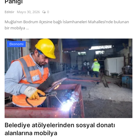
Paniği
Editör
Mayıs 30, 2026
0
Gizlilik Politikası
Muğla’nın Bodrum ilçesine bağlı İslamhaneleri Mahallesi’nde bulunan
bir mobilya ...
Reklam ve İşbirliği
Bodrum Trafik Yoğunluk Haritası
Ekonomi
Turizm
Siyaset
Bodrum Nöbetçi Eczaneler
Köşe Yazarları
Spor
Belediye atölyelerinden sosyal donatı
alanlarına mobilya