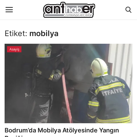
Etiket:
mobilya
Künye
Asayiş
Eğitim
Aktüel Magazin
Hakkımızda
İletişim
Asayiş
Bodrum’da Mobilya Atölyesinde Yangın
Çevre