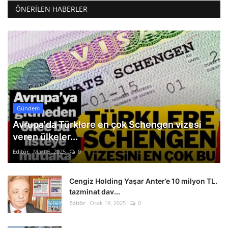
ÖNERILEN HABERLER
Gündem
Avrupa'da Türklere en çok Schengen vizesi
veren ülkeler...
Editör
Mart 5, 2025
0
Cengiz Holding Yaşar Anter’e 10 milyon TL.
tazminat dav...
Editör
Ocak 19, 2025
0