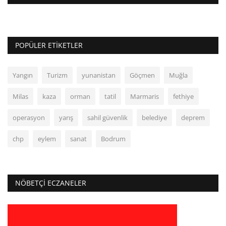
POPÜLER ETIKETLER
Yangın
Turizm
yunanistan
Göçmen
Muğla
Milas
kaza
orman
tatil
Marmaris
fethiye
operasyon
yarış
sahil güvenlik
belediye
deprem
chp
eylem
sanat
Bodrum
NÖBETÇI ECZANELER