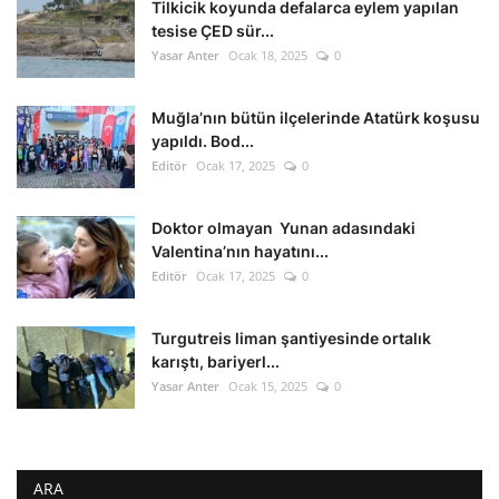
Tilkicik koyunda defalarca eylem yapılan
tesise ÇED sür...
Yasar Anter
Ocak 18, 2025
0
Muğla’nın bütün ilçelerinde Atatürk koşusu
yapıldı. Bod...
Editör
Ocak 17, 2025
0
Doktor olmayan Yunan adasındaki
Valentina’nın hayatını...
Editör
Ocak 17, 2025
0
Turgutreis liman şantiyesinde ortalık
karıştı, bariyerl...
Yasar Anter
Ocak 15, 2025
0
ARA