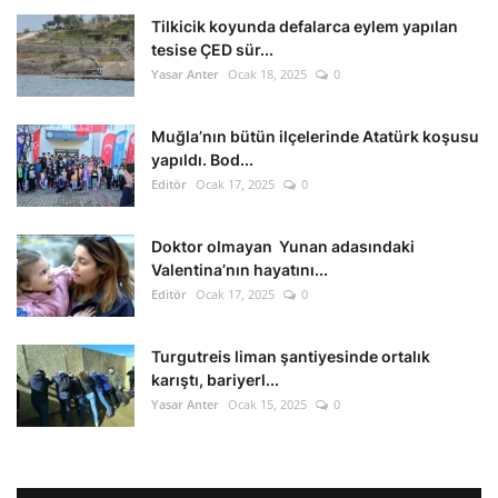
Tilkicik koyunda defalarca eylem yapılan
tesise ÇED sür...
Yasar Anter
Ocak 18, 2025
0
Muğla’nın bütün ilçelerinde Atatürk koşusu
yapıldı. Bod...
Editör
Ocak 17, 2025
0
Doktor olmayan Yunan adasındaki
Valentina’nın hayatını...
Editör
Ocak 17, 2025
0
Turgutreis liman şantiyesinde ortalık
karıştı, bariyerl...
Yasar Anter
Ocak 15, 2025
0