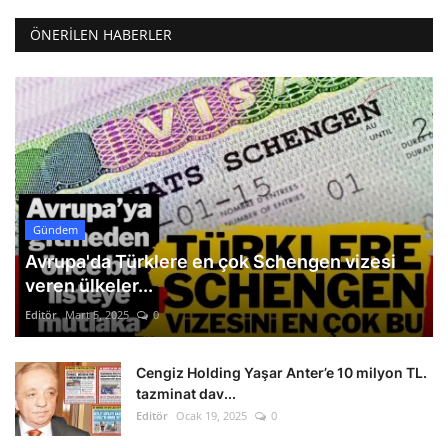
ÖNERILEN HABERLER
Gündem
Avrupa'da Türklere en çok Schengen vizesi
veren ülkeler...
Editör
Mart 5, 2025
0
Cengiz Holding Yaşar Anter’e 10 milyon TL.
tazminat dav...
Editör
Ocak 19, 2025
0