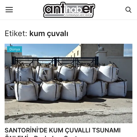
Etiket:
kum çuvalı
Künye
Dünya
Eğitim
Aktüel Magazin
Hakkımızda
İletişim
Asayiş
SANTORİNİ'DE KUM ÇUVALLI TSUNAMI
Çevre