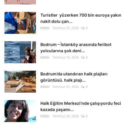
Kültür Sanat Tarih
Turistler yüzerken 700 bin euroya yakın
Sağlık
nakit dolu çan...
Editör
Temmuz 31, 2026
0
Ekonomi
Bodrum – İstanköy arasında feribot
Gündem
yolcularına şok deni...
Editör
Temmuz 16, 2026
0
Dünya
Bodrum’da utandıran halk plajları
görüntüsü. halk plajı...
Editör
Temmuz 31, 2026
0
Halk Eğitim Merkezi'nde çalışıyordu feci
kazada yaşamı...
Editör
Temmuz 24, 2026
0