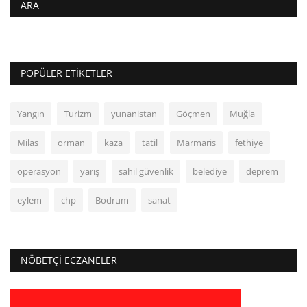
ARA
POPÜLER ETIKETLER
Yangın
Turizm
yunanistan
Göçmen
Muğla
Milas
orman
kaza
tatil
Marmaris
fethiye
operasyon
yarış
sahil güvenlik
belediye
deprem
eylem
chp
Bodrum
sanat
NÖBETÇI ECZANELER