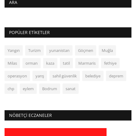
ARA
POPÜLER ETIKETLER
Yangın
Turizm
yunanistan
Göçmen
Muğla
Milas
orman
kaza
tatil
Marmaris
fethiye
operasyon
yarış
sahil güvenlik
belediye
deprem
chp
eylem
Bodrum
sanat
NÖBETÇI ECZANELER