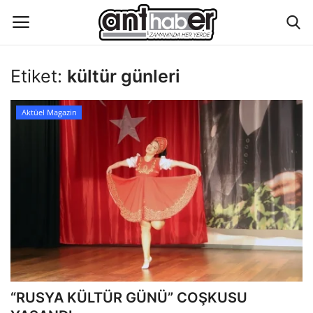
Etiket:
kültür günleri
Künye
Aktüel Magazin
Eğitim
Aktüel Magazin
Hakkımızda
İletişim
Asayiş
“RUSYA KÜLTÜR GÜNÜ” COŞKUSU
Çevre