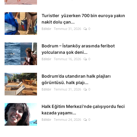
Kültür Sanat Tarih
Turistler yüzerken 700 bin euroya yakın
Sağlık
nakit dolu çan...
Editör
Temmuz 31, 2026
0
Ekonomi
Bodrum – İstanköy arasında feribot
Gündem
yolcularına şok deni...
Editör
Temmuz 16, 2026
0
Dünya
Bodrum’da utandıran halk plajları
görüntüsü. halk plajı...
Editör
Temmuz 31, 2026
0
Halk Eğitim Merkezi'nde çalışıyordu feci
kazada yaşamı...
Editör
Temmuz 24, 2026
0