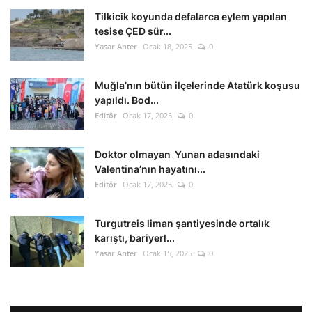
Tilkicik koyunda defalarca eylem yapılan
tesise ÇED sür...
Yasar Anter
Ocak 18, 2025
0
Muğla’nın bütün ilçelerinde Atatürk koşusu
yapıldı. Bod...
Editör
Ocak 17, 2025
0
Doktor olmayan Yunan adasındaki
Valentina’nın hayatını...
Editör
Ocak 17, 2025
0
Turgutreis liman şantiyesinde ortalık
karıştı, bariyerl...
Yasar Anter
Ocak 15, 2025
0