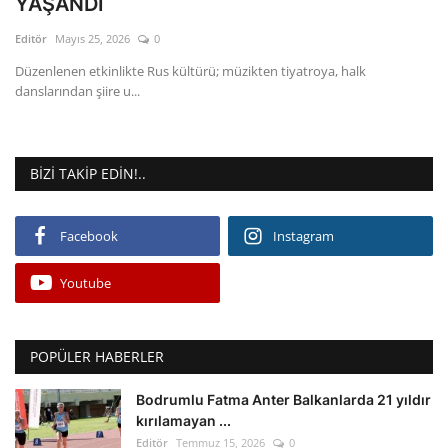
YAŞANDI
Editör
Mayıs 25, 2026
0
Gizlilik Politikası
Düzenlenen etkinlikte Rus kültürü; müzikten tiyatroya, halk
danslarından şiire u...
Reklam ve İşbirliği
Bodrum Trafik Yoğunluk Haritası
BIZI TAKIP EDIN!..
Turizm
Facebook
Instagram
Siyaset
Youtube
Bodrum Nöbetçi Eczaneler
Köşe Yazarları
POPÜLER HABERLER
Spor
Bodrumlu Fatma Anter Balkanlarda 21 yıldır
kırılamayan ...
Editör
Temmuz 15, 2026
0