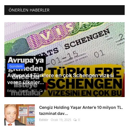
ÖNERILEN HABERLER
Gündem
Avrupa'da Türklere en çok Schengen vizesi
veren ülkeler...
Editör
Mart 5, 2025
0
Cengiz Holding Yaşar Anter’e 10 milyon TL.
tazminat dav...
Editör
Ocak 19, 2025
0