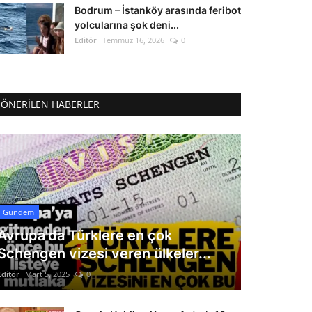
Bodrum – İstanköy arasında feribot
yolcularına şok deni...
Editör
Temmuz 16, 2026
0
ÖNERILEN HABERLER
Gündem
Avrupa'da Türklere en çok
Schengen vizesi veren ülkeler...
Editör
Mart 5, 2025
0