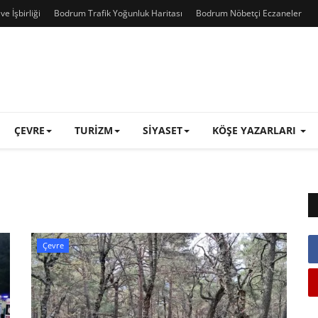
e İşbirliği
Bodrum Trafik Yoğunluk Haritası
Bodrum Nöbetçi Eczaneler
ÇEVRE
TURIZM
SIYASET
KÖŞE YAZARLARI
Çevre