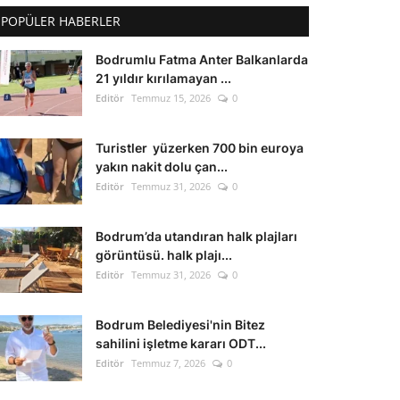
POPÜLER HABERLER
Bodrumlu Fatma Anter Balkanlarda
21 yıldır kırılamayan ...
Editör
Temmuz 15, 2026
0
Turistler yüzerken 700 bin euroya
yakın nakit dolu çan...
Editör
Temmuz 31, 2026
0
Bodrum’da utandıran halk plajları
görüntüsü. halk plajı...
Editör
Temmuz 31, 2026
0
Bodrum Belediyesi'nin Bitez
sahilini işletme kararı ODT...
Editör
Temmuz 7, 2026
0