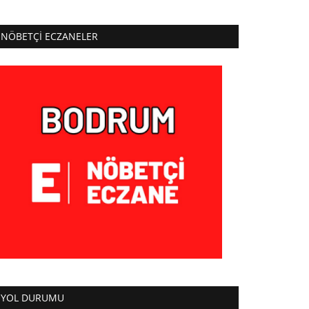
NÖBETÇI ECZANELER
YOL DURUMU