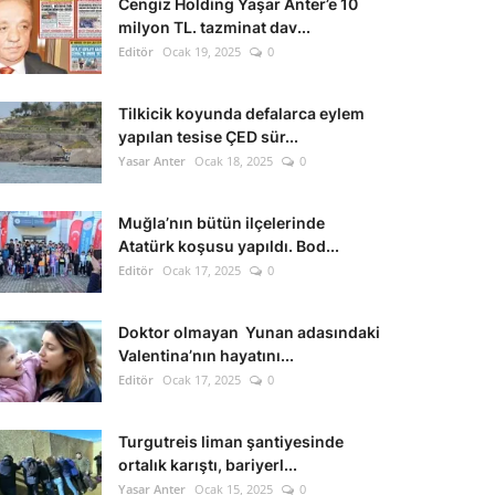
Cengiz Holding Yaşar Anter’e 10
milyon TL. tazminat dav...
Editör
Ocak 19, 2025
0
Tilkicik koyunda defalarca eylem
yapılan tesise ÇED sür...
Yasar Anter
Ocak 18, 2025
0
Muğla’nın bütün ilçelerinde
Atatürk koşusu yapıldı. Bod...
Editör
Ocak 17, 2025
0
Doktor olmayan Yunan adasındaki
Valentina’nın hayatını...
Editör
Ocak 17, 2025
0
Turgutreis liman şantiyesinde
ortalık karıştı, bariyerl...
Yasar Anter
Ocak 15, 2025
0