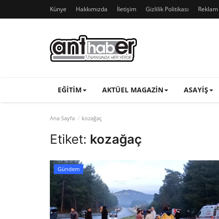
Künye
Hakkımızda
İletişim
Gizlilik Politikası
Reklam v
EĞITIM
AKTÜEL MAGAZIN
ASAYIŞ
Ana Sayfa
kozağaç
Etiket:
kozağaç
Gündem