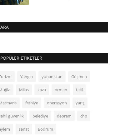
ARA
POPÜLER ETIKETLER
Turizm
Yangın
yunanistan
Göçmen
Muğla
Milas
kaza
orman
tatil
Marmaris
fethiye
operasyon
yarış
sahil güvenlik
belediye
deprem
chp
eylem
sanat
Bodrum