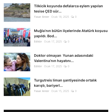
Tilkicik koyunda defalarca eylem yapılan
tesise ÇED sür...
Yasar Anter
Ocak 18, 2025
0
Muğla’nın bütün ilçelerinde Atatürk koşusu
yapıldı. Bod...
Editör
Ocak 17, 2025
0
Doktor olmayan Yunan adasındaki
Valentina’nın hayatını...
Editör
Ocak 17, 2025
0
Turgutreis liman şantiyesinde ortalık
karıştı, bariyerl...
Yasar Anter
Ocak 15, 2025
0