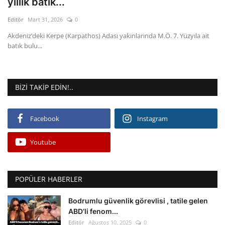
yıllık batık...
Editör
Mart 31, 2026
0
Gizlilik Politikası
Akdeniz’deki Kerpe (Karpathos) Adası yakınlarında M.Ö. 7. Yüzyıla ait
batık bulu...
Reklam ve İşbirliği
Bodrum Trafik Yoğunluk Haritası
BIZI TAKIP EDIN!..
Turizm
Facebook
Instagram
Siyaset
Youtube
Bodrum Nöbetçi Eczaneler
Köşe Yazarları
POPÜLER HABERLER
Spor
Bodrumlu güvenlik görevlisi , tatile gelen
ABD’li fenom...
Editör
Ağustos 10, 2025
0