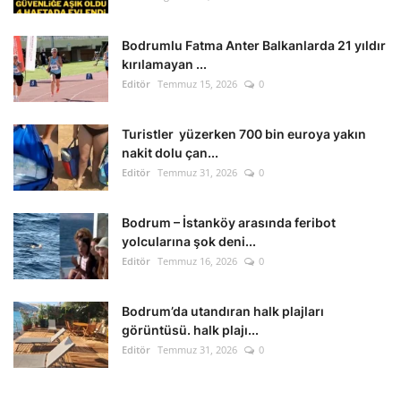
Kültür Sanat Tarih
Bodrumlu Fatma Anter Balkanlarda 21 yıldır
Sağlık
kırılamayan ...
Editör
Temmuz 15, 2026
0
Ekonomi
Turistler yüzerken 700 bin euroya yakın
Gündem
nakit dolu çan...
Editör
Temmuz 31, 2026
0
Dünya
Bodrum – İstanköy arasında feribot
yolcularına şok deni...
Editör
Temmuz 16, 2026
0
Bodrum’da utandıran halk plajları
görüntüsü. halk plajı...
Editör
Temmuz 31, 2026
0