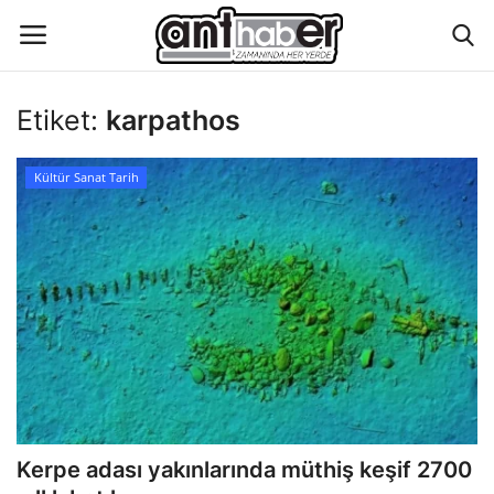
Etiket:
karpathos
Künye
Kültür Sanat Tarih
Eğitim
Aktüel Magazin
Hakkımızda
İletişim
Asayiş
Kerpe adası yakınlarında müthiş keşif 2700
Çevre