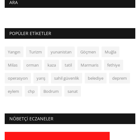
ARA
POPÜLER ETIKETLER
Yangın
Turizm
yunanistan
Göçmen
Muğla
Milas
orman
kaza
tatil
Marmaris
fethiye
operasyon
yarış
sahil güvenlik
belediye
deprem
eylem
chp
Bodrum
sanat
NÖBETÇI ECZANELER