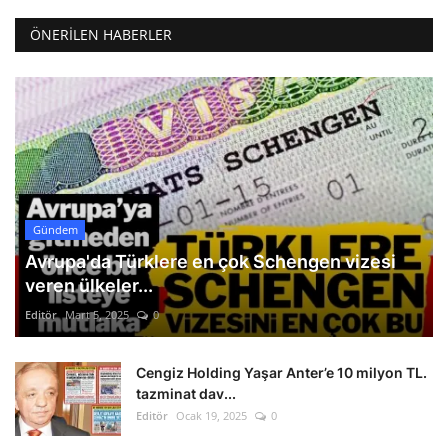
ÖNERILEN HABERLER
Gündem
Avrupa'da Türklere en çok Schengen vizesi
veren ülkeler...
Editör
Mart 5, 2025
0
Cengiz Holding Yaşar Anter’e 10 milyon TL.
tazminat dav...
Editör
Ocak 19, 2025
0