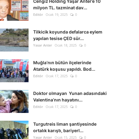
Cengiz Holding Yaşar Anter’e 10
milyon TL. tazminat dav...
Editör
Ocak 19, 2025
0
Tilkicik koyunda defalarca eylem
yapılan tesise ÇED sür...
Yasar Anter
Ocak 18, 2025
0
Muğla’nın bütün ilçelerinde
Atatürk koşusu yapıldı. Bod...
Editör
Ocak 17, 2025
0
Doktor olmayan Yunan adasındaki
Valentina’nın hayatını...
Editör
Ocak 17, 2025
0
Turgutreis liman şantiyesinde
ortalık karıştı, bariyerl...
Yasar Anter
Ocak 15, 2025
0