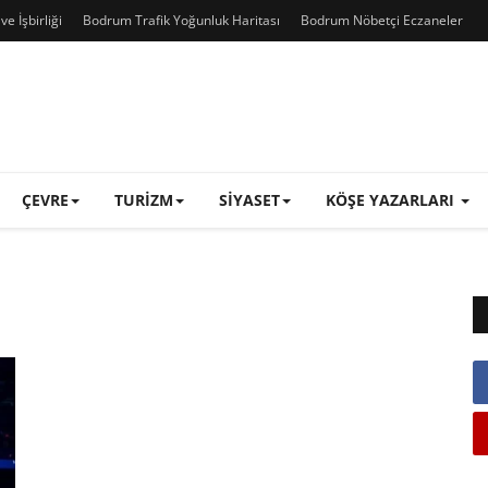
e İşbirliği
Bodrum Trafik Yoğunluk Haritası
Bodrum Nöbetçi Eczaneler
ÇEVRE
TURIZM
SIYASET
KÖŞE YAZARLARI