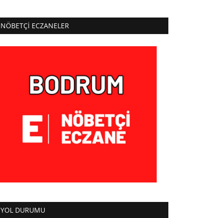
NÖBETÇI ECZANELER
YOL DURUMU