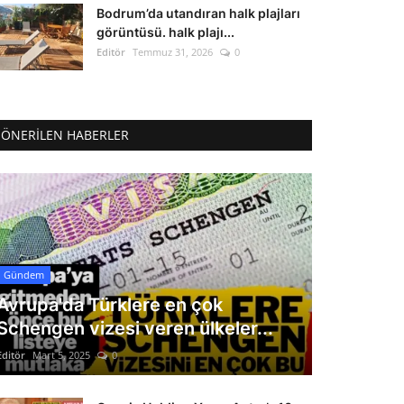
Bodrum’da utandıran halk plajları
görüntüsü. halk plajı...
Editör
Temmuz 31, 2026
0
ÖNERILEN HABERLER
Gündem
Avrupa'da Türklere en çok
Schengen vizesi veren ülkeler...
Editör
Mart 5, 2025
0