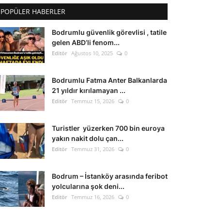
POPÜLER HABERLER
Bodrumlu güvenlik görevlisi , tatile
gelen ABD’li fenom...
Editör
Ağustos 10, 2025
0
Bodrumlu Fatma Anter Balkanlarda
21 yıldır kırılamayan ...
Editör
Temmuz 15, 2026
0
Turistler yüzerken 700 bin euroya
yakın nakit dolu çan...
Editör
Temmuz 31, 2026
0
Bodrum – İstanköy arasında feribot
yolcularına şok deni...
Editör
Temmuz 16, 2026
0