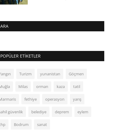
ARA
POPÜLER ETIKETLER
Yangın
Turizm
yunanistan
Göçmen
Muğla
Milas
orman
kaza
tatil
Marmaris
fethiye
operasyon
yarış
sahil güvenlik
belediye
deprem
eylem
chp
Bodrum
sanat