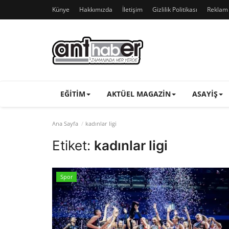
Künye
Hakkımızda
İletişim
Gizlilik Politikası
Reklam v
EĞITIM
AKTÜEL MAGAZIN
ASAYIŞ
Ana Sayfa
kadınlar ligi
Etiket:
kadınlar ligi
Spor