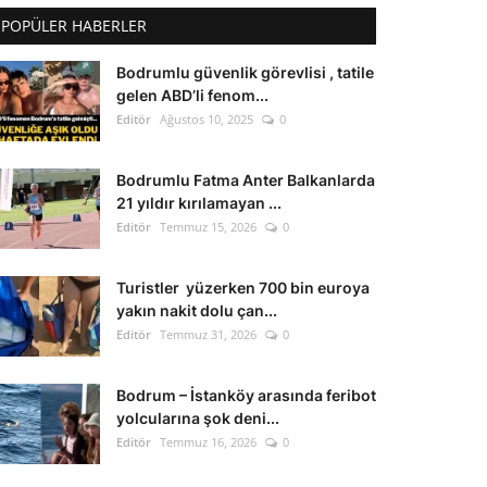
POPÜLER HABERLER
Bodrumlu güvenlik görevlisi , tatile
gelen ABD’li fenom...
Editör
Ağustos 10, 2025
0
Bodrumlu Fatma Anter Balkanlarda
21 yıldır kırılamayan ...
Editör
Temmuz 15, 2026
0
Turistler yüzerken 700 bin euroya
yakın nakit dolu çan...
Editör
Temmuz 31, 2026
0
Bodrum – İstanköy arasında feribot
yolcularına şok deni...
Editör
Temmuz 16, 2026
0