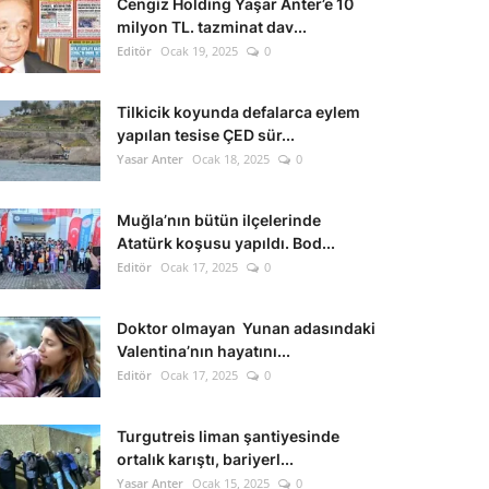
Cengiz Holding Yaşar Anter’e 10
milyon TL. tazminat dav...
Editör
Ocak 19, 2025
0
Tilkicik koyunda defalarca eylem
yapılan tesise ÇED sür...
Yasar Anter
Ocak 18, 2025
0
Muğla’nın bütün ilçelerinde
Atatürk koşusu yapıldı. Bod...
Editör
Ocak 17, 2025
0
Doktor olmayan Yunan adasındaki
Valentina’nın hayatını...
Editör
Ocak 17, 2025
0
Turgutreis liman şantiyesinde
ortalık karıştı, bariyerl...
Yasar Anter
Ocak 15, 2025
0