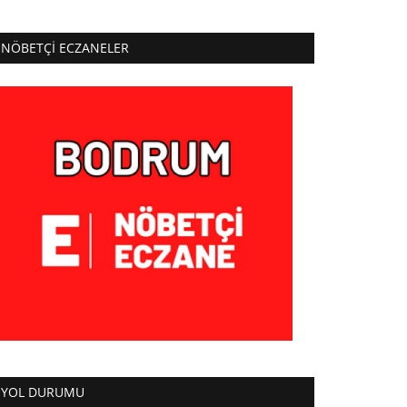
NÖBETÇI ECZANELER
YOL DURUMU