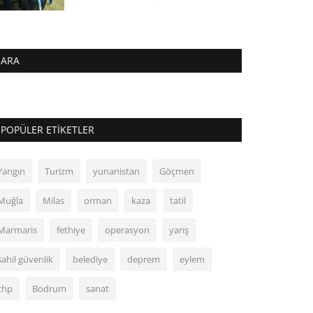
ARA
POPÜLER ETIKETLER
Yangın
Turizm
yunanistan
Göçmen
Muğla
Milas
orman
kaza
tatil
Marmaris
fethiye
operasyon
yarış
sahil güvenlik
belediye
deprem
eylem
chp
Bodrum
sanat