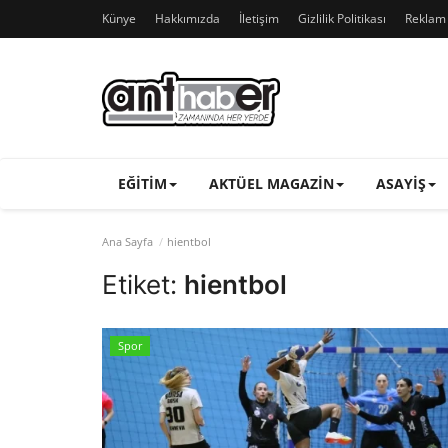
Künye
Hakkımızda
İletişim
Gizlilik Politikası
Reklam v
EĞITIM
AKTÜEL MAGAZIN
ASAYIŞ
Ana Sayfa
hientbol
Etiket:
hientbol
Spor