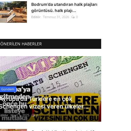
Bodrum’da utandıran halk plajları
görüntüsü. halk plajı...
Editör
Temmuz 31, 2026
0
ÖNERILEN HABERLER
Gündem
Avrupa'da Türklere en çok
Schengen vizesi veren ülkeler...
Editör
Mart 5, 2025
0