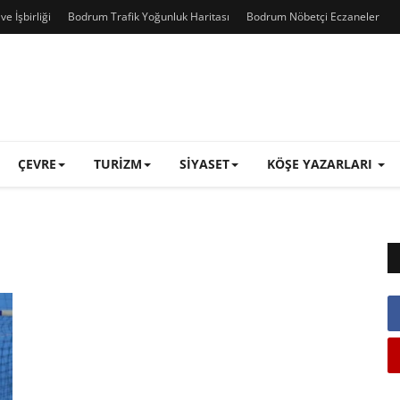
e İşbirliği
Bodrum Trafik Yoğunluk Haritası
Bodrum Nöbetçi Eczaneler
ÇEVRE
TURIZM
SIYASET
KÖŞE YAZARLARI