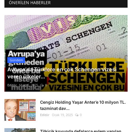
ÖNERILEN HABERLER
Gündem
Avrupa'da Türklere en çok Schengen vizesi
veren ülkeler...
Editör
Mart 5, 2025
0
Cengiz Holding Yaşar Anter’e 10 milyon TL.
tazminat dav...
Editör
Ocak 19, 2025
0
Tilkicik koyunda defalarca eylem yapılan