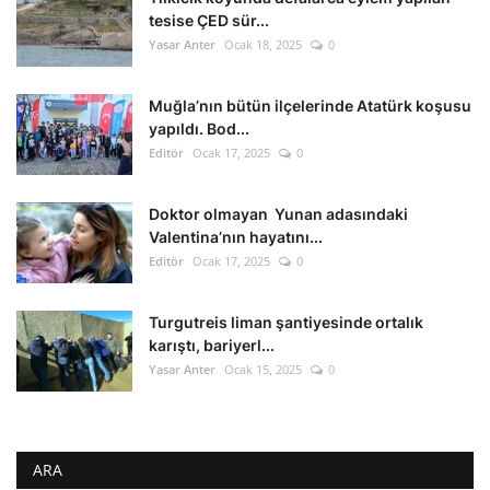
tesise ÇED sür...
Yasar Anter
Ocak 18, 2025
0
Muğla’nın bütün ilçelerinde Atatürk koşusu
yapıldı. Bod...
Editör
Ocak 17, 2025
0
Doktor olmayan Yunan adasındaki
Valentina’nın hayatını...
Editör
Ocak 17, 2025
0
Turgutreis liman şantiyesinde ortalık
karıştı, bariyerl...
Yasar Anter
Ocak 15, 2025
0
ARA