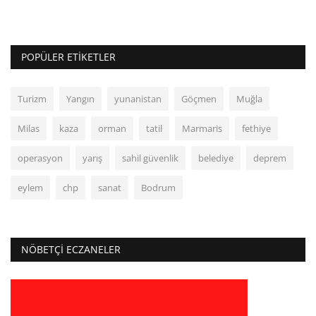
POPÜLER ETIKETLER
Turizm
Yangın
yunanistan
Göçmen
Muğla
Milas
kaza
orman
tatil
Marmaris
fethiye
operasyon
yarış
sahil güvenlik
belediye
deprem
eylem
chp
sanat
Bodrum
NÖBETÇI ECZANELER