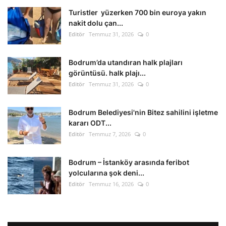
Kültür Sanat Tarih
Turistler yüzerken 700 bin euroya yakın
nakit dolu çan...
Sağlık
Editör
Temmuz 31, 2026
0
Ekonomi
Bodrum’da utandıran halk plajları
görüntüsü. halk plajı...
Gündem
Editör
Temmuz 31, 2026
0
Dünya
Bodrum Belediyesi'nin Bitez sahilini işletme
kararı ODT...
Editör
Temmuz 7, 2026
0
Bodrum – İstanköy arasında feribot
yolcularına şok deni...
Editör
Temmuz 16, 2026
0