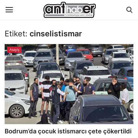
Etiket:
cinselistismar
Künye
Asayiş
Eğitim
Aktüel Magazin
Hakkımızda
İletişim
Asayiş
Bodrum’da çocuk istismarcı çete çökertildi
Çevre