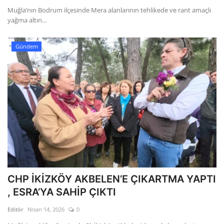
Muğla’nın Bodrum ilçesinde Mera alanlarının tehlikede ve rant amaçlı
yağma altın...
Gündem
CHP İKİZKÖY AKBELEN’E ÇIKARTMA YAPTI
, ESRA’YA SAHİP ÇIKTI
Editör
Nisan 14, 2026
0