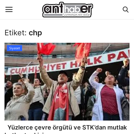
Etiket:
chp
Künye
Siyaset
Eğitim
Aktüel Magazin
Hakkımızda
İletişim
Asayiş
Yüzlerce çevre örgütü ve STK’dan mutlak
Çevre