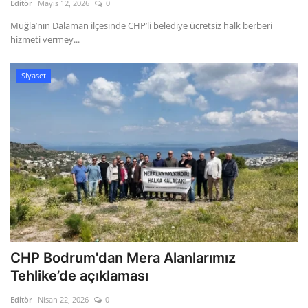
Editör
Mayıs 12, 2026
0
Muğla’nın Dalaman ilçesinde CHP’li belediye ücretsiz halk berberi
hizmeti vermey...
Siyaset
CHP Bodrum'dan Mera Alanlarımız
Tehlike’de açıklaması
Editör
Nisan 22, 2026
0