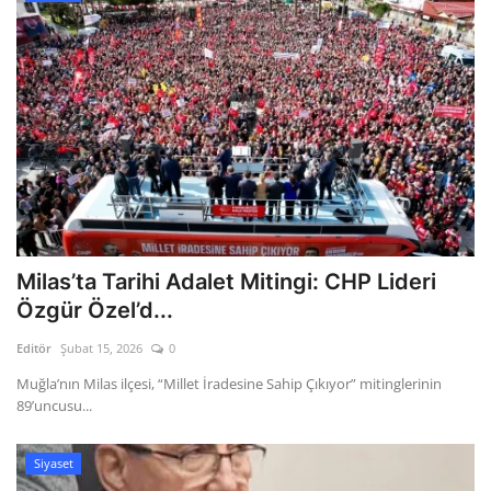
Milas’ta Tarihi Adalet Mitingi: CHP Lideri
Özgür Özel’d...
Editör
Şubat 15, 2026
0
Muğla’nın Milas ilçesi, “Millet İradesine Sahip Çıkıyor” mitinglerinin
89’uncusu...
Siyaset