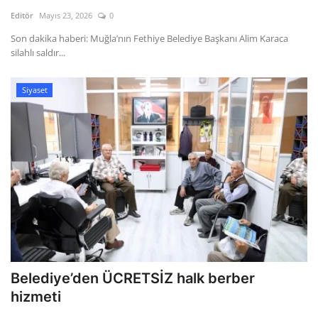
Kültür Sanat Tarih
Editör
Mayıs 23, 2026
0
Sağlık
Son dakika haberi: Muğla’nın Fethiye Belediye Başkanı Alim Karaca
silahlı saldır...
Ekonomi
Siyaset
Gündem
Dünya
Belediye’den ÜCRETSİZ halk berber
hizmeti