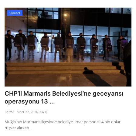
Siyaset
CHP’li Marmaris Belediyesi’ne geceyarısı
operasyonu 13 ...
Editör
Mart 27, 2026
0
Muğla’nın Marmaris ilçesinde belediye imar personeli 4 bin dolar
rüşvet alırken...