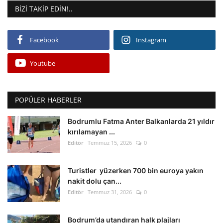
BIZI TAKIP EDIN!..
Facebook
Instagram
Youtube
POPÜLER HABERLER
Bodrumlu Fatma Anter Balkanlarda 21 yıldır
kırılamayan ...
Editör
Temmuz 15, 2026
0
Turistler yüzerken 700 bin euroya yakın
nakit dolu çan...
Editör
Temmuz 31, 2026
0
Bodrum’da utandıran halk plajları