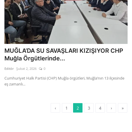
MUĞLA’DA SU SAVAŞLARI KIZIŞIYOR CHP
Muğla Örgütlerinde...
Editör
Şubat 2, 2026
0
Cumhuriyet Halk Partisi (CHP) Muğla örgütleri, Muğla’nın 13 ilçesinde
eş zamanlı...
‹
1
2
3
4
›
»