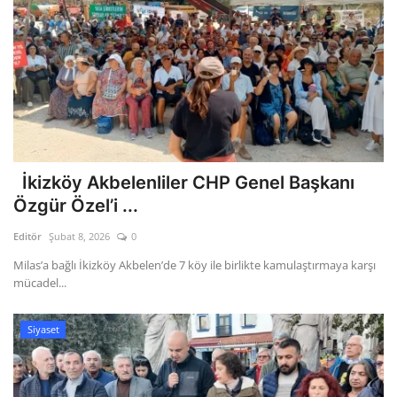
İkizköy Akbelenliler CHP Genel Başkanı
Özgür Özel’i ...
Editör
Şubat 8, 2026
0
Milas’a bağlı İkizköy Akbelen’de 7 köy ile birlikte kamulaştırmaya karşı
mücadel...
Siyaset