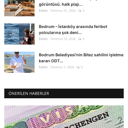
görüntüsü. halk plajı...
Editör
Temmuz 31, 2026
0
Bodrum – İstanköy arasında feribot
yolcularına şok deni...
Editör
Temmuz 16, 2026
0
Bodrum Belediyesi'nin Bitez sahilini işletme
kararı ODT...
Editör
Temmuz 7, 2026
0
ÖNERILEN HABERLER