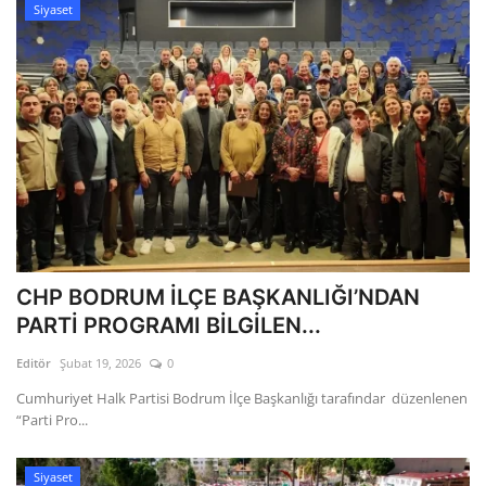
Siyaset
CHP BODRUM İLÇE BAŞKANLIĞI’NDAN
PARTİ PROGRAMI BİLGİLEN...
Editör
Şubat 19, 2026
0
Cumhuriyet Halk Partisi Bodrum İlçe Başkanlığı tarafındar düzenlenen
“Parti Pro...
Siyaset