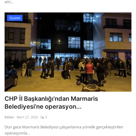
etti…
Siyaset
CHP İl Başkanlığı’ndan Marmaris
Belediyesi’ne operasyon...
Editör
Mart 27, 2026
0
​Dün gece Marmaris Belediyesi çalışanlarına yönelik gerçekleştirilen
operasyonla...