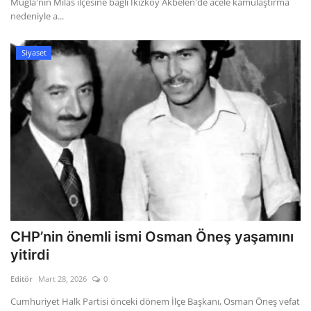
Muğla'nın Milas ilçesine bağlı İkizköy Akbelen'de acele kamulaştırma
nedeniyle a...
Siyaset
CHP’nin önemli ismi Osman Öneş yaşamını
yitirdi
Editör
Mart 28, 2026
0
Cumhuriyet Halk Partisi önceki dönem İlçe Başkanı, Osman Öneş vefat