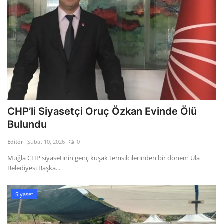
CHP’li Siyasetçi Oruç Özkan Evinde Ölü
Bulundu
Editör
Şubat 10, 2026
0
Muğla CHP siyasetinin genç kuşak temsilcilerinden bir dönem Ula
Belediyesi Başka...
Siyaset