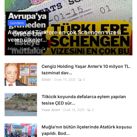
Gündem
Avrupa'da Türklere en çok Schengen vizesi
veren ülkeler...
Editör
Mart 5, 2025
0
Cengiz Holding Yaşar Anter’e 10 milyon TL.
tazminat dav...
Editör
Ocak 19, 2025
0
Tilkicik koyunda defalarca eylem yapılan
tesise ÇED sür...
Yasar Anter
Ocak 18, 2025
0
Muğla’nın bütün ilçelerinde Atatürk koşusu
yapıldı. Bod...