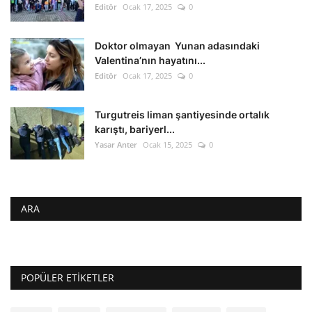
Editör
Ocak 17, 2025
0
Doktor olmayan Yunan adasındaki
Valentina’nın hayatını...
Editör
Ocak 17, 2025
0
Turgutreis liman şantiyesinde ortalık
karıştı, bariyerl...
Yasar Anter
Ocak 15, 2025
0
ARA
POPÜLER ETIKETLER