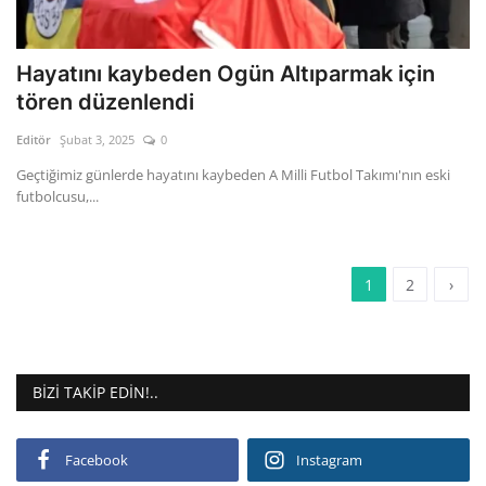
Hayatını kaybeden Ogün Altıparmak için
tören düzenlendi
Editör
Şubat 3, 2025
0
Geçtiğimiz günlerde hayatını kaybeden A Milli Futbol Takımı'nın eski
futbolcusu,...
1
2
›
BIZI TAKIP EDIN!..
Facebook
Instagram