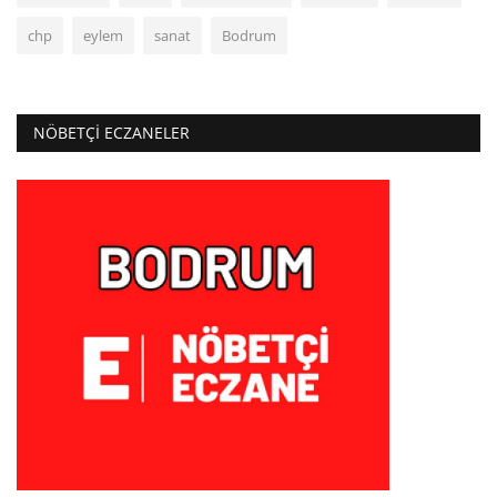
chp
eylem
sanat
Bodrum
NÖBETÇI ECZANELER