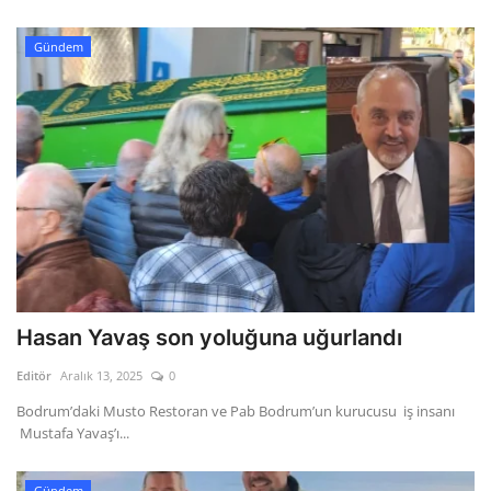
Gündem
Hasan Yavaş son yoluğuna uğurlandı
Editör
Aralık 13, 2025
0
Bodrum’daki Musto Restoran ve Pab Bodrum’un kurucusu iş insanı
Mustafa Yavaş’ı...
Gündem