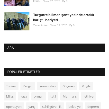
Editör
Ocak 17, 2025
0
Turgutreis liman şantiyesinde ortalık
karıştı, bariyerl...
Yasar Anter
Ocak 15, 2025
0
ARA
POPÜLER ETIKETLER
Turizm
Yangın
yunanistan
Göçmen
Muğla
Milas
kaza
orman
tatil
Marmaris
fethiye
operasyon
yarış
sahil güvenlik
belediye
deprem