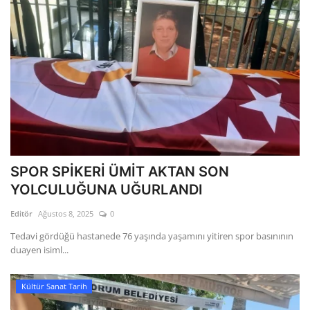
SPOR SPİKERİ ÜMİT AKTAN SON
YOLCULUĞUNA UĞURLANDI
Editör
Ağustos 8, 2025
0
Tedavi gördüğü hastanede 76 yaşında yaşamını yitiren spor basınının
duayen isiml...
Kültür Sanat Tarih