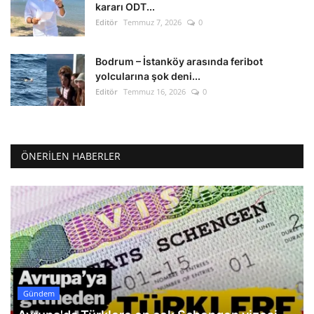
kararı ODT...
Editör
Temmuz 7, 2026
0
Bodrum – İstanköy arasında feribot
yolcularına şok deni...
Editör
Temmuz 16, 2026
0
ÖNERILEN HABERLER
Gündem