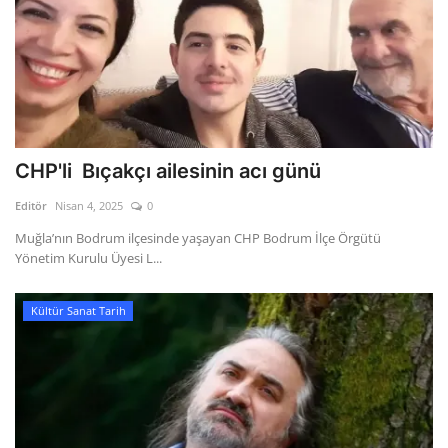
CHP'li Bıçakçı ailesinin acı günü
Editör
Nisan 4, 2025
0
Muğla’nın Bodrum ilçesinde yaşayan CHP Bodrum İlçe Örgütü
Yönetim Kurulu Üyesi L...
Kültür Sanat Tarih