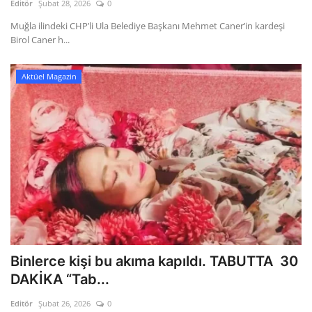
Editör
Şubat 28, 2026
0
Muğla ilindeki CHP’li Ula Belediye Başkanı Mehmet Caner’in kardeşi
Birol Caner h...
Aktüel Magazin
Binlerce kişi bu akıma kapıldı. TABUTTA 30
DAKİKA “Tab...
Editör
Şubat 26, 2026
0