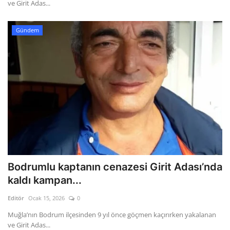
ve Girit Adas...
Gündem
Bodrumlu kaptanın cenazesi Girit Adası’nda
kaldı kampan...
Editör
Ocak 15, 2026
0
Muğla’nın Bodrum ilçesinden 9 yıl önce göçmen kaçırırken yakalanan
ve Girit Adas...