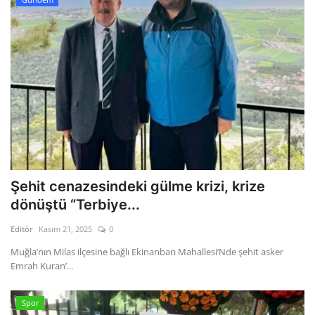
Şehit cenazesindeki gülme krizi, krize
dönüştü “Terbiye...
Editör
Kasım 21, 2025
0
Muğla’nın Milas ilçesine bağlı Ekinanbarı Mahallesi’Nde şehit asker
Emrah Kuran’...
Spor