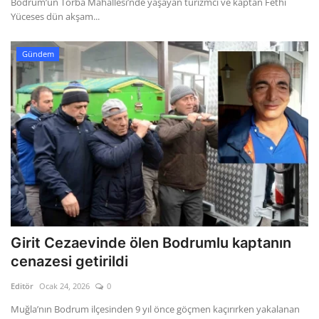
Bodrum’un Torba Mahallesi’nde yaşayan turizmci ve kaptan Fethi
Yüceses dün akşam...
Gündem
Girit Cezaevinde ölen Bodrumlu kaptanın
cenazesi getirildi
Editör
Ocak 24, 2026
0
Muğla’nın Bodrum ilçesinden 9 yıl önce göçmen kaçırırken yakalanan