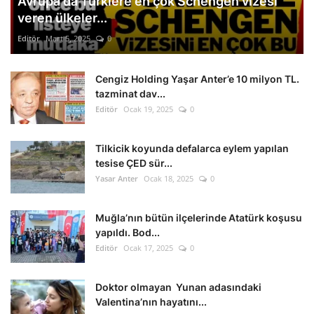
Avrupa'da Türklere en çok Schengen vizesi
veren ülkeler...
Editör
Mart 5, 2025
0
Cengiz Holding Yaşar Anter’e 10 milyon TL.
tazminat dav...
Editör
Ocak 19, 2025
0
Tilkicik koyunda defalarca eylem yapılan
tesise ÇED sür...
Yasar Anter
Ocak 18, 2025
0
Muğla’nın bütün ilçelerinde Atatürk koşusu
yapıldı. Bod...
Editör
Ocak 17, 2025
0
Doktor olmayan Yunan adasındaki
Valentina’nın hayatını...