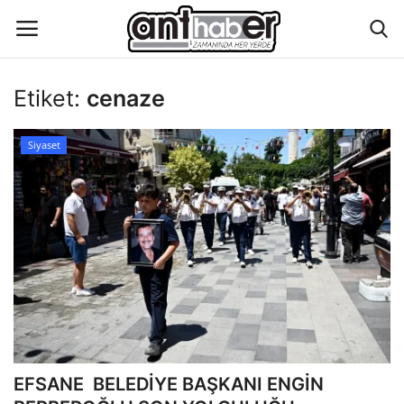
Etiket:
cenaze
Künye
Siyaset
Eğitim
Aktüel Magazin
Hakkımızda
İletişim
Asayiş
EFSANE BELEDİYE BAŞKANI ENGİN
Çevre