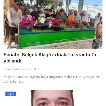
Sanatçı Selçuk Alagöz dualarla İstanbul’a
yollandı
Editör
Ağustos 6, 2025
0
Muğla’nın Bodrum ilçesine bağlı Turgutreis Mahallesi’Nde yaşayan ve
dün sabah sa...
Sağlık