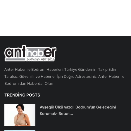
Anter Haber ile Bodrum Haberleri, Türkiye Gündemini Takip Edin
Tarafsız, Güvenilir ve Haberler İçin Doğru Adrestesiniz. Anter Haber ile
Bodrum'dan Haberdar Olun
TRENDING POSTS
Ayşegül Ülkü yazdı: Bodrum’un Geleceğini
Korumak- Beton...