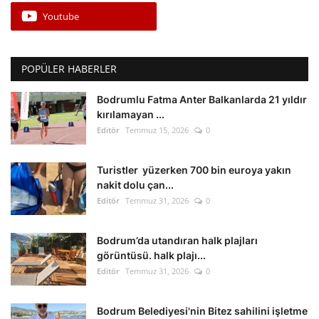
Youtube
POPÜLER HABERLER
Bodrumlu Fatma Anter Balkanlarda 21 yıldır
kırılamayan ...
Editör
Temmuz 15, 2026
0
Turistler yüzerken 700 bin euroya yakın
nakit dolu çan...
Editör
Temmuz 31, 2026
0
Bodrum’da utandıran halk plajları
görüntüsü. halk plajı...
Editör
Temmuz 31, 2026
0
Bodrum Belediyesi'nin Bitez sahilini işletme