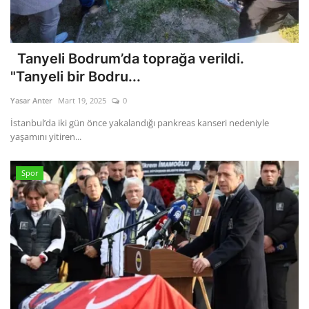
Tanyeli Bodrum’da toprağa verildi.
"Tanyeli bir Bodru...
Yasar Anter
Mart 19, 2025
0
İstanbul’da iki gün önce yakalandığı pankreas kanseri nedeniyle
yaşamını yitiren...
Spor