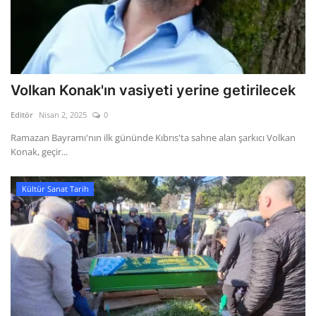
Volkan Konak'ın vasiyeti yerine getirilecek
Editör
Nisan 2, 2025
0
Ramazan Bayramı'nın ilk gününde Kıbrıs'ta sahne alan şarkıcı Volkan
Konak, geçir...
Kültür Sanat Tarih