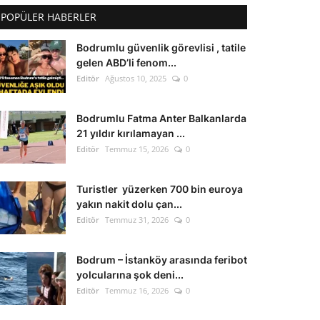
POPÜLER HABERLER
Bodrumlu güvenlik görevlisi , tatile
gelen ABD’li fenom...
Editör
Ağustos 10, 2025
0
Bodrumlu Fatma Anter Balkanlarda
21 yıldır kırılamayan ...
Editör
Temmuz 15, 2026
0
Turistler yüzerken 700 bin euroya
yakın nakit dolu çan...
Editör
Temmuz 31, 2026
0
Bodrum – İstanköy arasında feribot
yolcularına şok deni...
Editör
Temmuz 16, 2026
0