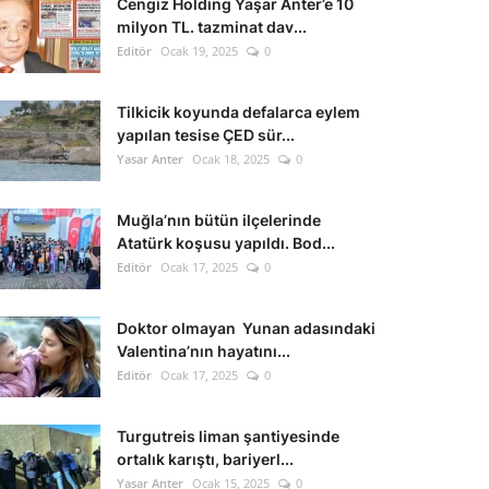
Cengiz Holding Yaşar Anter’e 10
milyon TL. tazminat dav...
Editör
Ocak 19, 2025
0
Tilkicik koyunda defalarca eylem
yapılan tesise ÇED sür...
Yasar Anter
Ocak 18, 2025
0
Muğla’nın bütün ilçelerinde
Atatürk koşusu yapıldı. Bod...
Editör
Ocak 17, 2025
0
Doktor olmayan Yunan adasındaki
Valentina’nın hayatını...
Editör
Ocak 17, 2025
0
Turgutreis liman şantiyesinde
ortalık karıştı, bariyerl...
Yasar Anter
Ocak 15, 2025
0