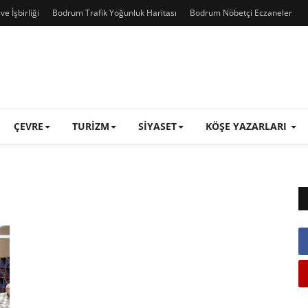
e İşbirliği
Bodrum Trafik Yoğunluk Haritası
Bodrum Nöbetçi Eczaneler
ÇEVRE
TURIZM
SIYASET
KÖŞE YAZARLARI