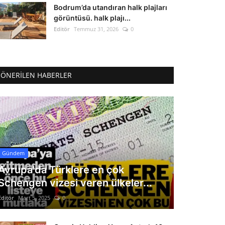
Bodrum’da utandıran halk plajları
görüntüsü. halk plajı...
Editör
Temmuz 31, 2026
0
ÖNERILEN HABERLER
Gündem
Avrupa'da Türklere en çok
Schengen vizesi veren ülkeler...
Editör
Mart 5, 2025
0