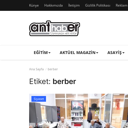
Künye
Hakkımızda
İletişim
Gizlilik Politikası
Reklam v
EĞITIM
AKTÜEL MAGAZIN
ASAYIŞ
Ana Sayfa
berber
Etiket:
berber
Siyaset