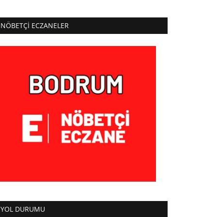
NÖBETÇI ECZANELER
YOL DURUMU