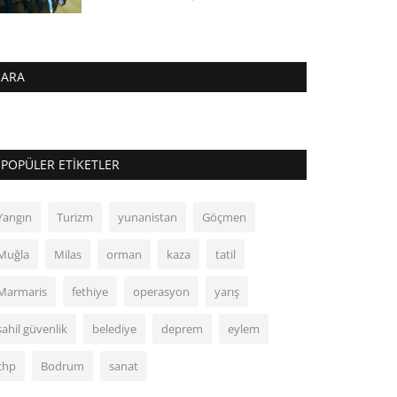
ARA
POPÜLER ETIKETLER
Yangın
Turizm
yunanistan
Göçmen
Muğla
Milas
orman
kaza
tatil
Marmaris
fethiye
operasyon
yarış
sahil güvenlik
belediye
deprem
eylem
chp
Bodrum
sanat