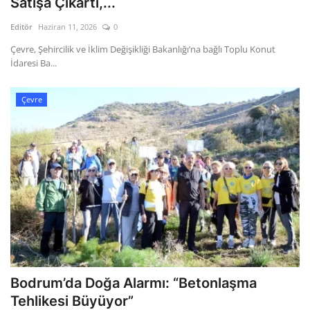
Satışa Çıkartı,...
Editör
Haziran 11, 2026
0
Gizlilik Politikası
Çevre, Şehircilik ve İklim Değişikliği Bakanlığı’na bağlı Toplu Konut
İdaresi Ba...
Reklam ve İşbirliği
Bodrum Trafik Yoğunluk Haritası
Çevre
Turizm
Siyaset
Bodrum Nöbetçi Eczaneler
Köşe Yazarları
Spor
Bodrum’da Doğa Alarmı: “Betonlaşma
Tehlikesi Büyüyor”