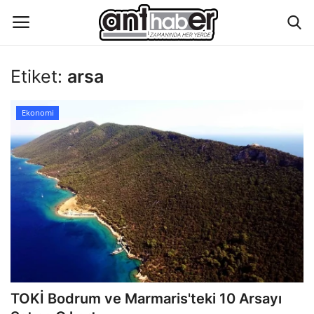
Etiket:
arsa
Künye
Ekonomi
Eğitim
Aktüel Magazin
Hakkımızda
İletişim
Asayiş
TOKİ Bodrum ve Marmaris'teki 10 Arsayı
Çevre