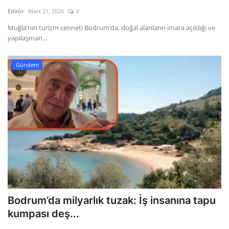
Kültür Sanat Tarih
Editör
Mart 21, 2026
0
Sağlık
Muğla’nın turizm cenneti Bodrum’da, doğal alanların imara açıldığı ve
yapılaşman...
Ekonomi
Gündem
Gündem
Dünya
Bodrum’da milyarlık tuzak: İş insanına tapu
kumpası deş...