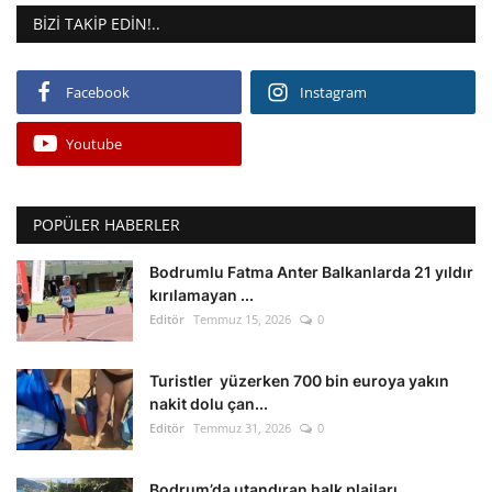
BIZI TAKIP EDIN!..
Facebook
Instagram
Youtube
POPÜLER HABERLER
Bodrumlu Fatma Anter Balkanlarda 21 yıldır
kırılamayan ...
Editör
Temmuz 15, 2026
0
Turistler yüzerken 700 bin euroya yakın
nakit dolu çan...
Editör
Temmuz 31, 2026
0
Bodrum’da utandıran halk plajları