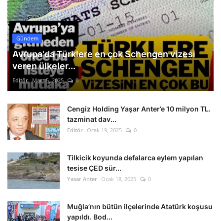
Gündem
Avrupa'da Türklere en çok Schengen vizesi
veren ülkeler...
Editör
Mart 5, 2025
0
Cengiz Holding Yaşar Anter’e 10 milyon TL.
tazminat dav...
Editör
Ocak 19, 2025
0
Tilkicik koyunda defalarca eylem yapılan
tesise ÇED sür...
Yasar Anter
Ocak 18, 2025
0
Muğla’nın bütün ilçelerinde Atatürk koşusu
yapıldı. Bod...