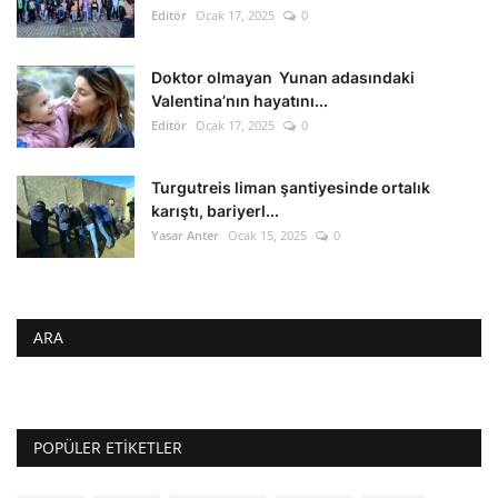
Editör
Ocak 17, 2025
0
Doktor olmayan Yunan adasındaki
Valentina’nın hayatını...
Editör
Ocak 17, 2025
0
Turgutreis liman şantiyesinde ortalık
karıştı, bariyerl...
Yasar Anter
Ocak 15, 2025
0
ARA
POPÜLER ETIKETLER