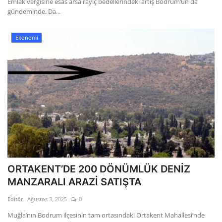
Emlak vergisine esas arsa rayiç bedellerindeki artış Bodrum’un da
gündeminde. Da...
Ekonomi
ORTAKENT’DE 200 DÖNÜMLÜK DENİZ
MANZARALI ARAZİ SATIŞTA
Editör
Ağustos 3, 2025
0
Muğla’nın Bodrum ilçesinin tam ortasındaki Ortakent Mahallesi’nde