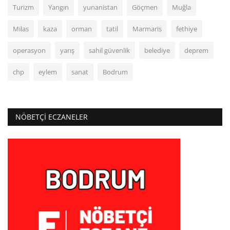
Turizm
Yangın
yunanistan
Göçmen
Muğla
Milas
kaza
orman
tatil
Marmaris
fethiye
operasyon
yarış
sahil güvenlik
belediye
deprem
chp
eylem
sanat
Bodrum
NÖBETÇI ECZANELER