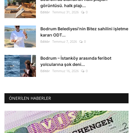
görüntüsü. halk plajı...
Editör
Temmuz 31, 2026
0
Bodrum Belediyesi'nin Bitez sahilini işletme
kararı ODT...
Editör
Temmuz 7, 2026
0
Bodrum – İstanköy arasında feribot
yolcularına şok deni...
Editör
Temmuz 16, 2026
0
ÖNERILEN HABERLER