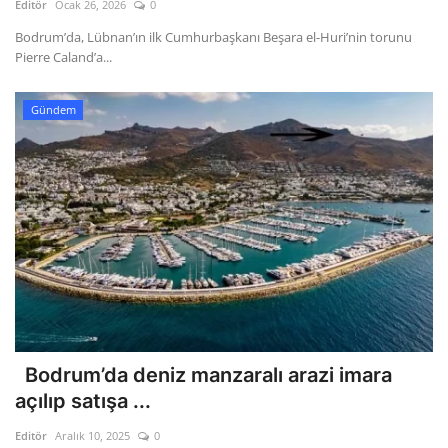
Editör
Ocak 26, 2026
0
Bodrum’da, Lübnan’ın ilk Cumhurbaşkanı Beşara el-Huri’nin torunu
Pierre Caland’a...
Gündem
Bodrum’da deniz manzaralı arazi imara
açılıp satışa ...
Editör
Aralık 10, 2025
0