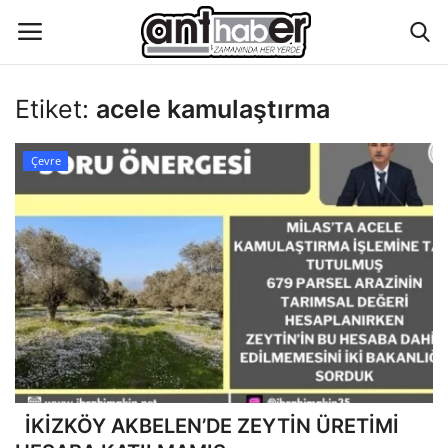
Etiket:
acele kamulaştırma
Künye
Çevre
Eğitim
Aktüel Magazin
Hakkımızda
İletişim
Asayiş
İKİZKÖY AKBELEN’DE ZEYTİN ÜRETİMİ
Çevre