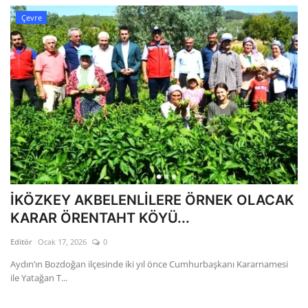
Çevre
İKÖZKEY AKBELENLİLERE ÖRNEK OLACAK
KARAR ÖRENTAHT KÖYÜ...
Editör
Ocak 17, 2026
0
Aydın’ın Bozdoğan ilçesinde iki yıl önce Cumhurbaşkanı Kararnamesi
ile Yatağan T...