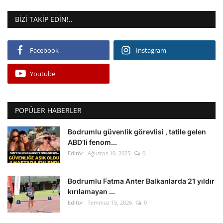
BIZI TAKIP EDIN!..
Facebook
Instagram
Youtube
POPÜLER HABERLER
Bodrumlu güvenlik görevlisi , tatile gelen
ABD’li fenom...
Editör
Ağustos 10, 2025
0
Bodrumlu Fatma Anter Balkanlarda 21 yıldır
kırılamayan ...
Editör
Temmuz 15, 2026
0