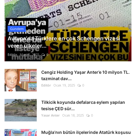
Gündem
Avrupa'da Türklere en çok Schengen vizesi
veren ülkeler...
Editör
Mart 5, 2025
0
Cengiz Holding Yaşar Anter’e 10 milyon TL.
tazminat dav...
Editör
Ocak 19, 2025
0
Tilkicik koyunda defalarca eylem yapılan
tesise ÇED sür...
Yasar Anter
Ocak 18, 2025
0
Muğla’nın bütün ilçelerinde Atatürk koşusu