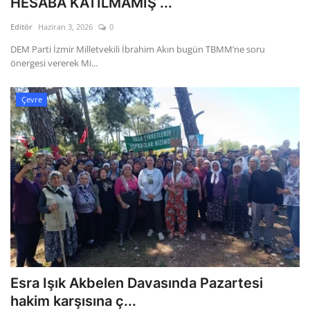
HESABA KATILMAMIŞ ...
Editör
Haziran 3, 2026
0
Gizlilik Politikası
DEM Parti İzmir Milletvekili İbrahim Akın bugün TBMM’ne soru
önergesi vererek Mi...
Reklam ve İşbirliği
Bodrum Trafik Yoğunluk Haritası
Çevre
Turizm
Siyaset
Bodrum Nöbetçi Eczaneler
Köşe Yazarları
Spor
Esra Işık Akbelen Davasında Pazartesi
hakim karşısına ç...