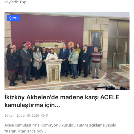
söyledi:”Top...
Çevre
İkizköy Akbelen'de madene karşı ACELE
kamulaştırma için...
Editör
Şubat 19, 2026
0
Acele Kamulaştırma Komisyonu kuruldu TBMM açıklama yapıldı
“Karanlıktan anca böy...