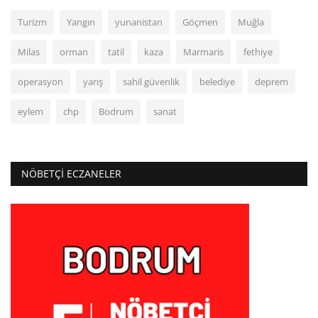
Turizm
Yangın
yunanistan
Göçmen
Muğla
Milas
orman
tatil
kaza
Marmaris
fethiye
operasyon
yarış
sahil güvenlik
belediye
deprem
eylem
chp
Bodrum
sanat
NÖBETÇI ECZANELER