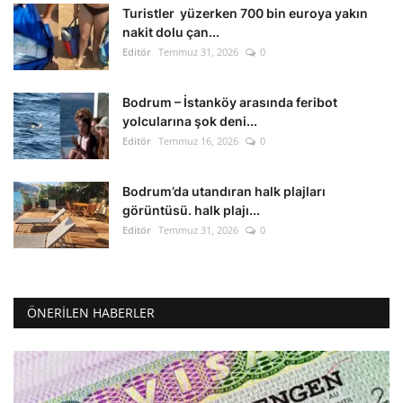
Turistler yüzerken 700 bin euroya yakın
nakit dolu çan...
Editör
Temmuz 31, 2026
0
Bodrum – İstanköy arasında feribot
yolcularına şok deni...
Editör
Temmuz 16, 2026
0
Bodrum’da utandıran halk plajları
görüntüsü. halk plajı...
Editör
Temmuz 31, 2026
0
ÖNERILEN HABERLER