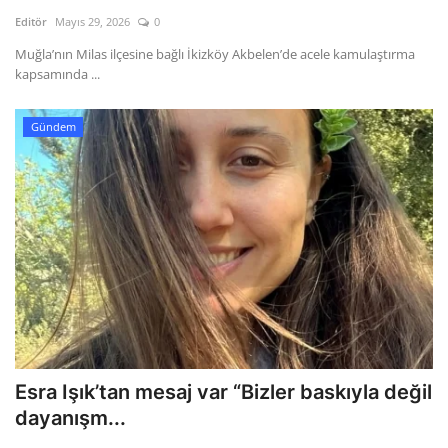
Kültür Sanat Tarih
Editör
Mayıs 29, 2026
0
Sağlık
Muğla’nın Milas ilçesine bağlı İkizköy Akbelen’de acele kamulaştırma
kapsamında ...
Ekonomi
Gündem
Gündem
Dünya
Esra Işık’tan mesaj var “Bizler baskıyla değil
dayanışm...