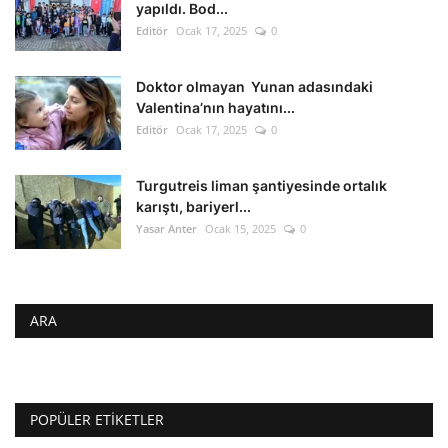
yapıldı. Bod...
Editör
Ocak 17, 2025
0
Doktor olmayan Yunan adasındaki
Valentina’nın hayatını...
Editör
Ocak 17, 2025
0
Turgutreis liman şantiyesinde ortalık
karıştı, bariyerl...
Yasar Anter
Ocak 15, 2025
0
ARA
POPÜLER ETIKETLER