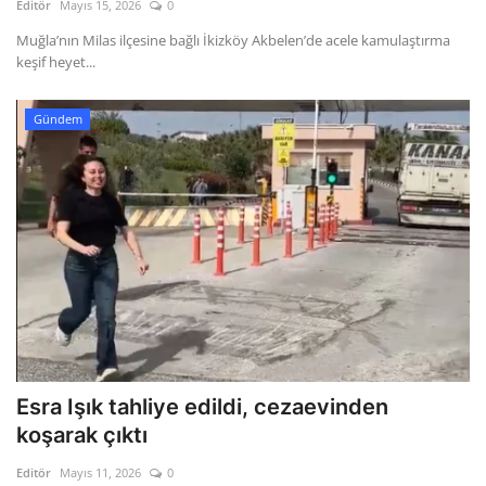
Editör
Mayıs 15, 2026
0
Muğla’nın Milas ilçesine bağlı İkizköy Akbelen’de acele kamulaştırma
keşif heyet...
Gündem
Esra Işık tahliye edildi, cezaevinden
koşarak çıktı
Editör
Mayıs 11, 2026
0