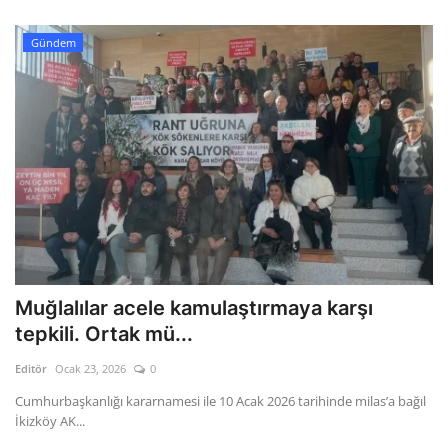
Gündem
Muğlalılar acele kamulaştırmaya karşı
tepkili. Ortak mü...
Editör
Ocak 23, 2026
0
Cumhurbaşkanlığı kararnamesi ile 10 Acak 2026 tarihinde milas’a bağıl
İkizköy AK...