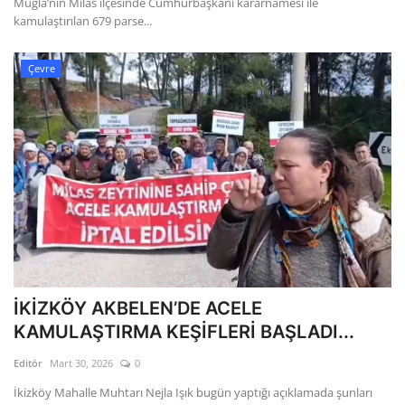
Muğla’nın Milas ilçesinde Cumhurbaşkanı kararnamesi ile
kamulaştırılan 679 parse...
Çevre
İKİZKÖY AKBELEN’DE ACELE
KAMULAŞTIRMA KEŞİFLERİ BAŞLADI...
Editör
Mart 30, 2026
0
İkizköy Mahalle Muhtarı Nejla Işık bugün yaptığı açıklamada şunları