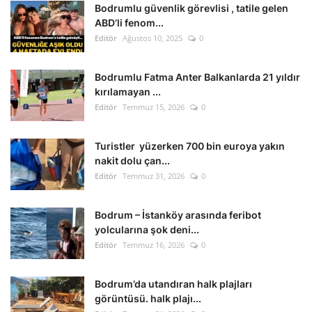
Bodrumlu güvenlik görevlisi , tatile gelen
ABD’li fenom...
Editör
Ağustos 10, 2025
0
Bodrumlu Fatma Anter Balkanlarda 21 yıldır
kırılamayan ...
Editör
Temmuz 15, 2026
0
Turistler yüzerken 700 bin euroya yakın
nakit dolu çan...
Editör
Temmuz 31, 2026
0
Bodrum – İstanköy arasında feribot
yolcularına şok deni...
Editör
Temmuz 16, 2026
0
Bodrum’da utandıran halk plajları
görüntüsü. halk plajı...