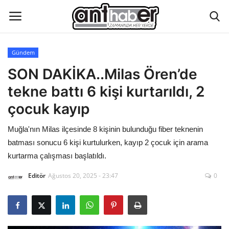
Gündem
Künye
SON DAKİKA..Milas Ören’de
tekne battı 6 kişi kurtarıldı, 2
Eğitim
çocuk kayıp
Aktüel Magazin
Muğla'nın Milas ilçesinde 8 kişinin bulunduğu fiber teknenin
batması sonucu 6 kişi kurtulurken, kayıp 2 çocuk için arama
Hakkımızda
kurtarma çalışması başlatıldı.
İletişim
Editör
Ağustos 20, 2025 - 23:47
0
Asayiş
Çevre