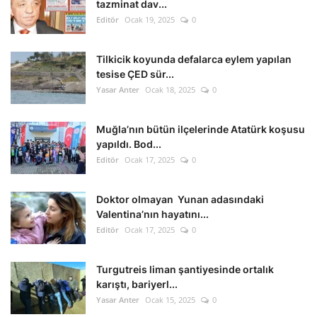
tazminat dav...
Editör
Ocak 19, 2025
0
Tilkicik koyunda defalarca eylem yapılan
tesise ÇED sür...
Yasar Anter
Ocak 18, 2025
0
Muğla’nın bütün ilçelerinde Atatürk koşusu
yapıldı. Bod...
Editör
Ocak 17, 2025
0
Doktor olmayan Yunan adasındaki
Valentina’nın hayatını...
Editör
Ocak 17, 2025
0
Turgutreis liman şantiyesinde ortalık
karıştı, bariyerl...
Yasar Anter
Ocak 15, 2025
0