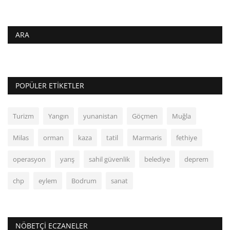
ARA
POPÜLER ETIKETLER
Turizm
Yangın
yunanistan
Göçmen
Muğla
Milas
orman
kaza
tatil
Marmaris
fethiye
operasyon
yarış
sahil güvenlik
belediye
deprem
chp
eylem
Bodrum
sanat
NÖBETÇI ECZANELER