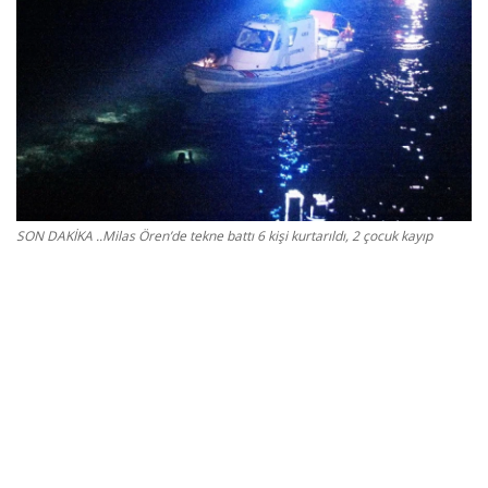
Gizlilik Politikası
Reklam ve İşbirliği
Bodrum Trafik Yoğunluk Haritası
Turizm
SON DAKİKA ..Milas Ören’de tekne battı 6 kişi kurtarıldı, 2 çocuk kayıp
Siyaset
Bodrum Nöbetçi Eczaneler
Köşe Yazarları
Spor