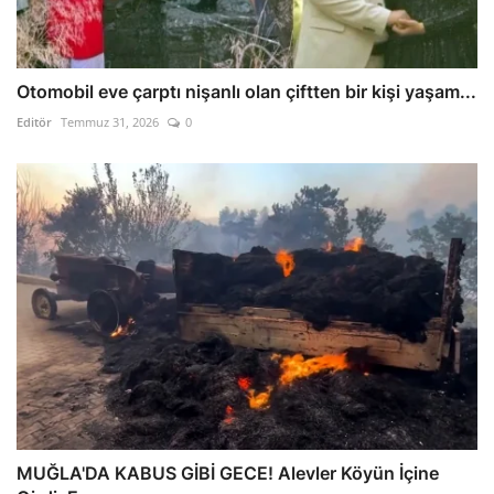
Otomobil eve çarptı nişanlı olan çiftten bir kişi yaşam...
Editör
Temmuz 31, 2026
0
MUĞLA'DA KABUS GİBİ GECE! Alevler Köyün İçine