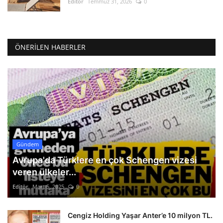
Editör
Temmuz 31, 2026
0
ÖNERILEN HABERLER
Gündem
Avrupa'da Türklere en çok Schengen vizesi
veren ülkeler...
Editör
Mart 5, 2025
0
Cengiz Holding Yaşar Anter’e 10 milyon TL.