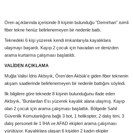
Kültür Sanat Tarih
Sağlık
Ören açıklarında içerisinde 8 kişinin bulunduğu "Demirhan" isimli
fiber tekne henüz belirlenemeyen bir nedenle battı.
Ekonomi
Teknedeki 6 kişi yüzerek kendi imkanlarıyla kayalıklara
Gündem
ulaşmayı başardı. Kayıp 2 çocuk için havadan ve denizden
arama kurtarma çalışması başlatıldı.
Dünya
VALİDEN AÇIKLAMA
Muğla Valisi İdris Akbıyık, Ören'den Akbük'e giden fiber teknenin
akşam saatlerinde belirlenemeyen bir nedenle battığını söyledi.
İlk bilgilere göre teknede 8 kişinin bulunduğunu ifade eden
Akbıyık, "Bunlardan 6'sı yüzerek kayalık alana ulaşmış. Kayıp
olan 2 çocuk için arama çalışması başlattık. Bölgede Sahil
Güvenlik Komutanlığına bağlı 3 bot, 1 helikopter, 2 dalış timi, 3
dalış personeli ile 1 İHA ve AFAD ekipleri arama çalışması
yürütüyor. Kayalıklara ulaşan 6 kişiden 2 kadın ekipler