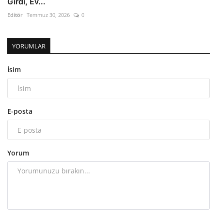
Girdi, Ev...
Editör
Temmuz 30, 2026
0
YORUMLAR
İsim
E-posta
Yorum