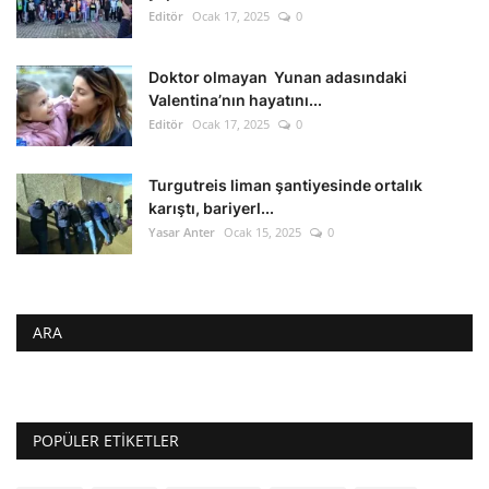
Editör
Ocak 17, 2025
0
Doktor olmayan Yunan adasındaki
Valentina’nın hayatını...
Editör
Ocak 17, 2025
0
Turgutreis liman şantiyesinde ortalık
karıştı, bariyerl...
Yasar Anter
Ocak 15, 2025
0
ARA
POPÜLER ETIKETLER