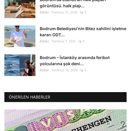
görüntüsü. halk plajı...
Editör
Temmuz 31, 2026
0
Bodrum Belediyesi'nin Bitez sahilini işletme
kararı ODT...
Editör
Temmuz 7, 2026
0
Bodrum – İstanköy arasında feribot
yolcularına şok deni...
Editör
Temmuz 16, 2026
0
ÖNERILEN HABERLER