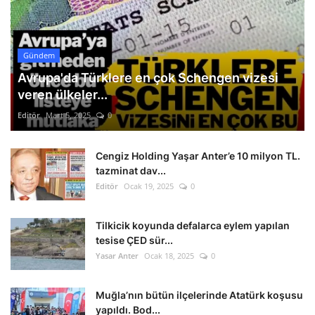
Gündem
Avrupa'da Türklere en çok Schengen vizesi
veren ülkeler...
Editör
Mart 5, 2025
0
Cengiz Holding Yaşar Anter’e 10 milyon TL.
tazminat dav...
Editör
Ocak 19, 2025
0
Tilkicik koyunda defalarca eylem yapılan
tesise ÇED sür...
Yasar Anter
Ocak 18, 2025
0
Muğla’nın bütün ilçelerinde Atatürk koşusu
yapıldı. Bod...