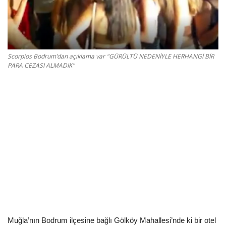
Kültür Sanat Tarih
Sağlık
Ekonomi
Scorpios Bodrum’dan açıklama var "GÜRÜLTÜ NEDENİYLE HERHANGİ BİR
PARA CEZASI ALMADIK"
Gündem
Dünya
Muğla’nın Bodrum ilçesine bağlı Gölköy Mahallesi’nde ki bir otel