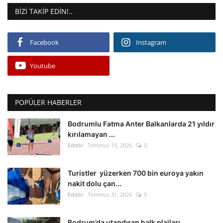
BIZI TAKIP EDIN!..
Facebook
Instagram
Youtube
POPÜLER HABERLER
Bodrumlu Fatma Anter Balkanlarda 21 yıldır
kırılamayan ...
Editör
Temmuz 15, 2026
0
Turistler yüzerken 700 bin euroya yakın
nakit dolu çan...
Editör
Temmuz 31, 2026
0
Bodrum’da utandıran halk plajları