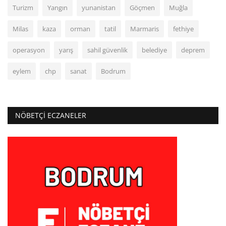
Turizm
Yangın
yunanistan
Göçmen
Muğla
Milas
kaza
orman
tatil
Marmaris
fethiye
operasyon
yarış
sahil güvenlik
belediye
deprem
eylem
chp
sanat
Bodrum
NÖBETÇI ECZANELER