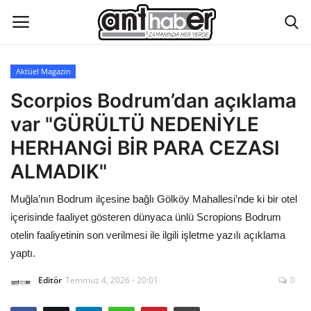
Aktüel Magazin
Künye
Scorpios Bodrum’dan açıklama
var "GÜRÜLTÜ NEDENİYLE
Eğitim
HERHANGİ BİR PARA CEZASI
Aktüel Magazin
ALMADIK"
Muğla’nın Bodrum ilçesine bağlı Gölköy Mahallesi’nde ki bir otel
Hakkımızda
içerisinde faaliyet gösteren dünyaca ünlü Scropions Bodrum
İletişim
otelin faaliyetinin son verilmesi ile ilgili işletme yazılı açıklama
yaptı.
Asayiş
Editör
Temmuz 4, 2026 - 20:01
0
Çevre