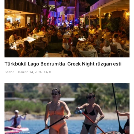
Türkbükü Lago Bodrum’da Greek Night rüzgarı esti
Editör
Haziran 14, 2026
0