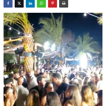
Gizlilik Politikası
Reklam ve İşbirliği
Bodrum Trafik Yoğunluk Haritası
Turizm
Siyaset
Bodrum Nöbetçi Eczaneler
Köşe Yazarları
Spor